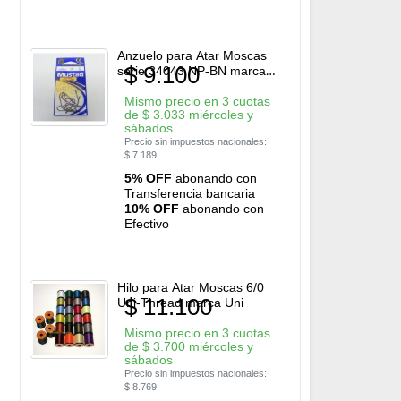
Anzuelo para Atar Moscas
$
9.100
serie 34043 NP-BN marca
Mustad
Mismo precio en 3 cuotas
de
$
3.033
miércoles y
sábados
Precio sin impuestos nacionales:
$
7.189
5% OFF
abonando con
Transferencia bancaria
10% OFF
abonando con
Efectivo
Hilo para Atar Moscas 6/0
$
11.100
Uni-Thread marca Uni
Mismo precio en 3 cuotas
de
$
3.700
miércoles y
sábados
Precio sin impuestos nacionales:
$
8.769