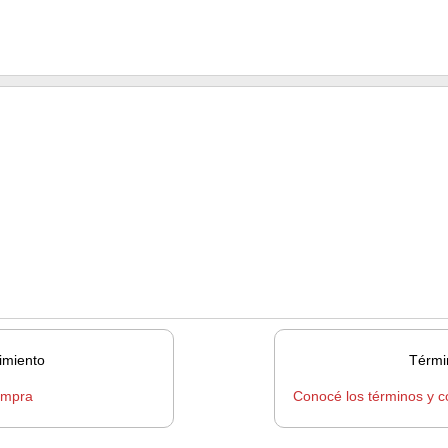
imiento
Térmi
ompra
Conocé los términos y c