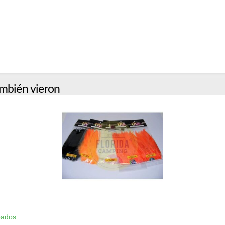
mbién vieron
bados