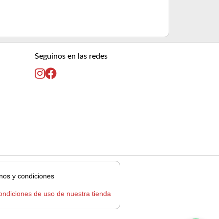
5% OFF
abona
10% OFF
abon
Seguinos en las redes
nos y condiciones
ondiciones de uso de nuestra tienda