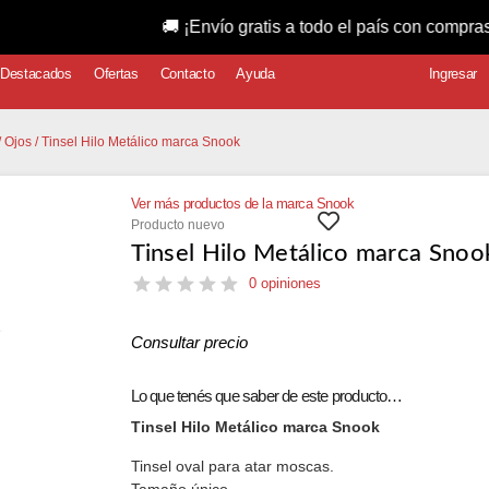
🚚 ¡Envío gratis a todo el país con compras superior
Destacados
Ofertas
Contacto
Ayuda
Ingresar
/
Ojos
/ Tinsel Hilo Metálico marca Snook
Ver más productos de la marca Snook
Producto nuevo
Tinsel Hilo Metálico marca Snoo
0 opiniones
Consultar precio
Lo que tenés que saber de este producto…
Tinsel Hilo Metálico marca Snook
Tinsel oval para atar moscas.
Tamaño único.