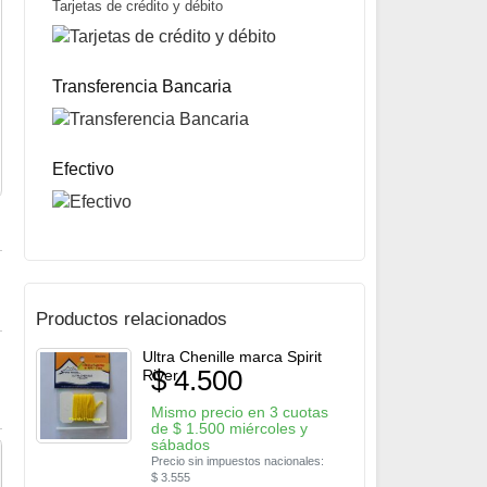
Tarjetas de crédito y débito
Marabou marca Spirit River
Consultar precio
Transferencia Bancaria
Efectivo
Productos relacionados
Ultra Chenille marca Spirit
$
4.500
River
Mismo precio en 3 cuotas
de
$
1.500
miércoles y
sábados
Precio sin impuestos nacionales:
$
3.555