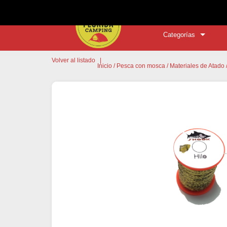
Categorías
Volver al listado
|
Inicio
/
Pesca con mosca
/
Materiales de Atado