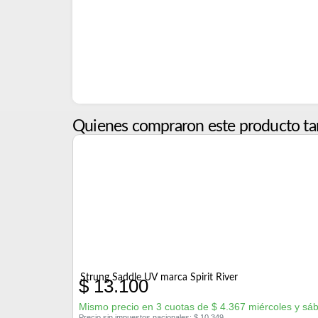
Quienes compraron este producto ta
Strung Saddle UV marca Spirit River
$
13.100
Mismo precio en 3 cuotas de
$
4.367
miércoles y sá
Precio sin impuestos nacionales:
$
10.349