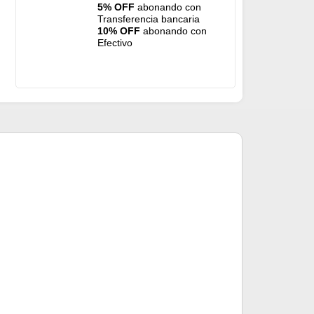
5% OFF
abonando con
Transferencia bancaria
10% OFF
abonando con
Efectivo
Rubberlegs mar
$
2.600
Mismo precio 
Precio sin impuest