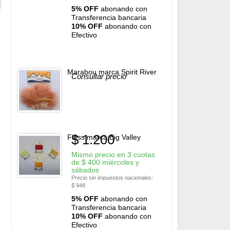
5% OFF
abonando con
Transferencia bancaria
10% OFF
abonando con
Efectivo
Marabou marca Spirit River
Consultar precio
$
1.200
Floss marca Big Valley
Mismo precio en 3 cuotas
de
$
400
miércoles y
sábados
Precio sin impuestos nacionales:
$
948
5% OFF
abonando con
Transferencia bancaria
10% OFF
abonando con
Efectivo