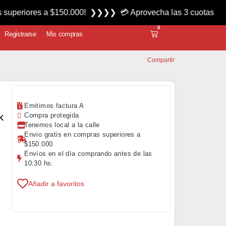
es a $150.000! ❯❯❯❯ 💳 Aprovecha las 3 cuotas sin interés m
0
Registrarse
Mis compras
Compartir
Emitimos factura A
k
Compra protegida
Tenemos local a la calle
Envio gratis en compras superiores a
$150.000
Envíos en el día comprando antes de las
10:30 hs.
Añadir a favoritos