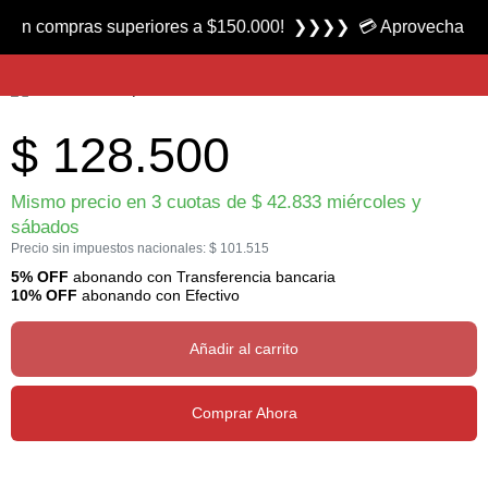
Producto nuevo
ompras superiores a $150.000! ❯❯❯❯ 💳 Aprovecha las 3 cuot
Cortaplumas Super Tinker 1.4703 marca Victorinox
$
128.500
Mismo precio en 3 cuotas de
$
42.833
miércoles y
sábados
Precio sin impuestos nacionales:
$
101.515
5% OFF
abonando con Transferencia bancaria
10% OFF
abonando con Efectivo
Añadir al carrito
Comprar Ahora