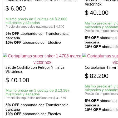
Cubiertos Herramienta Eat N Tool marca FC
Set de Cuchillo con 
Victorinox
$
6.000
$
40.100
Mismo precio en 3 cuotas de
$
2.000
miércoles y sábados
Mismo precio en 3 
Precio sin impuestos nacionales:
$
4.740
miércoles y sábado
Precio sin impuestos n
5% OFF
abonando con Transferencia
5% OFF
abonando c
bancaria
bancaria
10% OFF
abonando con Efectivo
10% OFF
abonando 
Set de Cuchillo con Pelador Y marca
Cortaplumas Tinker 
Victorinox
$
82.200
$
40.100
Mismo precio en 3 
miércoles y sábado
Mismo precio en 3 cuotas de
$
13.367
miércoles y sábados
Precio sin impuestos n
Precio sin impuestos nacionales:
$
31.679
5% OFF
abonando c
5% OFF
abonando con Transferencia
bancaria
bancaria
10% OFF
abonando 
10% OFF
abonando con Efectivo