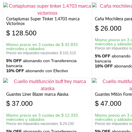
Cortaplumas Super Tinker 1.4703 marca
Caña Mochilera para
Victorinox
$
26.000
$
128.500
Mismo precio en 3 
miércoles y sábado
Mismo precio en 3 cuotas de
$
42.833
miércoles y sábados
Precio sin impuestos n
Precio sin impuestos nacionales:
$
101.515
5% OFF
abonando c
5% OFF
abonando con Transferencia
bancaria
bancaria
10% OFF
abonando 
10% OFF
abonando con Efectivo
Guantes Liner Blazer marca Alaska
Guantes Mitón Fores
$
37.000
$
47.000
Mismo precio en 3 cuotas de
$
12.333
Mismo precio en 3 
miércoles y sábados
miércoles y sábado
Precio sin impuestos nacionales:
$
29.230
Precio sin impuestos n
5% OFF
abonando con Transferencia
5% OFF
abonando c