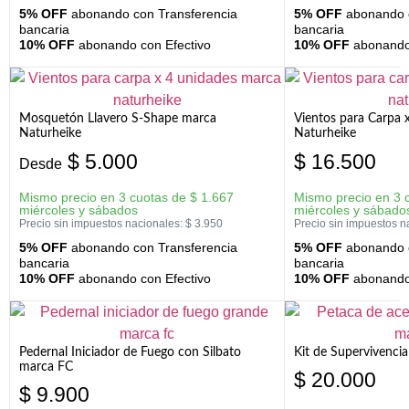
5% OFF
abonando con Transferencia
5% OFF
abonando c
bancaria
bancaria
10% OFF
abonando con Efectivo
10% OFF
abonando 
Mosquetón Llavero S-Shape marca
Vientos para Carpa 
Naturheike
Naturheike
$
5.000
$
16.500
Desde
Mismo precio en 3 cuotas de
$
1.667
Mismo precio en 3 
miércoles y sábados
miércoles y sábado
Precio sin impuestos nacionales:
$
3.950
Precio sin impuestos n
5% OFF
abonando con Transferencia
5% OFF
abonando c
bancaria
bancaria
10% OFF
abonando con Efectivo
10% OFF
abonando 
Pedernal Iniciador de Fuego con Silbato
Kit de Supervivenc
marca FC
$
20.000
$
9.900