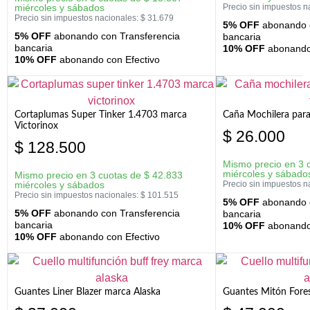
miércoles y sábados
Precio sin impuestos n
Precio sin impuestos nacionales:
$
31.679
5% OFF
abonando c
5% OFF
abonando con Transferencia
bancaria
bancaria
10% OFF
abonando 
10% OFF
abonando con Efectivo
Cortaplumas Super Tinker 1.4703 marca
Caña Mochilera para
Victorinox
$
26.000
$
128.500
Mismo precio en 3 
miércoles y sábado
Mismo precio en 3 cuotas de
$
42.833
miércoles y sábados
Precio sin impuestos n
Precio sin impuestos nacionales:
$
101.515
5% OFF
abonando c
5% OFF
abonando con Transferencia
bancaria
bancaria
10% OFF
abonando 
10% OFF
abonando con Efectivo
Guantes Liner Blazer marca Alaska
Guantes Mitón Fores