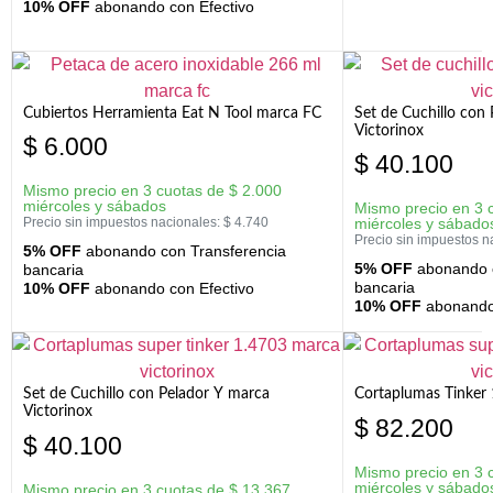
10% OFF
abonando con Efectivo
Cubiertos Herramienta Eat N Tool marca FC
Set de Cuchillo con 
Victorinox
$
6.000
$
40.100
Mismo precio en 3 cuotas de
$
2.000
miércoles y sábados
Mismo precio en 3 
Precio sin impuestos nacionales:
$
4.740
miércoles y sábado
Precio sin impuestos n
5% OFF
abonando con Transferencia
5% OFF
abonando c
bancaria
bancaria
10% OFF
abonando con Efectivo
10% OFF
abonando 
Set de Cuchillo con Pelador Y marca
Cortaplumas Tinker 
Victorinox
$
82.200
$
40.100
Mismo precio en 3 
miércoles y sábado
Mismo precio en 3 cuotas de
$
13.367