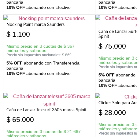
bancaria
bancaria
10% OFF
abonando con Efectivo
10% OFF
abonando 
Nocking Point marca Saunders
Caña de Lanzar Sur
$
1.100
Spinit
$
75.000
Mismo precio en 3 cuotas de
$
367
miércoles y sábados
Precio sin impuestos nacionales:
$
869
Mismo precio en 3 
miércoles y sábado
5% OFF
abonando con Transferencia
Precio sin impuestos n
bancaria
10% OFF
abonando con Efectivo
5% OFF
abonando c
bancaria
10% OFF
abonando 
Clicker Solo para A
Caña de Lanzar Telesurf 3605 marca Spinit
$
28.000
$
65.000
Mismo precio en 3 
miércoles y sábado
Mismo precio en 3 cuotas de
$
21.667
Precio sin impuestos n
miércoles y sábados