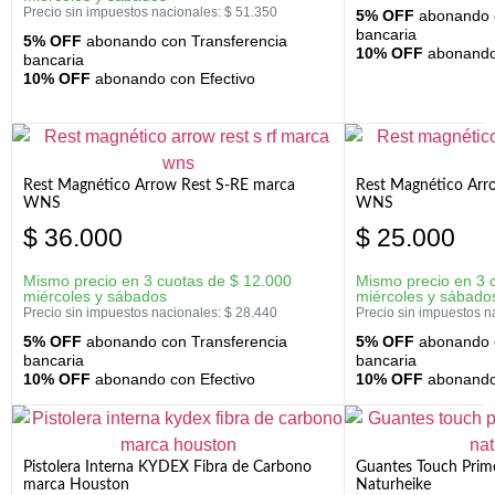
Precio sin impuestos nacionales:
$
51.350
5% OFF
abonando c
bancaria
5% OFF
abonando con Transferencia
10% OFF
abonando 
bancaria
10% OFF
abonando con Efectivo
Rest Magnético Arrow Rest S-RE marca
Rest Magnético Arr
WNS
WNS
$
36.000
$
25.000
Mismo precio en 3 cuotas de
$
12.000
Mismo precio en 3 
miércoles y sábados
miércoles y sábado
Precio sin impuestos nacionales:
$
28.440
Precio sin impuestos n
5% OFF
abonando con Transferencia
5% OFF
abonando c
bancaria
bancaria
10% OFF
abonando con Efectivo
10% OFF
abonando 
Pistolera Interna KYDEX Fibra de Carbono
Guantes Touch Prim
marca Houston
Naturheike