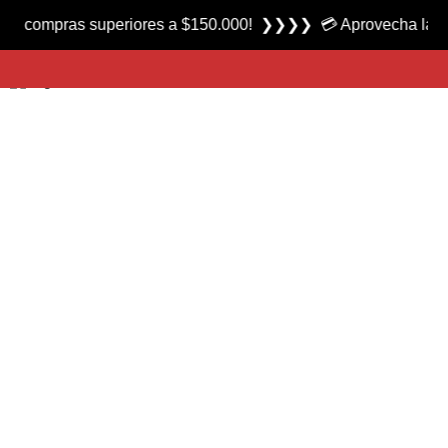
Producto nuevo
mpras superiores a $150.000! ❯❯❯❯ 💳 Aprovecha las 3 cuota
Honda Largo Alcance marca FC