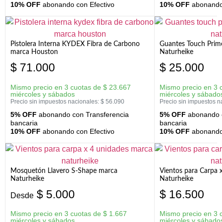
10% OFF
abonando con Efectivo
10% OFF
abonando 
Pistolera Interna KYDEX Fibra de Carbono
Guantes Touch Prim
marca Houston
Naturheike
$
71.000
$
25.000
Mismo precio en 3 cuotas de
$
23.667
Mismo precio en 3 
miércoles y sábados
miércoles y sábado
Precio sin impuestos nacionales:
$
56.090
Precio sin impuestos n
5% OFF
abonando con Transferencia
5% OFF
abonando c
bancaria
bancaria
10% OFF
abonando con Efectivo
10% OFF
abonando 
Mosquetón Llavero S-Shape marca
Vientos para Carpa 
Naturheike
Naturheike
$
5.000
$
16.500
Desde
Mismo precio en 3 cuotas de
$
1.667
Mismo precio en 3 
miércoles y sábados
miércoles y sábado