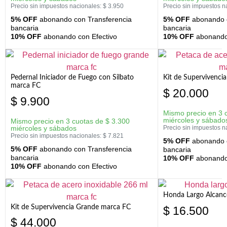
Precio sin impuestos nacionales:
$
3.950
Precio sin impuestos n
5% OFF
abonando con Transferencia
5% OFF
abonando c
bancaria
bancaria
10% OFF
abonando con Efectivo
10% OFF
abonando 
Pedernal Iniciador de Fuego con Silbato
Kit de Supervivenc
marca FC
$
20.000
$
9.900
Mismo precio en 3 
miércoles y sábado
Mismo precio en 3 cuotas de
$
3.300
miércoles y sábados
Precio sin impuestos n
Precio sin impuestos nacionales:
$
7.821
5% OFF
abonando c
5% OFF
abonando con Transferencia
bancaria
bancaria
10% OFF
abonando 
10% OFF
abonando con Efectivo
Honda Largo Alcanc
Kit de Supervivencia Grande marca FC
$
16.500
$
44.000