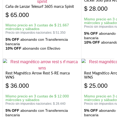
Clicker Solo para A
Caña de Lanzar Telesurf 3605 marca Spinit
$
28.000
$
65.000
Mismo precio en 3 
miércoles y sábado
Mismo precio en 3 cuotas de
$
21.667
Precio sin impuestos n
miércoles y sábados
Precio sin impuestos nacionales:
$
51.350
5% OFF
abonando c
bancaria
5% OFF
abonando con Transferencia
10% OFF
abonando 
bancaria
10% OFF
abonando con Efectivo
Rest Magnético Arrow Rest S-RE marca
Rest Magnético Arr
WNS
WNS
$
36.000
$
25.000
Mismo precio en 3 cuotas de
$
12.000
Mismo precio en 3 
miércoles y sábados
miércoles y sábado
Precio sin impuestos nacionales:
$
28.440
Precio sin impuestos n
5% OFF
abonando con Transferencia
5% OFF
abonando c
bancaria
bancaria