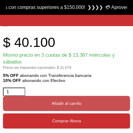
Producto nuevo
on compras superiores a $150.000! ❯❯❯❯ 💳 Aprovecha las 3 c
Set de Cuchillo con Pelador I marca Victorinox
$
40.100
Mismo precio en 3 cuotas de
$
13.367
miércoles y
sábados
Precio sin impuestos nacionales:
$
31.679
5% OFF
abonando con Transferencia bancaria
10% OFF
abonando con Efectivo
Añadir al carrito
Comprar Ahora