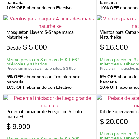
bancaria
bancaria
10% OFF
abonando con Efectivo
10% OFF
abonando 
Mosquetón Llavero S-Shape marca
Vientos para Carpa 
Naturheike
Naturheike
$
5.000
$
16.500
Desde
Mismo precio en 3 cuotas de
$
1.667
Mismo precio en 3 
miércoles y sábados
miércoles y sábado
Precio sin impuestos nacionales:
$
3.950
Precio sin impuestos n
5% OFF
abonando con Transferencia
5% OFF
abonando c
bancaria
bancaria
10% OFF
abonando con Efectivo
10% OFF
abonando 
Pedernal Iniciador de Fuego con Silbato
Kit de Supervivenc
marca FC
$
20.000
$
9.900
Mismo precio en 3 
miércoles y sábado
Mismo precio en 3 cuotas de
$
3.300