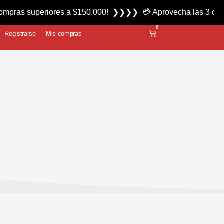
eriores a $150.000! ❯❯❯❯ 💳 Aprovecha las 3 cuotas sin inte
0
Registrarse
Mis compras