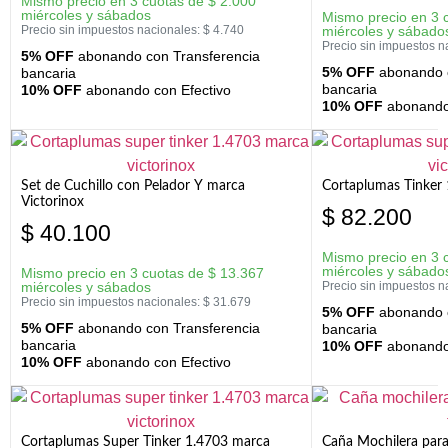
Mismo precio en 3 cuotas de
$
2.000
miércoles y sábados
Mismo precio en 3 
Precio sin impuestos nacionales:
$
4.740
miércoles y sábado
Precio sin impuestos n
5% OFF
abonando con Transferencia
5% OFF
abonando c
bancaria
bancaria
10% OFF
abonando con Efectivo
10% OFF
abonando 
Set de Cuchillo con Pelador Y marca
Cortaplumas Tinker 
Victorinox
$
82.200
$
40.100
Mismo precio en 3 
miércoles y sábado
Mismo precio en 3 cuotas de
$
13.367
miércoles y sábados
Precio sin impuestos n
Precio sin impuestos nacionales:
$
31.679
5% OFF
abonando c
5% OFF
abonando con Transferencia
bancaria
bancaria
10% OFF
abonando 
10% OFF
abonando con Efectivo
Cortaplumas Super Tinker 1.4703 marca
Caña Mochilera para