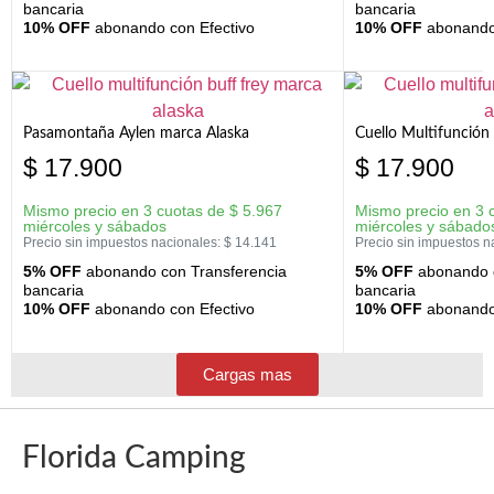
bancaria
bancaria
10% OFF
abonando con Efectivo
10% OFF
abonando 
Pasamontaña Aylen marca Alaska
Cuello Multifunción
$
17.900
$
17.900
Mismo precio en 3 cuotas de
$
5.967
Mismo precio en 3 
miércoles y sábados
miércoles y sábado
Precio sin impuestos nacionales:
$
14.141
Precio sin impuestos n
5% OFF
abonando con Transferencia
5% OFF
abonando c
bancaria
bancaria
10% OFF
abonando con Efectivo
10% OFF
abonando 
Cargas mas
Florida Camping