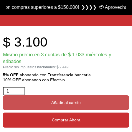
Producto nuevo
 compras superiores a $150.000! ❯❯❯❯ 💳 Aprovecha las 3 cuo
Chenille marca Big Valley
$
3.100
Mismo precio en 3 cuotas de
$
1.033
miércoles y
sábados
Precio sin impuestos nacionales:
$
2.449
5% OFF
abonando con Transferencia bancaria
10% OFF
abonando con Efectivo
Añadir al carrito
Comprar Ahora