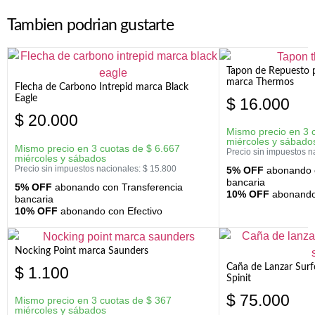
Tambien podrian gustarte
Tapon de Repuesto p
marca Thermos
Flecha de Carbono Intrepid marca Black
Eagle
$
16.000
$
20.000
Mismo precio en 3 
miércoles y sábado
Mismo precio en 3 cuotas de
$
6.667
Precio sin impuestos n
miércoles y sábados
Precio sin impuestos nacionales:
$
15.800
5% OFF
abonando c
bancaria
5% OFF
abonando con Transferencia
10% OFF
abonando 
bancaria
10% OFF
abonando con Efectivo
Nocking Point marca Saunders
Caña de Lanzar Sur
$
1.100
Spinit
$
75.000
Mismo precio en 3 cuotas de
$
367
miércoles y sábados