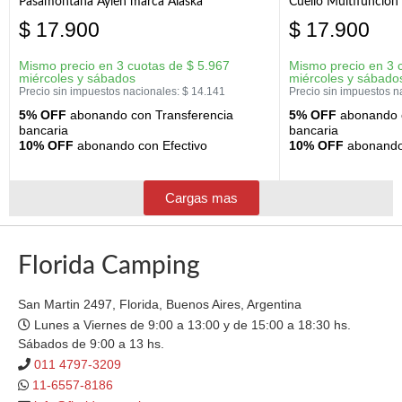
Pasamontaña Aylen marca Alaska
Cuello Multifunción
$
17.900
$
17.900
Mismo precio en 3 cuotas de
$
5.967
Mismo precio en 3 
miércoles y sábados
miércoles y sábado
Precio sin impuestos nacionales:
$
14.141
Precio sin impuestos n
5% OFF
abonando con Transferencia
5% OFF
abonando c
bancaria
bancaria
10% OFF
abonando con Efectivo
10% OFF
abonando 
Cargas mas
Florida Camping
San Martin 2497, Florida, Buenos Aires, Argentina
Lunes a Viernes de 9:00 a 13:00 y de 15:00 a 18:30 hs.
Sábados de 9:00 a 13 hs.
011 4797-3209
11-6557-8186