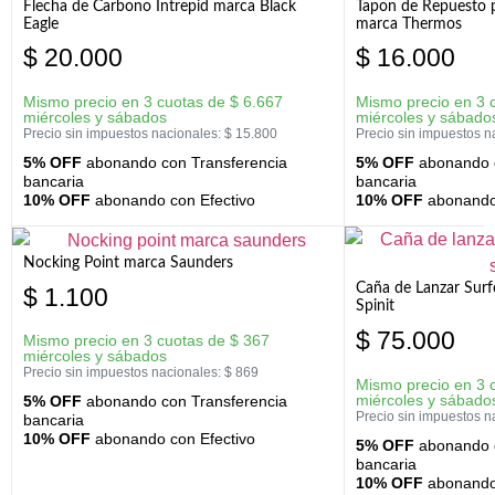
Flecha de Carbono Intrepid marca Black
Tapon de Repuesto p
Eagle
marca Thermos
$
20.000
$
16.000
Mismo precio en 3 cuotas de
$
6.667
Mismo precio en 3 
miércoles y sábados
miércoles y sábado
Precio sin impuestos nacionales:
$
15.800
Precio sin impuestos n
5% OFF
abonando con Transferencia
5% OFF
abonando c
bancaria
bancaria
10% OFF
abonando con Efectivo
10% OFF
abonando 
Nocking Point marca Saunders
Caña de Lanzar Sur
$
1.100
Spinit
$
75.000
Mismo precio en 3 cuotas de
$
367
miércoles y sábados
Precio sin impuestos nacionales:
$
869
Mismo precio en 3 
miércoles y sábado
5% OFF
abonando con Transferencia
Precio sin impuestos n
bancaria
10% OFF
abonando con Efectivo
5% OFF
abonando c
bancaria
10% OFF
abonando 