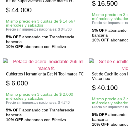
Kit de Supervivencia Grande marca FC
$
16.500
$
44.000
Mismo precio en 3 
miércoles y sábado
Mismo precio en 3 cuotas de
$
14.667
Precio sin impuestos n
miércoles y sábados
Precio sin impuestos nacionales:
$
34.760
5% OFF
abonando c
bancaria
5% OFF
abonando con Transferencia
10% OFF
abonando 
bancaria
10% OFF
abonando con Efectivo
Cubiertos Herramienta Eat N Tool marca FC
Set de Cuchillo con 
Victorinox
$
6.000
$
40.100
Mismo precio en 3 cuotas de
$
2.000
miércoles y sábados
Mismo precio en 3 
Precio sin impuestos nacionales:
$
4.740
miércoles y sábado
Precio sin impuestos n
5% OFF
abonando con Transferencia
5% OFF
abonando c
bancaria
bancaria
10% OFF
abonando con Efectivo
10% OFF
abonando 