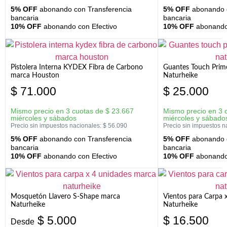
5% OFF
abonando con Transferencia
5% OFF
abonando c
bancaria
bancaria
10% OFF
abonando con Efectivo
10% OFF
abonando 
Pistolera Interna KYDEX Fibra de Carbono
Guantes Touch Prim
marca Houston
Naturheike
$
71.000
$
25.000
Mismo precio en 3 cuotas de
$
23.667
Mismo precio en 3 
miércoles y sábados
miércoles y sábado
Precio sin impuestos nacionales:
$
56.090
Precio sin impuestos n
5% OFF
abonando con Transferencia
5% OFF
abonando c
bancaria
bancaria
10% OFF
abonando con Efectivo
10% OFF
abonando 
Mosquetón Llavero S-Shape marca
Vientos para Carpa 
Naturheike
Naturheike
$
5.000
$
16.500
Desde