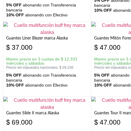
5% OFF
abonando c
5% OFF
abonando con Transferencia
bancaria
bancaria
10% OFF
abonando 
10% OFF
abonando con Efectivo
Guantes Liner Blazer marca Alaska
Guantes Mitón Fores
$
37.000
$
47.000
Mismo precio en 3 cuotas de
$
12.333
Mismo precio en 3 
miércoles y sábados
miércoles y sábado
Precio sin impuestos nacionales:
$
29.230
Precio sin impuestos n
5% OFF
abonando con Transferencia
5% OFF
abonando c
bancaria
bancaria
10% OFF
abonando con Efectivo
10% OFF
abonando 
Guantes Slide II marca Alaska
Guantes Tour II mar
$
69.000
$
47.000