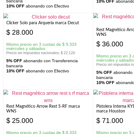
bancaria
10% OFF
abonando 
10% OFF
abonando con Efectivo
Clicker Solo para Arquería marca Decut
Rest Magnético Arr
$
28.000
WNS
$
36.000
Mismo precio en 3 cuotas de
$
9.333
miércoles y sábados
Precio sin impuestos nacionales:
$
22.120
Mismo precio en 3 
miércoles y sábado
5% OFF
abonando con Transferencia
Precio sin impuestos n
bancaria
10% OFF
abonando con Efectivo
5% OFF
abonando c
bancaria
10% OFF
abonando 
Rest Magnético Arrow Rest S-RF marca
Pistolera Interna K
WNS
marca Houston
$
25.000
$
71.000
Mismo precio en 3 cuotas de
$
8.333
Mismo precio en 3 