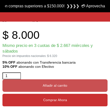
Producto nuevo
on compras superiores a $150.000! ❯❯❯❯ 💳 Aprovecha las 3 c
Anzuelo para Atar Moscas serie R75NP-BR79580 marca Mustad
$
8.000
Mismo precio en 3 cuotas de
$
2.667
miércoles y
sábados
Precio sin impuestos nacionales:
$
6.320
5% OFF
abonando con Transferencia bancaria
10% OFF
abonando con Efectivo
Añadir al carrito
Comprar Ahora