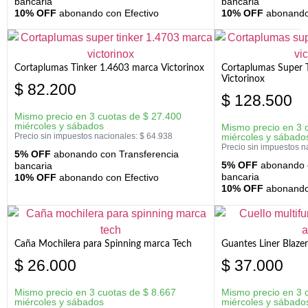
bancaria
bancaria
10% OFF
abonando con Efectivo
10% OFF
abonando 
Cortaplumas Tinker 1.4603 marca Victorinox
Cortaplumas Super 
Victorinox
$
82.200
$
128.500
Mismo precio en 3 cuotas de
$
27.400
miércoles y sábados
Mismo precio en 3 
Precio sin impuestos nacionales:
$
64.938
miércoles y sábado
Precio sin impuestos n
5% OFF
abonando con Transferencia
5% OFF
abonando c
bancaria
bancaria
10% OFF
abonando con Efectivo
10% OFF
abonando 
Caña Mochilera para Spinning marca Tech
Guantes Liner Blaze
$
26.000
$
37.000
Mismo precio en 3 cuotas de
$
8.667
Mismo precio en 3 
miércoles y sábados
miércoles y sábado