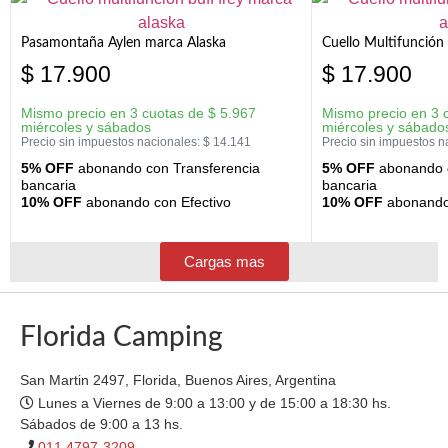
Pasamontaña Aylen marca Alaska
Cuello Multifunción
$
17.900
$
17.900
Mismo precio en 3 cuotas de
$
5.967
Mismo precio en 3 
miércoles y sábados
miércoles y sábado
Precio sin impuestos nacionales:
$
14.141
Precio sin impuestos n
5% OFF
abonando con Transferencia
5% OFF
abonando c
bancaria
bancaria
10% OFF
abonando con Efectivo
10% OFF
abonando 
Cargas mas
Florida Camping
San Martin 2497, Florida, Buenos Aires, Argentina
Lunes a Viernes de 9:00 a 13:00 y de 15:00 a 18:30 hs.
Sábados de 9:00 a 13 hs.
011 4797-3209