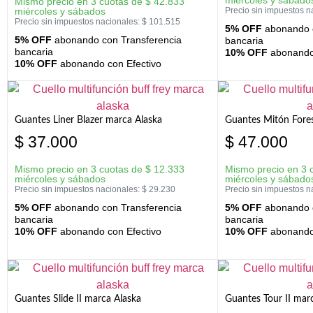
miércoles y sábado
Mismo precio en 3 cuotas de
$
42.833
miércoles y sábados
Precio sin impuestos n
Precio sin impuestos nacionales:
$
101.515
5% OFF
abonando c
5% OFF
abonando con Transferencia
bancaria
bancaria
10% OFF
abonando 
10% OFF
abonando con Efectivo
Guantes Liner Blazer marca Alaska
Guantes Mitón Fores
$
37.000
$
47.000
Mismo precio en 3 cuotas de
$
12.333
Mismo precio en 3 
miércoles y sábados
miércoles y sábado
Precio sin impuestos nacionales:
$
29.230
Precio sin impuestos n
5% OFF
abonando con Transferencia
5% OFF
abonando c
bancaria
bancaria
10% OFF
abonando con Efectivo
10% OFF
abonando 
Guantes Slide II marca Alaska
Guantes Tour II mar