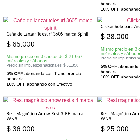
bancaria
10% OFF
abonando 
Clicker Solo para A
Caña de Lanzar Telesurf 3605 marca Spinit
$
28.000
$
65.000
Mismo precio en 3 
miércoles y sábado
Mismo precio en 3 cuotas de
$
21.667
Precio sin impuestos n
miércoles y sábados
Precio sin impuestos nacionales:
$
51.350
5% OFF
abonando c
bancaria
5% OFF
abonando con Transferencia
10% OFF
abonando 
bancaria
10% OFF
abonando con Efectivo
Rest Magnético Arrow Rest S-RE marca
Rest Magnético Arr
WNS
WNS
$
36.000
$
25.000