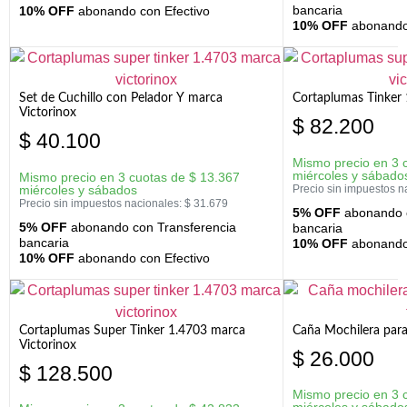
bancaria
10% OFF
abonando con Efectivo
10% OFF
abonando 
Set de Cuchillo con Pelador Y marca
Cortaplumas Tinker 
Victorinox
$
82.200
$
40.100
Mismo precio en 3 
miércoles y sábado
Mismo precio en 3 cuotas de
$
13.367
miércoles y sábados
Precio sin impuestos n
Precio sin impuestos nacionales:
$
31.679
5% OFF
abonando c
5% OFF
abonando con Transferencia
bancaria
bancaria
10% OFF
abonando 
10% OFF
abonando con Efectivo
Cortaplumas Super Tinker 1.4703 marca
Caña Mochilera para
Victorinox
$
26.000
$
128.500
Mismo precio en 3 