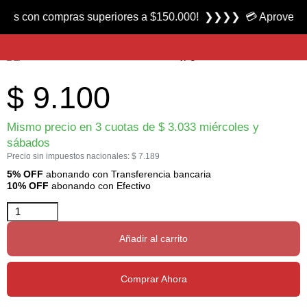
Producto nuevo
on compras superiores a $150.000! ❯❯❯❯ 💳 Aprovecha las 3 
Anzuelo para Atar Moscas serie 34043 NP-BN marca Mustad
$
9.100
Mismo precio en 3 cuotas de
$
3.033
miércoles y
sábados
Precio sin impuestos nacionales:
$
7.189
5% OFF
abonando con Transferencia bancaria
10% OFF
abonando con Efectivo
Añadir al carrito
Comprar Ahora