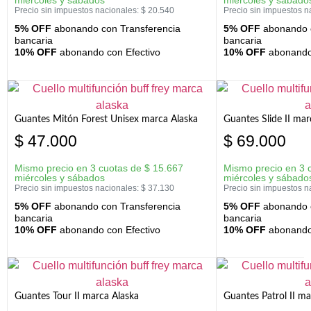
miércoles y sábados
miércoles y sábado
Precio sin impuestos nacionales:
$
20.540
Precio sin impuestos n
5% OFF
abonando con Transferencia
5% OFF
abonando c
bancaria
bancaria
10% OFF
abonando con Efectivo
10% OFF
abonando 
Guantes Mitón Forest Unisex marca Alaska
Guantes Slide II mar
$
47.000
$
69.000
Mismo precio en 3 cuotas de
$
15.667
Mismo precio en 3 
miércoles y sábados
miércoles y sábado
Precio sin impuestos nacionales:
$
37.130
Precio sin impuestos n
5% OFF
abonando con Transferencia
5% OFF
abonando c
bancaria
bancaria
10% OFF
abonando con Efectivo
10% OFF
abonando 
Guantes Tour II marca Alaska
Guantes Patrol II ma