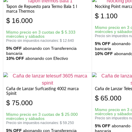
Tapon de Repuesto para Termo Bala 1 l
Nocking Point marc
marca Thermos
$
1.100
$
16.000
Mismo precio en 3 
miércoles y sábado
Mismo precio en 3 cuotas de
$
5.333
miércoles y sábados
Precio sin impuestos n
Precio sin impuestos nacionales:
$
12.640
5% OFF
abonando c
5% OFF
abonando con Transferencia
bancaria
bancaria
10% OFF
abonando 
10% OFF
abonando con Efectivo
Caña de Lanzar Surfcasting 4002 marca
Caña de Lanzar Tele
Spinit
$
65.000
$
75.000
Mismo precio en 3 
miércoles y sábado
Mismo precio en 3 cuotas de
$
25.000
miércoles y sábados
Precio sin impuestos n
Precio sin impuestos nacionales:
$
59.250
5% OFF
abonando c
5% OFF
abonando con Transferencia
bancaria