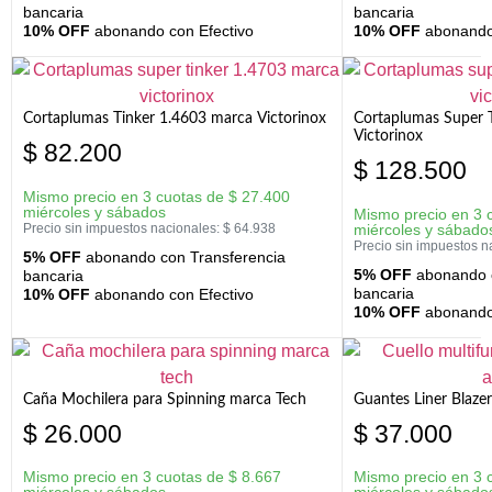
bancaria
bancaria
10% OFF
abonando con Efectivo
10% OFF
abonando 
Cortaplumas Tinker 1.4603 marca Victorinox
Cortaplumas Super 
Victorinox
$
82.200
$
128.500
Mismo precio en 3 cuotas de
$
27.400
miércoles y sábados
Mismo precio en 3 
Precio sin impuestos nacionales:
$
64.938
miércoles y sábado
Precio sin impuestos n
5% OFF
abonando con Transferencia
5% OFF
abonando c
bancaria
bancaria
10% OFF
abonando con Efectivo
10% OFF
abonando 
Caña Mochilera para Spinning marca Tech
Guantes Liner Blaze
$
26.000
$
37.000
Mismo precio en 3 cuotas de
$
8.667
Mismo precio en 3 