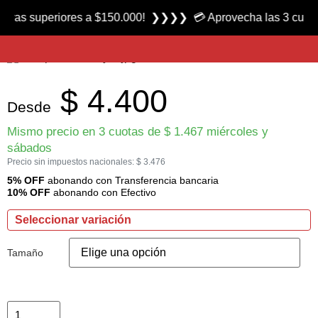
Producto nuevo
as superiores a $150.000! ❯❯❯❯ 💳 Aprovecha las 3 cuotas si
Cuchara Ondulante Eveready marca Wemps
$
4.400
Desde
Mismo precio en 3 cuotas de
$
1.467
miércoles y
sábados
Precio sin impuestos nacionales:
$
3.476
5% OFF
abonando con Transferencia bancaria
10% OFF
abonando con Efectivo
Seleccionar variación
Tamaño