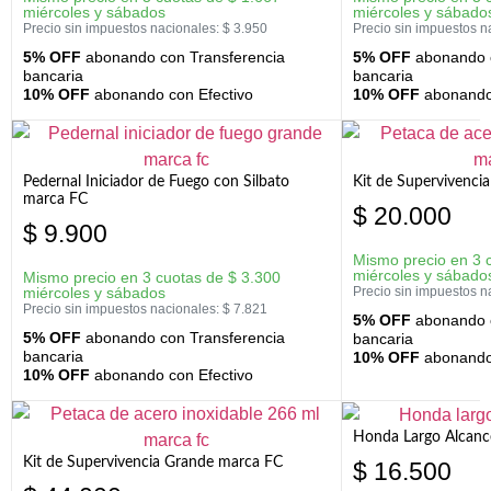
miércoles y sábados
miércoles y sábado
Precio sin impuestos nacionales:
$
3.950
Precio sin impuestos n
5% OFF
abonando con Transferencia
5% OFF
abonando c
bancaria
bancaria
10% OFF
abonando con Efectivo
10% OFF
abonando 
Pedernal Iniciador de Fuego con Silbato
Kit de Supervivenc
marca FC
$
20.000
$
9.900
Mismo precio en 3 
miércoles y sábado
Mismo precio en 3 cuotas de
$
3.300
miércoles y sábados
Precio sin impuestos n
Precio sin impuestos nacionales:
$
7.821
5% OFF
abonando c
5% OFF
abonando con Transferencia
bancaria
bancaria
10% OFF
abonando 
10% OFF
abonando con Efectivo
Honda Largo Alcanc
Kit de Supervivencia Grande marca FC
$
16.500