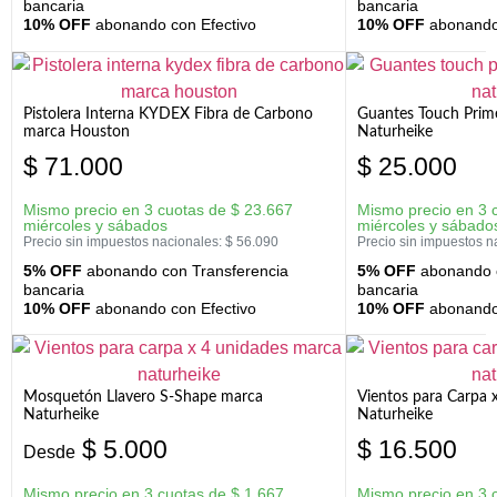
bancaria
bancaria
10% OFF
abonando con Efectivo
10% OFF
abonando 
Pistolera Interna KYDEX Fibra de Carbono
Guantes Touch Prim
marca Houston
Naturheike
$
71.000
$
25.000
Mismo precio en 3 cuotas de
$
23.667
Mismo precio en 3 
miércoles y sábados
miércoles y sábado
Precio sin impuestos nacionales:
$
56.090
Precio sin impuestos n
5% OFF
abonando con Transferencia
5% OFF
abonando c
bancaria
bancaria
10% OFF
abonando con Efectivo
10% OFF
abonando 
Mosquetón Llavero S-Shape marca
Vientos para Carpa 
Naturheike
Naturheike
$
5.000
$
16.500
Desde
Mismo precio en 3 cuotas de
$
1.667
Mismo precio en 3 