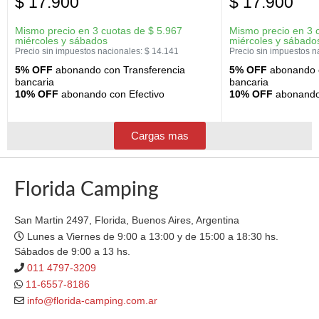
$
17.900
$
17.900
Mismo precio en 3 cuotas de
$
5.967
Mismo precio en 3 
miércoles y sábados
miércoles y sábado
Precio sin impuestos nacionales:
$
14.141
Precio sin impuestos n
5% OFF
abonando con Transferencia
5% OFF
abonando c
bancaria
bancaria
10% OFF
abonando con Efectivo
10% OFF
abonando 
Cargas mas
Florida Camping
San Martin 2497, Florida, Buenos Aires, Argentina
Lunes a Viernes de 9:00 a 13:00 y de 15:00 a 18:30 hs.
Sábados de 9:00 a 13 hs.
011 4797-3209
11-6557-8186
info@florida-camping.com.ar