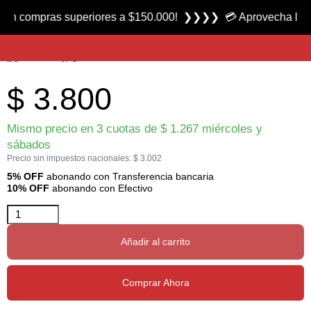
Producto nuevo
ompras superiores a $150.000! ❯❯❯❯ 💳 Aprovecha las 3 cuota
Cuchara Tipo Salmo S nº1 marca FC
$
3.800
Mismo precio en 3 cuotas de
$
1.267
miércoles y
sábados
Precio sin impuestos nacionales:
$
3.002
5% OFF
abonando con Transferencia bancaria
10% OFF
abonando con Efectivo
Añadir al carrito
Comprar Ahora