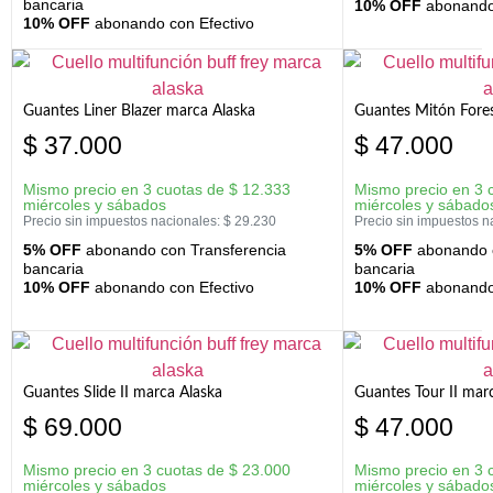
bancaria
10% OFF
abonando 
10% OFF
abonando con Efectivo
Guantes Liner Blazer marca Alaska
Guantes Mitón Fores
$
37.000
$
47.000
Mismo precio en 3 cuotas de
$
12.333
Mismo precio en 3 
miércoles y sábados
miércoles y sábado
Precio sin impuestos nacionales:
$
29.230
Precio sin impuestos n
5% OFF
abonando con Transferencia
5% OFF
abonando c
bancaria
bancaria
10% OFF
abonando con Efectivo
10% OFF
abonando 
Guantes Slide II marca Alaska
Guantes Tour II mar
$
69.000
$
47.000
Mismo precio en 3 cuotas de
$
23.000
Mismo precio en 3 
miércoles y sábados
miércoles y sábado