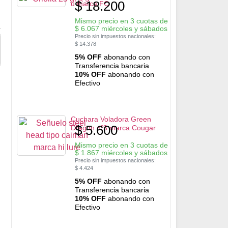
$
18.200
u marca FC
Mismo precio en 3 cuotas de
$
6.067
miércoles y sábados
Precio sin impuestos nacionales:
$
14.378
5% OFF
abonando con
Transferencia bancaria
10% OFF
abonando con
Efectivo
Cuchara Voladora Green
$
5.600
Dragon nº3 marca Cougar
Mismo precio en 3 cuotas de
$
1.867
miércoles y sábados
Precio sin impuestos nacionales:
$
4.424
5% OFF
abonando con
Transferencia bancaria
10% OFF
abonando con
Efectivo