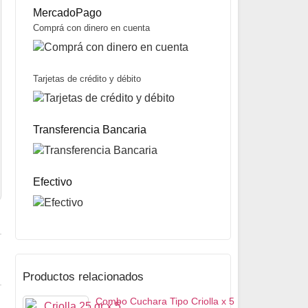
MercadoPago
Comprá con dinero en cuenta
Tarjetas de crédito y débito
Cuchara Tipo Salmo S nº1 marca FC
$
3.800
Transferencia Bancaria
Mismo precio en 3 cuotas de
$
1.267
miércoles y sábados
Precio sin impuestos nacionales:
$
3.002
5% OFF
abonando con Transferencia bancaria
10% OFF
abonando con Efectivo
Efectivo
Productos relacionados
Combo Cuchara Tipo Criolla x 5