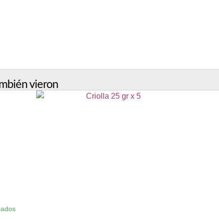
mbién vieron
bados