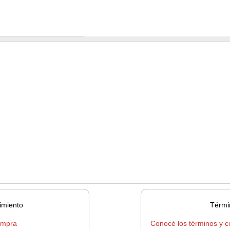
imiento
Térmi
ompra
Conocé los términos y c