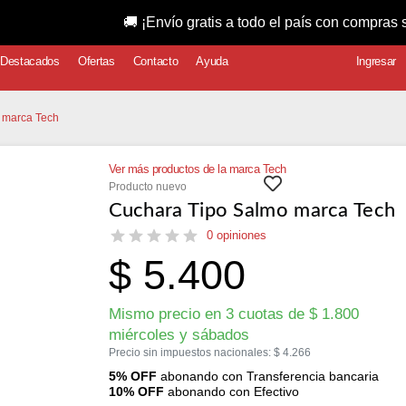
🚚 ¡Envío gratis a todo el país con compras superior
Destacados
Ofertas
Contacto
Ayuda
Ingresar
 marca Tech
Ver más productos de la marca Tech
Producto nuevo
Cuchara Tipo Salmo marca Tech
0 opiniones
$
5.400
Mismo precio en 3 cuotas de
$
1.800
miércoles y sábados
Precio sin impuestos nacionales:
$
4.266
5% OFF
abonando con Transferencia bancaria
10% OFF
abonando con Efectivo