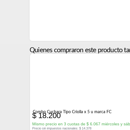
Quienes compraron este producto ta
Combo Cuchara Tipo Criolla x 5 u marca FC
$
18.200
Mismo precio en 3 cuotas de
$
6.067
miércoles y sá
Precio sin impuestos nacionales:
$
14.378