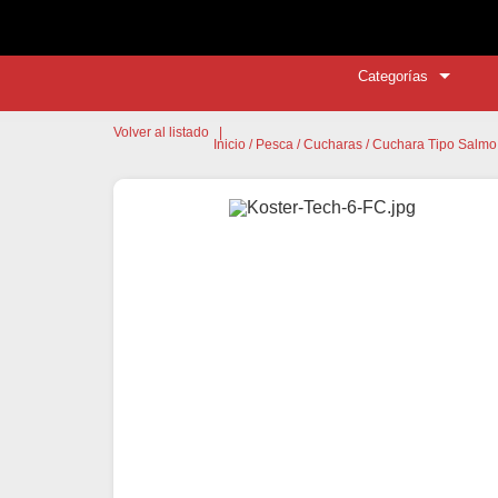
Categorías
Volver al listado
|
Inicio
/
Pesca
/
Cucharas
/ Cuchara Tipo Salmo