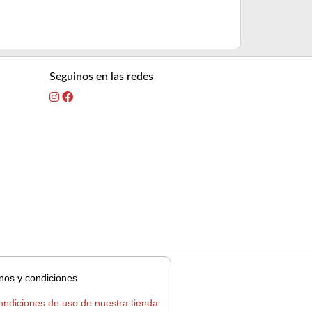
5% OFF
abona
10% OFF
abon
Seguinos en las redes
nos y condiciones
ondiciones de uso de nuestra tienda