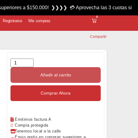
es a $150.000! ❯❯❯❯ 💳 Aprovecha las 3 cuotas sin interés m
0
Registrarse
Mis compras
Compartir
Añadir al carrito
Comprar Ahora
Emitimos factura A
Compra protegida
Tenemos local a la calle
Envio gratis en compras superiores a