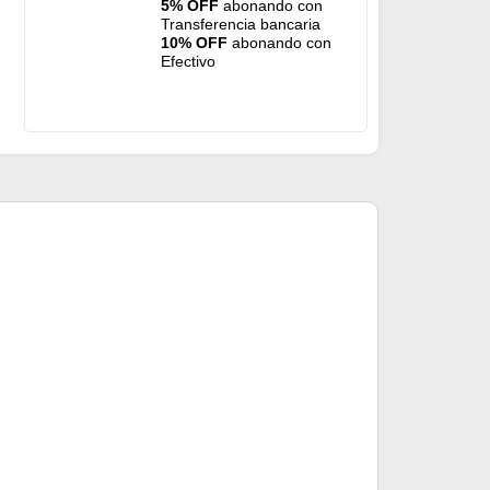
5% OFF
abonando con
Transferencia bancaria
10% OFF
abonando con
Efectivo
Cuchara Xilen
$
6.300
Mismo precio 
Precio sin impuest