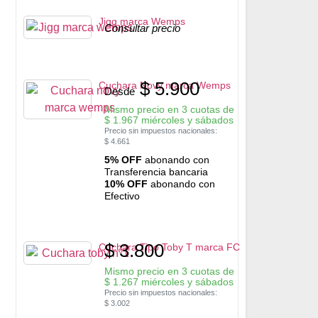
Jigg marca Wemps
Consultar precio
$
5.900
Cuchara Novy marca Wemps
Desde
Mismo precio en 3 cuotas de
$
1.967
miércoles y sábados
Precio sin impuestos nacionales:
$
4.661
5% OFF
abonando con
Transferencia bancaria
10% OFF
abonando con
Efectivo
$
3.800
Cuchara Tipo Toby T marca FC
Mismo precio en 3 cuotas de
$
1.267
miércoles y sábados
Precio sin impuestos nacionales:
$
3.002