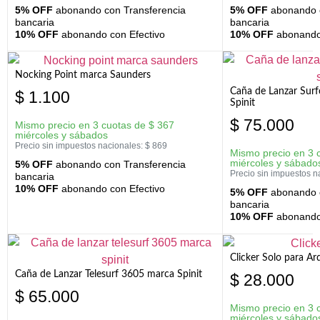
5% OFF
abonando con Transferencia
5% OFF
abonando c
bancaria
bancaria
10% OFF
abonando con Efectivo
10% OFF
abonando 
Nocking Point marca Saunders
Caña de Lanzar Sur
$
1.100
Spinit
$
75.000
Mismo precio en 3 cuotas de
$
367
miércoles y sábados
Precio sin impuestos nacionales:
$
869
Mismo precio en 3 
miércoles y sábado
5% OFF
abonando con Transferencia
Precio sin impuestos n
bancaria
10% OFF
abonando con Efectivo
5% OFF
abonando c
bancaria
10% OFF
abonando 
Clicker Solo para A
Caña de Lanzar Telesurf 3605 marca Spinit
$
28.000
$
65.000
Mismo precio en 3 
miércoles y sábado