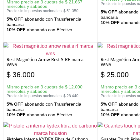
Mismo precio en 3 cuotas de
$
21.667
Precio sin impuestos n
miércoles y sábados
Precio sin impuestos nacionales:
$
51.350
5% OFF
abonando c
bancaria
5% OFF
abonando con Transferencia
10% OFF
abonando 
bancaria
10% OFF
abonando con Efectivo
Rest Magnético Arrow Rest S-RE marca
Rest Magnético Arr
WNS
WNS
$
36.000
$
25.000
Mismo precio en 3 cuotas de
$
12.000
Mismo precio en 3 
miércoles y sábados
miércoles y sábado
Precio sin impuestos nacionales:
$
28.440
Precio sin impuestos n
5% OFF
abonando con Transferencia
5% OFF
abonando c
bancaria
bancaria
10% OFF
abonando con Efectivo
10% OFF
abonando 
Pistolera Interna KYDEX Fibra de Carbono
Guantes Touch Prim