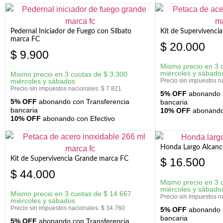
Pedernal Iniciador de Fuego con Silbato
Kit de Supervivenc
marca FC
$
20.000
$
9.900
Mismo precio en 3 
miércoles y sábado
Mismo precio en 3 cuotas de
$
3.300
miércoles y sábados
Precio sin impuestos n
Precio sin impuestos nacionales:
$
7.821
5% OFF
abonando c
5% OFF
abonando con Transferencia
bancaria
bancaria
10% OFF
abonando 
10% OFF
abonando con Efectivo
Honda Largo Alcanc
Kit de Supervivencia Grande marca FC
$
16.500
$
44.000
Mismo precio en 3 
miércoles y sábado
Mismo precio en 3 cuotas de
$
14.667
Precio sin impuestos n
miércoles y sábados
Precio sin impuestos nacionales:
$
34.760
5% OFF
abonando c
bancaria
5% OFF
abonando con Transferencia