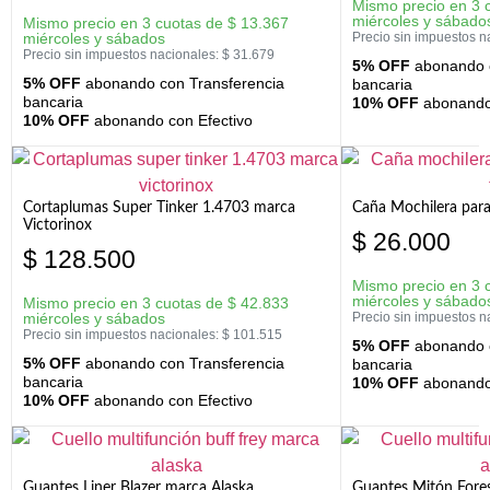
Mismo precio en 3 
miércoles y sábado
Mismo precio en 3 cuotas de
$
13.367
miércoles y sábados
Precio sin impuestos n
Precio sin impuestos nacionales:
$
31.679
5% OFF
abonando c
5% OFF
abonando con Transferencia
bancaria
bancaria
10% OFF
abonando 
10% OFF
abonando con Efectivo
Cortaplumas Super Tinker 1.4703 marca
Caña Mochilera para
Victorinox
$
26.000
$
128.500
Mismo precio en 3 
miércoles y sábado
Mismo precio en 3 cuotas de
$
42.833
miércoles y sábados
Precio sin impuestos n
Precio sin impuestos nacionales:
$
101.515
5% OFF
abonando c
5% OFF
abonando con Transferencia
bancaria
bancaria
10% OFF
abonando 
10% OFF
abonando con Efectivo
Guantes Liner Blazer marca Alaska
Guantes Mitón Fores