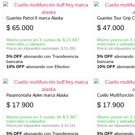
Guantes Patrol II marca Alaska
Guantes Tour Grip C
$
65.000
$
47.000
Mismo precio en 3 cuotas de
$
21.667
Mismo precio en 3 
miércoles y sábados
miércoles y sábado
Precio sin impuestos nacionales:
$
51.350
Precio sin impuestos n
5% OFF
abonando con Transferencia
5% OFF
abonando c
bancaria
bancaria
10% OFF
abonando con Efectivo
10% OFF
abonando 
Pasamontaña Aylen marca Alaska
Cuello Multifunción
$
17.900
$
17.900
Mismo precio en 3 cuotas de
$
5.967
Mismo precio en 3 
miércoles y sábados
miércoles y sábado
Precio sin impuestos nacionales:
$
14.141
Precio sin impuestos n
5% OFF
abonando con Transferencia
5% OFF
abonando c