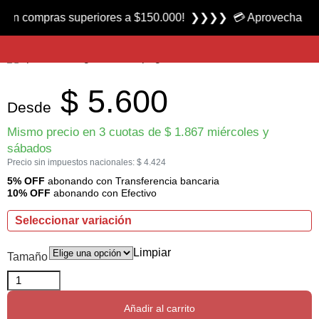
Producto nuevo
ompras superiores a $150.000! ❯❯❯❯ 💳 Aprovecha las 3 cuota
Cuchara Voladora Predator marca Cougar
$
5.600
Desde
Mismo precio en 3 cuotas de
$
1.867
miércoles y
sábados
Precio sin impuestos nacionales:
$
4.424
5% OFF
abonando con Transferencia bancaria
10% OFF
abonando con Efectivo
Seleccionar variación
Limpiar
Tamaño
Añadir al carrito