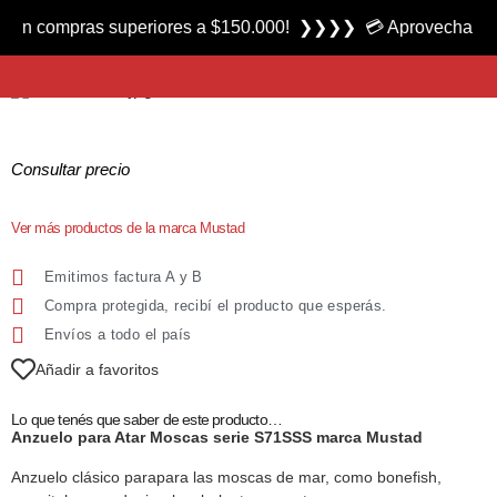
Producto nuevo
compras superiores a $150.000! ❯❯❯❯ 💳 Aprovecha las 3 cuot
Anzuelo para Atar Moscas serie S71SSS marca Mustad
Consultar precio
Ver más productos de la marca Mustad
Emitimos factura A y B
Compra protegida, recibí el producto que esperás.
Envíos a todo el país
Añadir a favoritos
Lo que tenés que saber de este producto…
Anzuelo para Atar Moscas serie S71SSS marca Mustad
Anzuelo clásico parapara las moscas de mar, como bonefish,