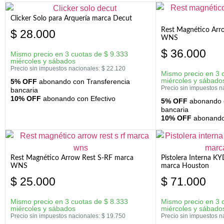
Clicker Solo para Arquería marca Decut
Rest Magnético Arr
$
28.000
WNS
$
36.000
Mismo precio en 3 cuotas de
$
9.333
miércoles y sábados
Precio sin impuestos nacionales:
$
22.120
Mismo precio en 3 
miércoles y sábado
5% OFF
abonando con Transferencia
Precio sin impuestos n
bancaria
10% OFF
abonando con Efectivo
5% OFF
abonando c
bancaria
10% OFF
abonando 
Rest Magnético Arrow Rest S-RF marca
Pistolera Interna K
WNS
marca Houston
$
25.000
$
71.000
Mismo precio en 3 cuotas de
$
8.333
Mismo precio en 3 
miércoles y sábados
miércoles y sábado
Precio sin impuestos nacionales:
$
19.750
Precio sin impuestos n