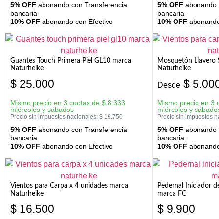
5% OFF
abonando con Transferencia
5% OFF
abonando c
bancaria
bancaria
10% OFF
abonando con Efectivo
10% OFF
abonando 
Guantes Touch Primera Piel GL10 marca
Mosquetón Llavero 
Naturheike
Naturheike
$
25.000
$
5.00
Desde
Mismo precio en 3 cuotas de
$
8.333
Mismo precio en 3 
miércoles y sábados
miércoles y sábado
Precio sin impuestos nacionales:
$
19.750
Precio sin impuestos n
5% OFF
abonando con Transferencia
5% OFF
abonando c
bancaria
bancaria
10% OFF
abonando con Efectivo
10% OFF
abonando 
Vientos para Carpa x 4 unidades marca
Pedernal Iniciador d
Naturheike
marca FC
$
16.500
$
9.900