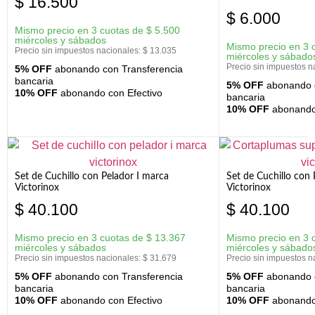
$
16.500
$
6.000
Mismo precio en 3 cuotas de
$
5.500
miércoles y sábados
Mismo precio en 3 
Precio sin impuestos nacionales:
$
13.035
miércoles y sábado
Precio sin impuestos n
5% OFF
abonando con Transferencia
bancaria
5% OFF
abonando c
10% OFF
abonando con Efectivo
bancaria
10% OFF
abonando 
Set de Cuchillo con Pelador I marca
Set de Cuchillo con
Victorinox
Victorinox
$
40.100
$
40.100
Mismo precio en 3 cuotas de
$
13.367
Mismo precio en 3 
miércoles y sábados
miércoles y sábado
Precio sin impuestos nacionales:
$
31.679
Precio sin impuestos n
5% OFF
abonando con Transferencia
5% OFF
abonando c
bancaria
bancaria
10% OFF
abonando con Efectivo
10% OFF
abonando 