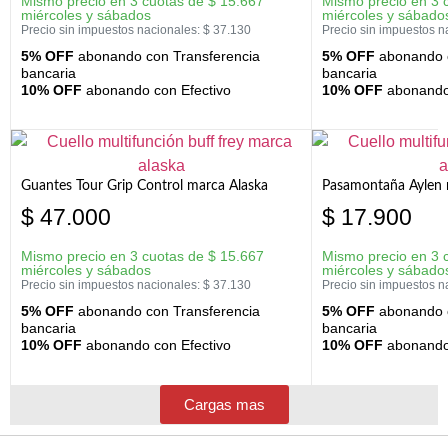
Mismo precio en 3 cuotas de
$
15.667
Mismo precio en 3 
miércoles y sábados
miércoles y sábado
Precio sin impuestos nacionales:
$
37.130
Precio sin impuestos n
5% OFF
abonando con Transferencia
5% OFF
abonando c
bancaria
bancaria
10% OFF
abonando con Efectivo
10% OFF
abonando 
Guantes Tour Grip Control marca Alaska
Pasamontaña Aylen 
$
47.000
$
17.900
Mismo precio en 3 cuotas de
$
15.667
Mismo precio en 3 
miércoles y sábados
miércoles y sábado
Precio sin impuestos nacionales:
$
37.130
Precio sin impuestos n
5% OFF
abonando con Transferencia
5% OFF
abonando c
bancaria
bancaria
10% OFF
abonando con Efectivo
10% OFF
abonando 
Cargas mas