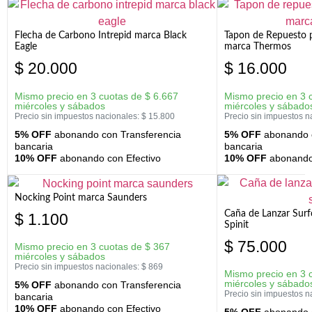
Flecha de Carbono Intrepid marca Black
Tapon de Repuesto p
Eagle
marca Thermos
$
20.000
$
16.000
Mismo precio en 3 cuotas de
$
6.667
Mismo precio en 3 
miércoles y sábados
miércoles y sábado
Precio sin impuestos nacionales:
$
15.800
Precio sin impuestos n
5% OFF
abonando con Transferencia
5% OFF
abonando c
bancaria
bancaria
10% OFF
abonando con Efectivo
10% OFF
abonando 
Nocking Point marca Saunders
Caña de Lanzar Sur
$
1.100
Spinit
$
75.000
Mismo precio en 3 cuotas de
$
367
miércoles y sábados
Precio sin impuestos nacionales:
$
869
Mismo precio en 3 
miércoles y sábado
5% OFF
abonando con Transferencia
Precio sin impuestos n
bancaria
10% OFF
abonando con Efectivo