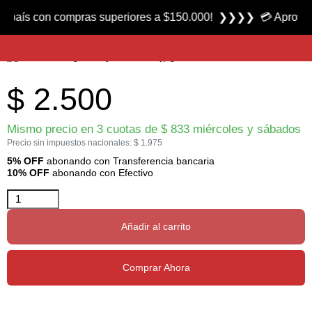
Producto nuevo
 con compras superiores a $150.000! ❯❯❯❯ 💳 Aprovecha las 3
Ultra Fine Dubbing marca Big Valley
$
2.500
Mismo precio en 3 cuotas de
$
833
miércoles y sábados
Precio sin impuestos nacionales:
$
1.975
5% OFF
abonando con Transferencia bancaria
10% OFF
abonando con Efectivo
Añadir al carrito
Comprar Ahora