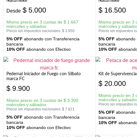
Naturheike
Naturheike
$
5.000
$
16.500
Desde
Mismo precio en 3 cuotas de
$
1.667
Mismo precio en 3 
miércoles y sábados
miércoles y sábado
Precio sin impuestos nacionales:
$
3.950
Precio sin impuestos n
5% OFF
abonando con Transferencia
5% OFF
abonando c
bancaria
bancaria
10% OFF
abonando con Efectivo
10% OFF
abonando 
Pedernal Iniciador de Fuego con Silbato
Kit de Supervivenc
marca FC
$
20.000
$
9.900
Mismo precio en 3 
miércoles y sábado
Mismo precio en 3 cuotas de
$
3.300
miércoles y sábados
Precio sin impuestos n
Precio sin impuestos nacionales:
$
7.821
5% OFF
abonando c
5% OFF
abonando con Transferencia
bancaria
bancaria
10% OFF
abonando 
10% OFF
abonando con Efectivo