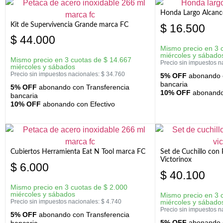
Honda Largo Alcanc
Kit de Supervivencia Grande marca FC
$
16.500
$
44.000
Mismo precio en 3 
miércoles y sábado
Mismo precio en 3 cuotas de
$
14.667
Precio sin impuestos n
miércoles y sábados
Precio sin impuestos nacionales:
$
34.760
5% OFF
abonando c
bancaria
5% OFF
abonando con Transferencia
10% OFF
abonando 
bancaria
10% OFF
abonando con Efectivo
Cubiertos Herramienta Eat N Tool marca FC
Set de Cuchillo con 
Victorinox
$
6.000
$
40.100
Mismo precio en 3 cuotas de
$
2.000
miércoles y sábados
Mismo precio en 3 
Precio sin impuestos nacionales:
$
4.740
miércoles y sábado
Precio sin impuestos n
5% OFF
abonando con Transferencia
5% OFF
abonando c
bancaria