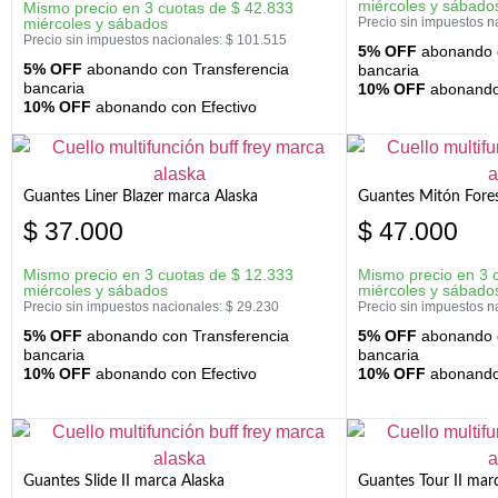
miércoles y sábado
Mismo precio en 3 cuotas de
$
42.833
miércoles y sábados
Precio sin impuestos n
Precio sin impuestos nacionales:
$
101.515
5% OFF
abonando c
5% OFF
abonando con Transferencia
bancaria
bancaria
10% OFF
abonando 
10% OFF
abonando con Efectivo
Guantes Liner Blazer marca Alaska
Guantes Mitón Fores
$
37.000
$
47.000
Mismo precio en 3 cuotas de
$
12.333
Mismo precio en 3 
miércoles y sábados
miércoles y sábado
Precio sin impuestos nacionales:
$
29.230
Precio sin impuestos n
5% OFF
abonando con Transferencia
5% OFF
abonando c
bancaria
bancaria
10% OFF
abonando con Efectivo
10% OFF
abonando 
Guantes Slide II marca Alaska
Guantes Tour II mar