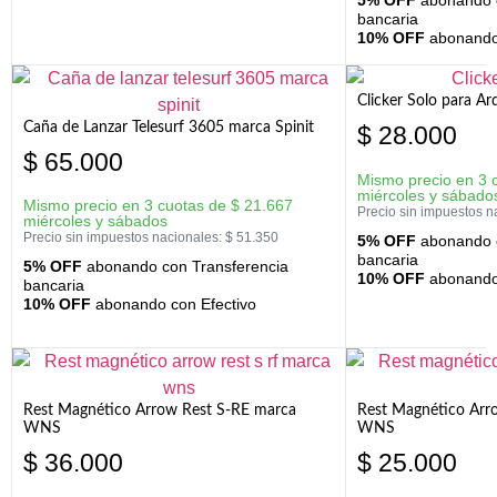
5% OFF
abonando c
bancaria
10% OFF
abonando 
Clicker Solo para A
Caña de Lanzar Telesurf 3605 marca Spinit
$
28.000
$
65.000
Mismo precio en 3 
miércoles y sábado
Mismo precio en 3 cuotas de
$
21.667
Precio sin impuestos n
miércoles y sábados
Precio sin impuestos nacionales:
$
51.350
5% OFF
abonando c
bancaria
5% OFF
abonando con Transferencia
10% OFF
abonando 
bancaria
10% OFF
abonando con Efectivo
Rest Magnético Arrow Rest S-RE marca
Rest Magnético Arr
WNS
WNS
$
36.000
$
25.000