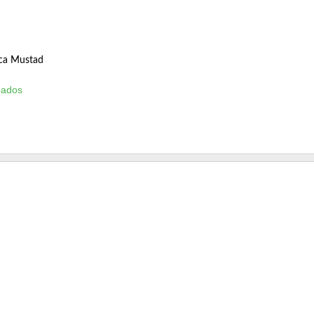
ca Mustad
bados