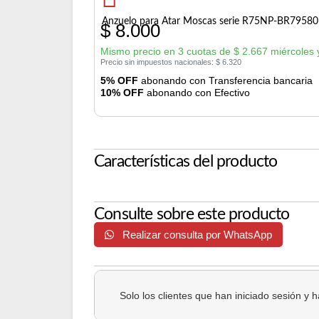
Anzuelo para Atar Moscas serie R75NP-BR7958
$
8.000
Mismo precio en 3 cuotas de
$
2.667
miércoles 
Precio sin impuestos nacionales:
$
6.320
5% OFF
abonando con Transferencia bancaria
10% OFF
abonando con Efectivo
Características del producto
Consulte sobre este producto
Realizar consulta por WhatsApp
Solo los clientes que han iniciado sesión y