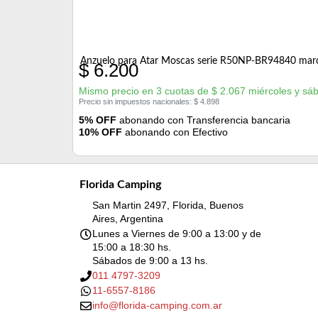
Anzuelo para Atar Moscas serie R50NP-BR94840 mar
$
6.200
Mismo precio en 3 cuotas de
$
2.067
miércoles y sá
Precio sin impuestos nacionales:
$
4.898
5% OFF
abonando con Transferencia bancaria
10% OFF
abonando con Efectivo
Florida Camping
San Martin 2497, Florida, Buenos
Aires, Argentina
Lunes a Viernes de 9:00 a 13:00 y de
15:00 a 18:30 hs.
Sábados de 9:00 a 13 hs.
011 4797-3209
11-6557-8186
info@florida-camping.com.ar