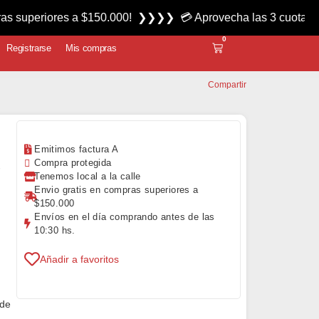
riores a $150.000! ❯❯❯❯ 💳 Aprovecha las 3 cuotas sin inte
0
Registrarse
Mis compras
Compartir
Emitimos factura A
C
Compra protegida
Tenemos local a la calle
Envio gratis en compras superiores a
$150.000
Envíos en el día comprando antes de las
10:30 hs.
Añadir a favoritos
 de