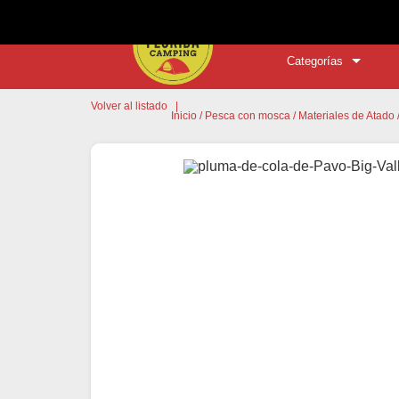
Categorías
Volver al listado
|
Inicio
/
Pesca con mosca
/
Materiales de Atado