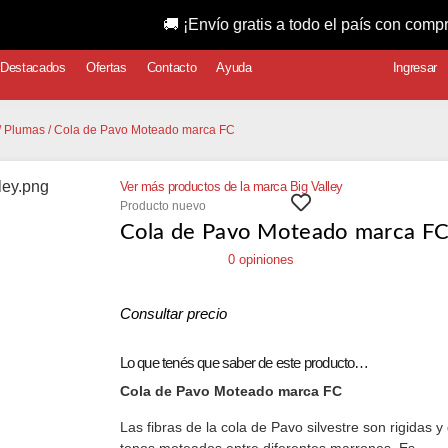
🚚 ¡Envío gratis a todo el país con compras supe
Destacados
Ofertas
Contacto
Ayuda
Ingresar
/
Plumas
/ Cola de Pavo Moteado marca FC
Ver más productos de la marca Big Valley
Producto nuevo
Cola de Pavo Moteado marca F
0 opiniones
Consultar precio
Lo que tenés que saber de este producto…
Cola de Pavo Moteado marca FC
Las fibras de la cola de Pavo silvestre son rigidas y
tonos moteados entre diferentes marrones. Es