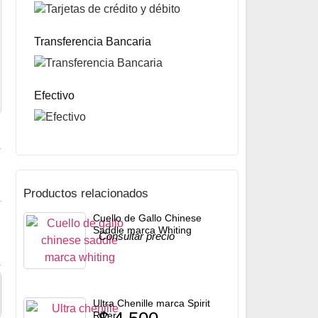
Hilo para Atar Moscas Bigfly Thread marca Uni
$
9.700
Transferencia Bancaria
Mismo precio en 3 cuotas de
$
3.233
miércoles y sábados
Precio sin impuestos nacionales:
$
7.663
5% OFF
abonando con Transferencia bancaria
10% OFF
abonando con Efectivo
Efectivo
Productos relacionados
Cuello de Gallo Chinese
Saddle marca Whiting
Consultar precio
Ultra Chenille marca Spirit
River