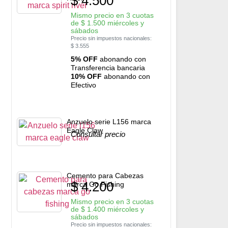
$
4.500
Mismo precio en 3 cuotas
de
$
1.500
miércoles y
sábados
Precio sin impuestos nacionales:
$
3.555
5% OFF
abonando con
Transferencia bancaria
10% OFF
abonando con
Efectivo
Anzuelo serie L156 marca
Eagle Claw
Consultar precio
Cemento para Cabezas
$
4.200
marca Go Fishing
Mismo precio en 3 cuotas
de
$
1.400
miércoles y
sábados
Precio sin impuestos nacionales: