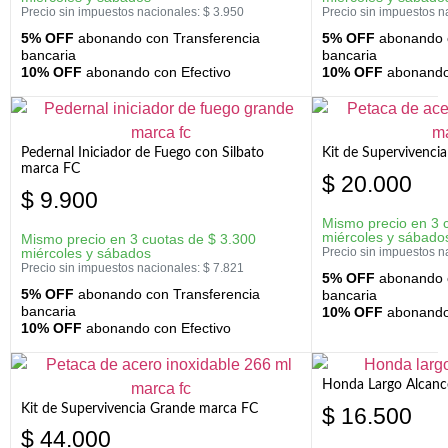
Precio sin impuestos nacionales:
$
3.950
Precio sin impuestos n
5% OFF
abonando con Transferencia
5% OFF
abonando c
bancaria
bancaria
10% OFF
abonando con Efectivo
10% OFF
abonando 
Pedernal Iniciador de Fuego con Silbato
Kit de Supervivenc
marca FC
$
20.000
$
9.900
Mismo precio en 3 
miércoles y sábado
Mismo precio en 3 cuotas de
$
3.300
miércoles y sábados
Precio sin impuestos n
Precio sin impuestos nacionales:
$
7.821
5% OFF
abonando c
5% OFF
abonando con Transferencia
bancaria
bancaria
10% OFF
abonando 
10% OFF
abonando con Efectivo
Honda Largo Alcanc
Kit de Supervivencia Grande marca FC
$
16.500
$
44.000