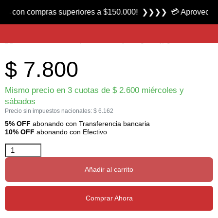
Producto nuevo
 con compras superiores a $150.000! ❯❯❯❯ 💳 Aprovecha las 3
Tiras de Conejo Barradas – Zonker marca Reptilius
$
7.800
Mismo precio en 3 cuotas de
$
2.600
miércoles y
sábados
Precio sin impuestos nacionales:
$
6.162
5% OFF
abonando con Transferencia bancaria
10% OFF
abonando con Efectivo
Añadir al carrito
Comprar Ahora