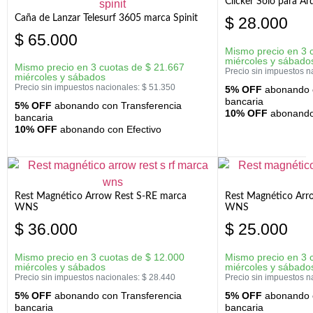
Clicker Solo para A
Caña de Lanzar Telesurf 3605 marca Spinit
$
28.000
$
65.000
Mismo precio en 3 
miércoles y sábado
Mismo precio en 3 cuotas de
$
21.667
Precio sin impuestos n
miércoles y sábados
Precio sin impuestos nacionales:
$
51.350
5% OFF
abonando c
bancaria
5% OFF
abonando con Transferencia
10% OFF
abonando 
bancaria
10% OFF
abonando con Efectivo
Rest Magnético Arrow Rest S-RE marca
Rest Magnético Arr
WNS
WNS
$
36.000
$
25.000
Mismo precio en 3 cuotas de
$
12.000
Mismo precio en 3 
miércoles y sábados
miércoles y sábado
Precio sin impuestos nacionales:
$
28.440
Precio sin impuestos n
5% OFF
abonando con Transferencia
5% OFF
abonando c
bancaria
bancaria