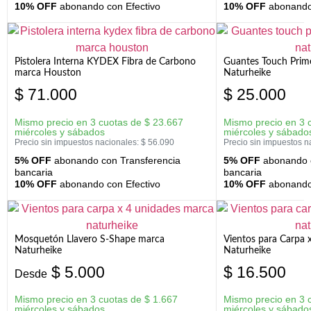
10% OFF
abonando con Efectivo
10% OFF
abonando 
Pistolera Interna KYDEX Fibra de Carbono
Guantes Touch Prim
marca Houston
Naturheike
$
71.000
$
25.000
Mismo precio en 3 cuotas de
$
23.667
Mismo precio en 3 
miércoles y sábados
miércoles y sábado
Precio sin impuestos nacionales:
$
56.090
Precio sin impuestos n
5% OFF
abonando con Transferencia
5% OFF
abonando c
bancaria
bancaria
10% OFF
abonando con Efectivo
10% OFF
abonando 
Mosquetón Llavero S-Shape marca
Vientos para Carpa 
Naturheike
Naturheike
$
5.000
$
16.500
Desde
Mismo precio en 3 cuotas de
$
1.667
Mismo precio en 3 
miércoles y sábados
miércoles y sábado