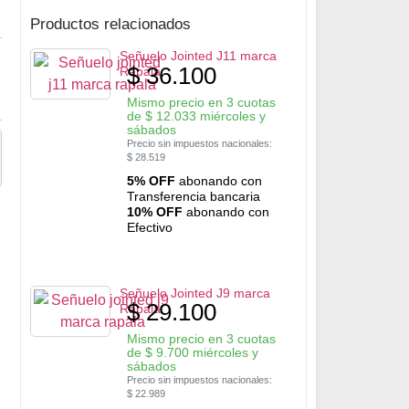
Productos relacionados
Señuelo Jointed J11 marca
$
36.100
Rapala
Mismo precio en 3 cuotas
de
$
12.033
miércoles y
sábados
Precio sin impuestos nacionales:
$
28.519
5% OFF
abonando con
Transferencia bancaria
10% OFF
abonando con
Efectivo
Señuelo Jointed J9 marca
$
29.100
Rapala
Mismo precio en 3 cuotas
de
$
9.700
miércoles y
sábados
Precio sin impuestos nacionales:
$
22.989