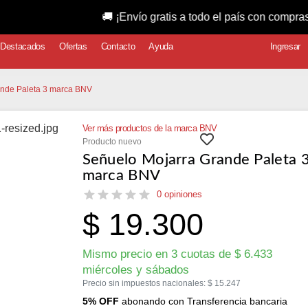
🚚 ¡Envío gratis a todo el país con compras superior
Destacados
Ofertas
Contacto
Ayuda
Ingresar
ande Paleta 3 marca BNV
Ver más productos de la marca BNV
Producto nuevo
Señuelo Mojarra Grande Paleta 
marca BNV
0 opiniones
$
19.300
Mismo precio en 3 cuotas de
$
6.433
miércoles y sábados
Precio sin impuestos nacionales:
$
15.247
5% OFF
abonando con Transferencia bancaria