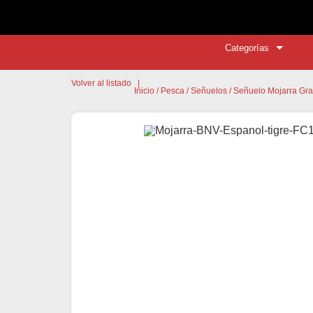
Categorías
Volver al listado
|
Inicio
/
Pesca
/
Señuelos
/ Señuelo Mojarra Gr