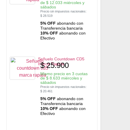
de
$
12.033
miércoles y
sábados
Precio sin impuestos nacionales:
$
28.519
5% OFF
abonando con
Transferencia bancaria
10% OFF
abonando con
Efectivo
Señuelo Countdown CD5
$
25.900
marca Rapala
Mismo precio en 3 cuotas
de
$
8.633
miércoles y
sábados
Precio sin impuestos nacionales:
$
20.461
5% OFF
abonando con
Transferencia bancaria
10% OFF
abonando con
Efectivo