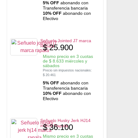
5% OFF
abonando con
Transferencia bancaria
10% OFF
abonando con
Efectivo
Señuelo Jointed J7 marca
$
25.900
Rapala
Mismo precio en 3 cuotas
de
$
8.633
miércoles y
sábados
Precio sin impuestos nacionales:
$
20.461
5% OFF
abonando con
Transferencia bancaria
10% OFF
abonando con
Efectivo
Señuelo Husky Jerk HJ14
$
36.100
marca Rapala
Mismo precio en 3 cuotas