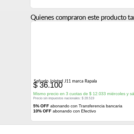
Quienes compraron este producto ta
Señuelo Jointed J11 marca Rapala
$
36.100
Mismo precio en 3 cuotas de
$
12.033
miércoles y s
Precio sin impuestos nacionales:
$
28.519
5% OFF
abonando con Transferencia bancaria
10% OFF
abonando con Efectivo