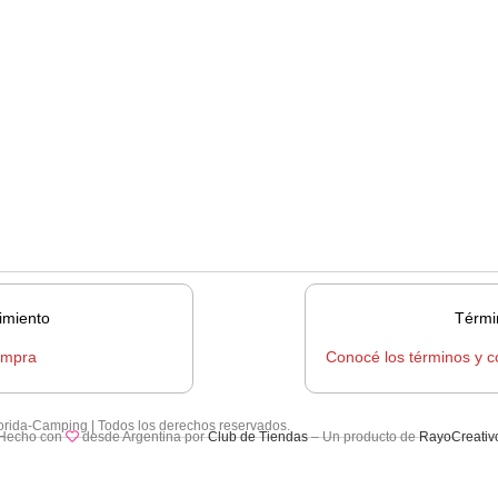
imiento
Térmi
ompra
Conocé los términos y c
lorida-Camping | Todos los derechos reservados.
Hecho con
desde Argentina por
Club de Tiendas
– Un producto de
RayoCreativ