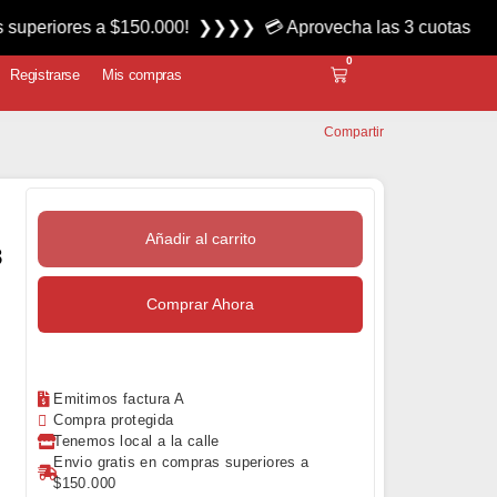
es a $150.000! ❯❯❯❯ 💳 Aprovecha las 3 cuotas sin interés m
0
Registrarse
Mis compras
Compartir
Añadir al carrito
3
Comprar Ahora
Emitimos factura A
Compra protegida
Tenemos local a la calle
Envio gratis en compras superiores a
$150.000