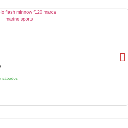
s
y sábados