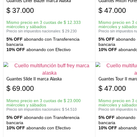
Guantes Liner Blazer marca Alaska
Guantes Mitón Fores
$
37.000
$
47.000
Mismo precio en 3 cuotas de
$
12.333
Mismo precio en 3 
miércoles y sábados
miércoles y sábado
Precio sin impuestos nacionales:
$
29.230
Precio sin impuestos n
5% OFF
abonando con Transferencia
5% OFF
abonando c
bancaria
bancaria
10% OFF
abonando con Efectivo
10% OFF
abonando 
Guantes Slide II marca Alaska
Guantes Tour II mar
$
69.000
$
47.000
Mismo precio en 3 cuotas de
$
23.000
Mismo precio en 3 
miércoles y sábados
miércoles y sábado
Precio sin impuestos nacionales:
$
54.510
Precio sin impuestos n
5% OFF
abonando con Transferencia
5% OFF
abonando c
bancaria
bancaria
10% OFF
abonando con Efectivo
10% OFF
abonando 