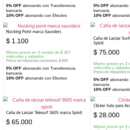
5% OFF
abonando con Transferencia
5% OFF
abonando c
bancaria
bancaria
10% OFF
abonando con Efectivo
10% OFF
abonando 
Nocking Point marca Saunders
Caña de Lanzar Sur
$
1.100
Spinit
$
75.000
Mismo precio en 3 cuotas de
$
367
miércoles y sábados
Precio sin impuestos nacionales:
$
869
Mismo precio en 3 
miércoles y sábado
5% OFF
abonando con Transferencia
Precio sin impuestos n
bancaria
10% OFF
abonando con Efectivo
5% OFF
abonando c
bancaria
10% OFF
abonando 
Clicker Solo para A
Caña de Lanzar Telesurf 3605 marca Spinit
$
28.000
$
65.000
Mismo precio en 3 