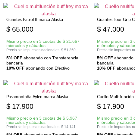
Guantes Patrol II marca Alaska
Guantes Tour Grip C
$
65.000
$
47.000
Mismo precio en 3 cuotas de
$
21.667
Mismo precio en 3 
miércoles y sábados
miércoles y sábado
Precio sin impuestos nacionales:
$
51.350
Precio sin impuestos n
5% OFF
abonando con Transferencia
5% OFF
abonando c
bancaria
bancaria
10% OFF
abonando con Efectivo
10% OFF
abonando 
Pasamontaña Aylen marca Alaska
Cuello Multifunción
$
17.900
$
17.900
Mismo precio en 3 cuotas de
$
5.967
Mismo precio en 3 
miércoles y sábados
miércoles y sábado
Precio sin impuestos nacionales:
$
14.141
Precio sin impuestos n
5% OFF
abonando con Transferencia
5% OFF
abonando c