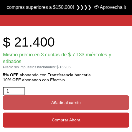
Producto nuevo
mpras superiores a $150.000! ❯❯❯❯ 💳 Aprovecha las 3 cuota
Señuelo Wave 105 marca Marine Sports
$
21.400
Mismo precio en 3 cuotas de
$
7.133
miércoles y
sábados
Precio sin impuestos nacionales:
$
16.906
5% OFF
abonando con Transferencia bancaria
10% OFF
abonando con Efectivo
Añadir al carrito
Comprar Ahora