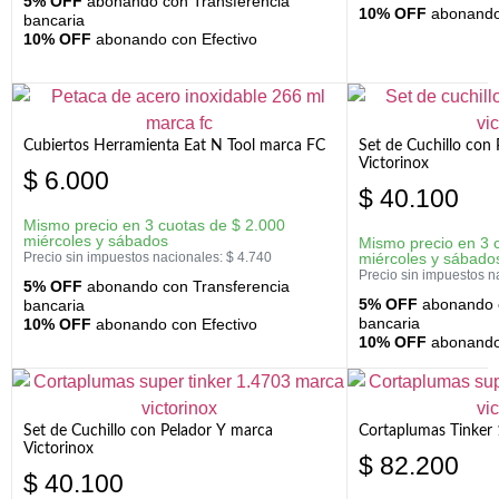
5% OFF
abonando con Transferencia
10% OFF
abonando 
bancaria
10% OFF
abonando con Efectivo
Cubiertos Herramienta Eat N Tool marca FC
Set de Cuchillo con 
Victorinox
$
6.000
$
40.100
Mismo precio en 3 cuotas de
$
2.000
miércoles y sábados
Mismo precio en 3 
Precio sin impuestos nacionales:
$
4.740
miércoles y sábado
Precio sin impuestos n
5% OFF
abonando con Transferencia
5% OFF
abonando c
bancaria
bancaria
10% OFF
abonando con Efectivo
10% OFF
abonando 
Set de Cuchillo con Pelador Y marca
Cortaplumas Tinker 
Victorinox
$
82.200
$
40.100