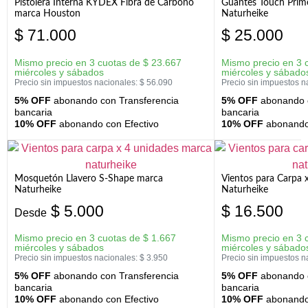
Pistolera Interna KYDEX Fibra de Carbono
Guantes Touch Prim
marca Houston
Naturheike
$
71.000
$
25.000
Mismo precio en 3 cuotas de
$
23.667
Mismo precio en 3 
miércoles y sábados
miércoles y sábado
Precio sin impuestos nacionales:
$
56.090
Precio sin impuestos n
5% OFF
abonando con Transferencia
5% OFF
abonando c
bancaria
bancaria
10% OFF
abonando con Efectivo
10% OFF
abonando 
Mosquetón Llavero S-Shape marca
Vientos para Carpa 
Naturheike
Naturheike
$
5.000
$
16.500
Desde
Mismo precio en 3 cuotas de
$
1.667
Mismo precio en 3 
miércoles y sábados
miércoles y sábado
Precio sin impuestos nacionales:
$
3.950
Precio sin impuestos n
5% OFF
abonando con Transferencia
5% OFF
abonando c
bancaria
bancaria
10% OFF
abonando con Efectivo
10% OFF
abonando 