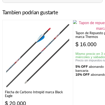
Tambien podrian gustarte
Tapon de Repuesto p
marca Thermos
$
16.000
Mismo precio en 3 
miércoles y sábado
Precio sin impuestos n
5% OFF
abonando c
bancaria
10% OFF
abonando 
Flecha de Carbono Intrepid marca Black
Eagle
$
20.000