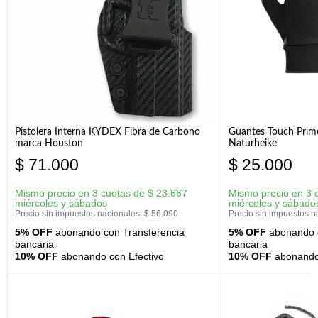
Pistolera Interna KYDEX Fibra de Carbono
Guantes Touch Prim
marca Houston
Naturheike
$
71.000
$
25.000
Mismo precio en 3 cuotas de
$
23.667
Mismo precio en 3 
miércoles y sábados
miércoles y sábado
Precio sin impuestos nacionales:
$
56.090
Precio sin impuestos n
5% OFF
abonando con Transferencia
5% OFF
abonando c
bancaria
bancaria
10% OFF
abonando con Efectivo
10% OFF
abonando 