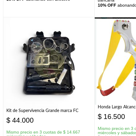
10% OFF
abonando 
Honda Largo Alcanc
Kit de Supervivencia Grande marca FC
$
16.500
$
44.000
Mismo precio en 3 
Mismo precio en 3 cuotas de
$
14.667
miércoles y sábado