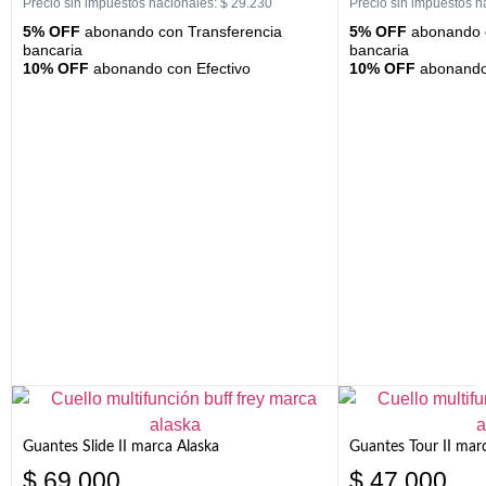
Precio sin impuestos nacionales:
$
29.230
Precio sin impuestos n
5% OFF
abonando con Transferencia
5% OFF
abonando c
bancaria
bancaria
10% OFF
abonando con Efectivo
10% OFF
abonando 
Guantes Slide II marca Alaska
Guantes Tour II mar
$
69.000
$
47.000