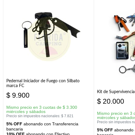
Pedernal Iniciador de Fuego con Silbato
marca FC
Kit de Supervivenc
$
9.900
$
20.000
Mismo precio en 3 cuotas de
$
3.300
miércoles y sábados
Mismo precio en 3 
Precio sin impuestos nacionales:
$
7.821
miércoles y sábado
Precio sin impuestos n
5% OFF
abonando con Transferencia
bancaria
5% OFF
abonando c
10% OFF
abonando con Efectivo
bancaria