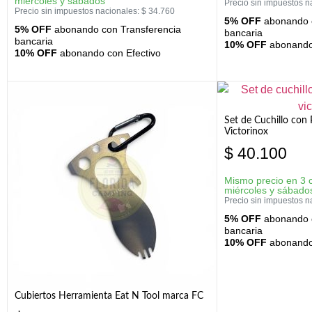
miércoles y sábados
Precio sin impuestos n
Precio sin impuestos nacionales:
$
34.760
5% OFF
abonando c
5% OFF
abonando con Transferencia
bancaria
bancaria
10% OFF
abonando 
10% OFF
abonando con Efectivo
Set de Cuchillo con 
Victorinox
$
40.100
Mismo precio en 3 
miércoles y sábado
Precio sin impuestos n
5% OFF
abonando c
bancaria
10% OFF
abonando 
Cubiertos Herramienta Eat N Tool marca FC