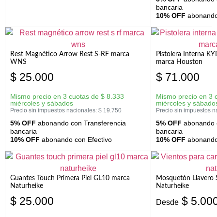
bancaria
10% OFF
abonando 
Rest Magnético Arrow Rest S-RF marca
Pistolera Interna K
WNS
marca Houston
$
25.000
$
71.000
Mismo precio en 3 cuotas de
$
8.333
Mismo precio en 3 
miércoles y sábados
miércoles y sábado
Precio sin impuestos nacionales:
$
19.750
Precio sin impuestos n
5% OFF
abonando con Transferencia
5% OFF
abonando c
bancaria
bancaria
10% OFF
abonando con Efectivo
10% OFF
abonando 
Guantes Touch Primera Piel GL10 marca
Mosquetón Llavero 
Naturheike
Naturheike
$
25.000
$
5.00
Desde