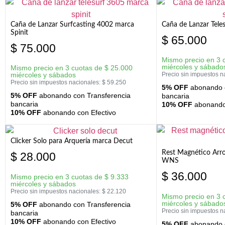
Caña de Lanzar Surfcasting 4002 marca
Caña de Lanzar Tele
Spinit
$
65.000
$
75.000
Mismo precio en 3 
miércoles y sábado
Mismo precio en 3 cuotas de
$
25.000
miércoles y sábados
Precio sin impuestos n
Precio sin impuestos nacionales:
$
59.250
5% OFF
abonando c
5% OFF
abonando con Transferencia
bancaria
bancaria
10% OFF
abonando 
10% OFF
abonando con Efectivo
Clicker Solo para Arquería marca Decut
Rest Magnético Arr
$
28.000
WNS
$
36.000
Mismo precio en 3 cuotas de
$
9.333
miércoles y sábados
Precio sin impuestos nacionales:
$
22.120
Mismo precio en 3 
miércoles y sábado
5% OFF
abonando con Transferencia
Precio sin impuestos n
bancaria
10% OFF
abonando con Efectivo
5% OFF
abonando c