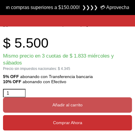
Producto nuevo
compras superiores a $150.000! ❯❯❯❯ 💳 Aprovecha las 3 cuot
Pelo de Cuerpo de Ciervo para Secas marca Reptilius
$
5.500
Mismo precio en 3 cuotas de
$
1.833
miércoles y
sábados
Precio sin impuestos nacionales:
$
4.345
5% OFF
abonando con Transferencia bancaria
10% OFF
abonando con Efectivo
Añadir al carrito
Comprar Ahora