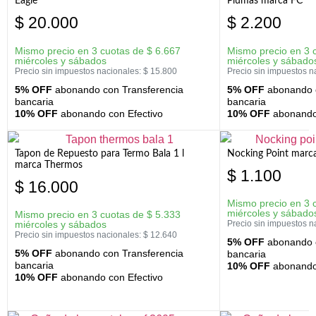
Eagle
Plumas marca FC
$
20.000
$
2.200
Mismo precio en 3 cuotas de
$
6.667
Mismo precio en 3 
miércoles y sábados
miércoles y sábado
Precio sin impuestos nacionales:
$
15.800
Precio sin impuestos n
5% OFF
abonando con Transferencia
5% OFF
abonando c
bancaria
bancaria
10% OFF
abonando con Efectivo
10% OFF
abonando 
Tapon de Repuesto para Termo Bala 1 l
Nocking Point marc
marca Thermos
$
1.100
$
16.000
Mismo precio en 3 
miércoles y sábado
Mismo precio en 3 cuotas de
$
5.333
miércoles y sábados
Precio sin impuestos n
Precio sin impuestos nacionales:
$
12.640
5% OFF
abonando c
5% OFF
abonando con Transferencia
bancaria
bancaria
10% OFF
abonando 
10% OFF
abonando con Efectivo