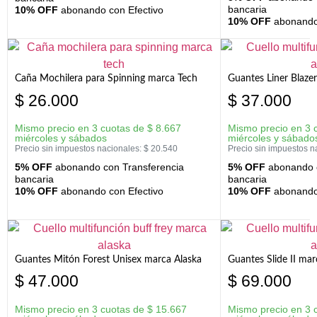
bancaria
10% OFF
abonando con Efectivo
10% OFF
abonando 
Caña Mochilera para Spinning marca Tech
Guantes Liner Blaze
$
26.000
$
37.000
Mismo precio en 3 cuotas de
$
8.667
Mismo precio en 3 
miércoles y sábados
miércoles y sábado
Precio sin impuestos nacionales:
$
20.540
Precio sin impuestos n
5% OFF
abonando con Transferencia
5% OFF
abonando c
bancaria
bancaria
10% OFF
abonando con Efectivo
10% OFF
abonando 
Guantes Mitón Forest Unisex marca Alaska
Guantes Slide II mar
$
47.000
$
69.000
Mismo precio en 3 cuotas de
$
15.667
Mismo precio en 3 