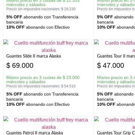
Mismo precio en 3 cuotas de
$
12.333
Mismo precio en 3 
miércoles y sábados
miércoles y sábado
Precio sin impuestos nacionales:
$
29.230
Precio sin impuestos n
5% OFF
abonando con Transferencia
5% OFF
abonando c
bancaria
bancaria
10% OFF
abonando con Efectivo
10% OFF
abonando 
Guantes Slide II marca Alaska
Guantes Tour II mar
$
69.000
$
47.000
Mismo precio en 3 cuotas de
$
23.000
Mismo precio en 3 
miércoles y sábados
miércoles y sábado
Precio sin impuestos nacionales:
$
54.510
Precio sin impuestos n
5% OFF
abonando con Transferencia
5% OFF
abonando c
bancaria
bancaria
10% OFF
abonando con Efectivo
10% OFF
abonando 
Guantes Patrol II marca Alaska
Guantes Tour Grip C