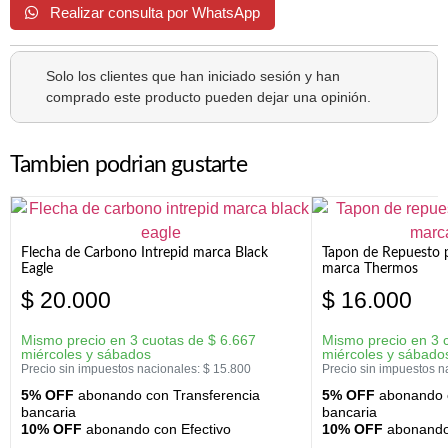
Realizar consulta por WhatsApp
Solo los clientes que han iniciado sesión y han
comprado este producto pueden dejar una opinión.
Tambien podrian gustarte
Flecha de Carbono Intrepid marca Black
Tapon de Repuesto p
Eagle
marca Thermos
$
20.000
$
16.000
Mismo precio en 3 cuotas de
$
6.667
Mismo precio en 3 
miércoles y sábados
miércoles y sábado
Precio sin impuestos nacionales:
$
15.800
Precio sin impuestos n
5% OFF
abonando con Transferencia
5% OFF
abonando c
bancaria
bancaria
10% OFF
abonando con Efectivo
10% OFF
abonando 