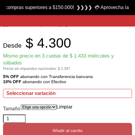
Producto nuevo
pras superiores a $150.000! ❯❯❯❯ 💳 Aprovecha las 3 cuotas
Bead Heads marca Reptilius
$
4.300
Desde
Mismo precio en 3 cuotas de
$
1.433
miércoles y
sábados
Precio sin impuestos nacionales:
$
3.397
5% OFF
abonando con Transferencia bancaria
10% OFF
abonando con Efectivo
Seleccionar variación
Limpiar
Tamaño
Añadir al carrito