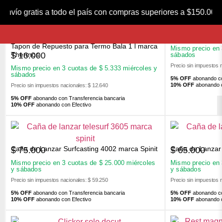
FILTROS
Envío gratis a todo el país con compras superiores a $150.0
Nocking Point 
$
1.100
Tapon de Repuesto para Termo Bala 1 l marca
Mismo precio en
$
16.000
Thermos
sábados
Precio sin impuestos 
Mismo precio en 3 cuotas de
$
5.333
miércoles y
sábados
5% OFF
abonando co
10% OFF
abonando c
Precio sin impuestos nacionales: $ 12.640
5% OFF
abonando con Transferencia bancaria
10% OFF
abonando con Efectivo
Caña de Lanzar Surfcasting 4002 marca Spinit
Caña de Lanzar 
$
75.000
$
65.000
Mismo precio en 3 cuotas de
$
25.000
miércoles
Mismo precio en
y sábados
y sábados
Precio sin impuestos nacionales: $ 59.250
Precio sin impuestos 
5% OFF
abonando con Transferencia bancaria
5% OFF
abonando co
10% OFF
abonando con Efectivo
10% OFF
abonando c