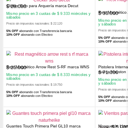
Clicker Solo para Arquería marca Decut
$
28.000
Rest Magnético
$
36.000
Mismo precio en 3 cuotas de
$
9.333
miércoles y
sábados
Mismo precio en
Precio sin impuestos nacionales: $ 22.120
y sábados
Precio sin impuestos 
5% OFF
abonando con Transferencia bancaria
10% OFF
abonando con Efectivo
5% OFF
abonando co
10% OFF
abonando c
Rest Magnético Arrow Rest S-RF marca WNS
Pistolera Inter
$
25.000
$
71.000
marca Houston
Mismo precio en 3 cuotas de
$
8.333
miércoles y
sábados
Mismo precio en
y sábados
Precio sin impuestos nacionales: $ 19.750
Precio sin impuestos 
5% OFF
abonando con Transferencia bancaria
10% OFF
abonando con Efectivo
5% OFF
abonando co
10% OFF
abonando c
Guantes Touch Primera Piel GL10 marca
Mosquetón Llav
$
5.00
Desde