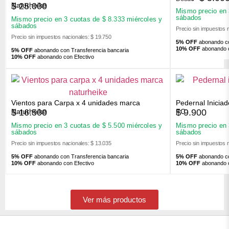
$
25.000
Naturheike
Mismo precio en
sábados
Mismo precio en 3 cuotas de
$
8.333
miércoles y
sábados
Precio sin impuestos 
Precio sin impuestos nacionales: $ 19.750
5% OFF
abonando co
10% OFF
abonando c
5% OFF
abonando con Transferencia bancaria
10% OFF
abonando con Efectivo
Vientos para Carpa x 4 unidades marca
Pedernal Inicia
$
16.500
$
9.900
Naturheike
FC
Mismo precio en 3 cuotas de
$
5.500
miércoles y
Mismo precio en
sábados
sábados
Precio sin impuestos nacionales: $ 13.035
Precio sin impuestos 
5% OFF
abonando con Transferencia bancaria
5% OFF
abonando co
10% OFF
abonando con Efectivo
10% OFF
abonando c
Ver más productos