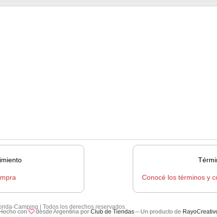
imiento
Térmi
ompra
Conocé los términos y c
lorida-Camping | Todos los derechos reservados.
Hecho con
desde Argentina por
Club de Tiendas
– Un producto de
RayoCreativ