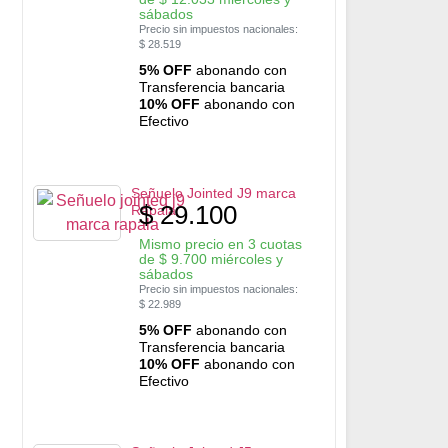
sábados
Precio sin impuestos nacionales:
$
28.519
5% OFF
abonando con
Transferencia bancaria
10% OFF
abonando con
Efectivo
Señuelo Jointed J9 marca
$
29.100
Rapala
Mismo precio en 3 cuotas
de
$
9.700
miércoles y
sábados
Precio sin impuestos nacionales:
$
22.989
5% OFF
abonando con
Transferencia bancaria
10% OFF
abonando con
Efectivo