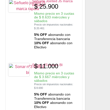
Señuelo Jointed J5 marca
$
25.900
Rapala
Mismo precio en 3 cuotas
de
$
8.633
miércoles y
sábados
Precio sin impuestos nacionales:
$
20.461
5% OFF
abonando con
Transferencia bancaria
10% OFF
abonando con
Efectivo
$
11.000
Sonar nº3 marca BI
Mismo precio en 3 cuotas
de
$
3.667
miércoles y
sábados
Precio sin impuestos nacionales:
$
8.690
5% OFF
abonando con
Transferencia bancaria
10% OFF
abonando con
Efectivo