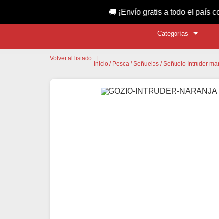
🚚 ¡Envío gratis a todo el país con compra
Categorías
Volver al listado
|
Inicio
/
Pesca
/
Señuelos
/ Señuelo Intruder ma