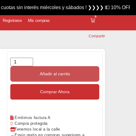
 interés miércoles y sábados ! ❯❯❯❯ 💵 10% OFF abonando en 
0
Registrarse
Mis compras
Compartir
Añadir al carrito
Comprar Ahora
Emitimos factura A
Compra protegida
Tenemos local a la calle
Envio gratis en compras superiores a