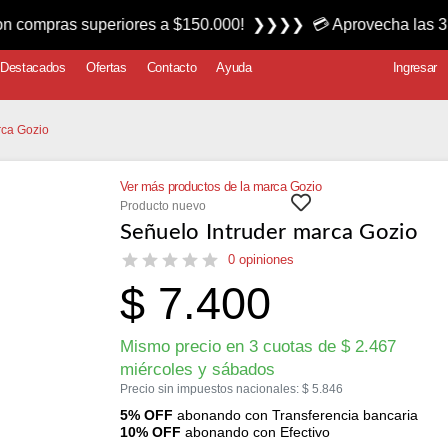
s superiores a $150.000! ❯❯❯❯ 💳 Aprovecha las 3 cuotas sin
Destacados
Ofertas
Contacto
Ayuda
Ingresar
rca Gozio
Ver más productos de la marca Gozio
Producto nuevo
Señuelo Intruder marca Gozio
0 opiniones
$
7.400
Mismo precio en 3 cuotas de
$
2.467
miércoles y sábados
Precio sin impuestos nacionales:
$
5.846
5% OFF
abonando con Transferencia bancaria
10% OFF
abonando con Efectivo