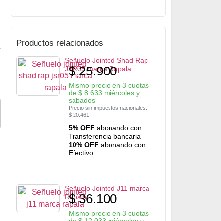
Productos relacionados
Señuelo Jointed Shad Rap
$
25.900
JSR05 marca Rapala
Mismo precio en 3 cuotas
de
$
8.633
miércoles y
sábados
Precio sin impuestos nacionales:
$
20.461
5% OFF
abonando con
Transferencia bancaria
10% OFF
abonando con
Efectivo
Señuelo Jointed J11 marca
$
36.100
Rapala
Mismo precio en 3 cuotas
de
$
12.033
miércoles y