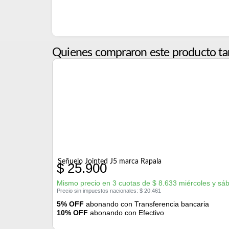
Quienes compraron este producto ta
Señuelo Jointed J5 marca Rapala
$
25.900
Mismo precio en 3 cuotas de
$
8.633
miércoles y sá
Precio sin impuestos nacionales:
$
20.461
5% OFF
abonando con Transferencia bancaria
10% OFF
abonando con Efectivo