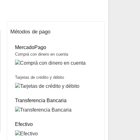
Métodos de pago
MercadoPago
Comprá con dinero en cuenta
Tarjetas de crédito y débito
Sonar Mediano marca BI
$
15.300
Transferencia Bancaria
Mismo precio en 3 cuotas de
$
5.100
miércoles y sábados
Precio sin impuestos nacionales:
$
12.087
5% OFF
abonando con Transferencia bancaria
10% OFF
abonando con Efectivo
Efectivo