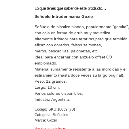
Lo que tenés que saber de este producto…
Señuelo Intruder marca Gozio
Señuelo de plástico blando, popularmente “gomita”,
con cola en forma de grub muy movediza.
Altamente irritador para tarariras,pero que también
eficaz con dorados, falsos salmones,
meros, pescadillas, palometas, etc.
Ideal para encarnar con anzuelo offset 6/0
emplomado.
Material sumamente resistente a las mordidas y el
estiramiento (hasta doce veces su largo original).
Peso: 12 gramos.
Largo: 10 cm.
Varios colores disponibles.
Industria Argentina.
Código:
SKU 10039 (78)
Categoria:
Señuelos
Marca:
Gozio
Ver características