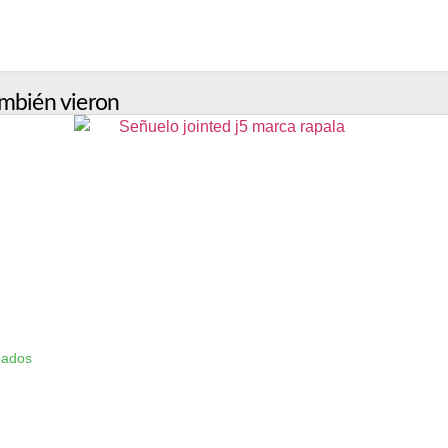
mbién vieron
bados