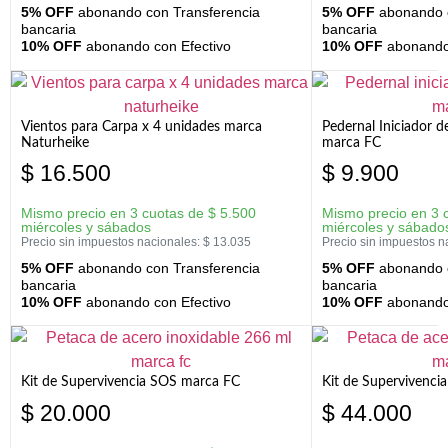
5% OFF
abonando con Transferencia
5% OFF
abonando c
bancaria
bancaria
10% OFF
abonando con Efectivo
10% OFF
abonando 
Vientos para Carpa x 4 unidades marca
Pedernal Iniciador d
Naturheike
marca FC
$
16.500
$
9.900
Mismo precio en 3 cuotas de
$
5.500
Mismo precio en 3 
miércoles y sábados
miércoles y sábado
Precio sin impuestos nacionales:
$
13.035
Precio sin impuestos n
5% OFF
abonando con Transferencia
5% OFF
abonando c
bancaria
bancaria
10% OFF
abonando con Efectivo
10% OFF
abonando 
Kit de Supervivencia SOS marca FC
Kit de Supervivenci
$
20.000
$
44.000