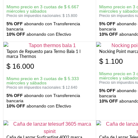
Mismo precio en 3 cuotas de
$
6.667
Mismo precio en 3 
miércoles y sábados
miércoles y sábado
Precio sin impuestos nacionales:
$
15.800
Precio sin impuestos n
5% OFF
abonando con Transferencia
5% OFF
abonando c
bancaria
bancaria
10% OFF
abonando con Efectivo
10% OFF
abonando 
Tapon de Repuesto para Termo Bala 1 l
Nocking Point marc
marca Thermos
$
1.100
$
16.000
Mismo precio en 3 
miércoles y sábado
Mismo precio en 3 cuotas de
$
5.333
miércoles y sábados
Precio sin impuestos n
Precio sin impuestos nacionales:
$
12.640
5% OFF
abonando c
5% OFF
abonando con Transferencia
bancaria
bancaria
10% OFF
abonando 
10% OFF
abonando con Efectivo
Caña de Lanzar Surfcasting 4002 marca
Caña de Lanzar Tele