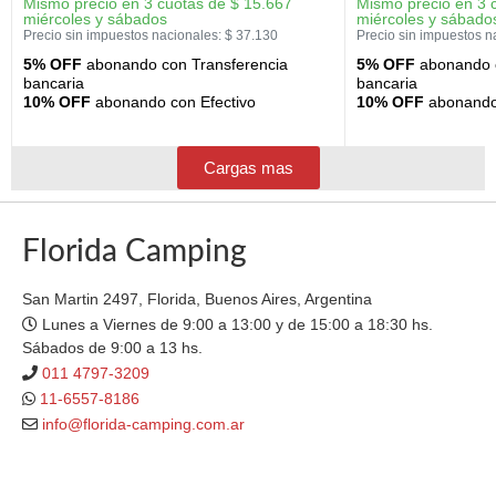
Mismo precio en 3 cuotas de
$
15.667
Mismo precio en 3 
miércoles y sábados
miércoles y sábado
Precio sin impuestos nacionales:
$
37.130
Precio sin impuestos n
5% OFF
abonando con Transferencia
5% OFF
abonando c
bancaria
bancaria
10% OFF
abonando con Efectivo
10% OFF
abonando 
Cargas mas
Florida Camping
San Martin 2497, Florida, Buenos Aires, Argentina
Lunes a Viernes de 9:00 a 13:00 y de 15:00 a 18:30 hs.
Sábados de 9:00 a 13 hs.
011 4797-3209
11-6557-8186
info@florida-camping.com.ar