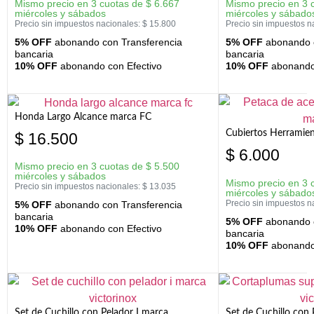
Mismo precio en 3 cuotas de
$
6.667
Mismo precio en 3 
miércoles y sábados
miércoles y sábado
Precio sin impuestos nacionales:
$
15.800
Precio sin impuestos n
5% OFF
abonando con Transferencia
5% OFF
abonando c
bancaria
bancaria
10% OFF
abonando con Efectivo
10% OFF
abonando 
Honda Largo Alcance marca FC
Cubiertos Herramien
$
16.500
$
6.000
Mismo precio en 3 cuotas de
$
5.500
miércoles y sábados
Mismo precio en 3 
Precio sin impuestos nacionales:
$
13.035
miércoles y sábado
Precio sin impuestos n
5% OFF
abonando con Transferencia
bancaria
5% OFF
abonando c
10% OFF
abonando con Efectivo
bancaria
10% OFF
abonando 
Set de Cuchillo con Pelador I marca
Set de Cuchillo con