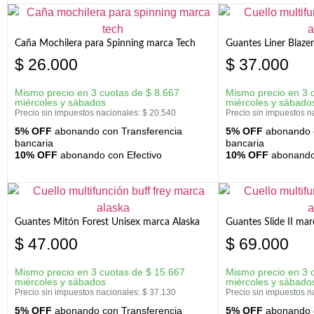
Caña Mochilera para Spinning marca Tech
Guantes Liner Blaze
$
26.000
$
37.000
Mismo precio en 3 cuotas de
$
8.667
Mismo precio en 3 
miércoles y sábados
miércoles y sábado
Precio sin impuestos nacionales:
$
20.540
Precio sin impuestos n
5% OFF
abonando con Transferencia
5% OFF
abonando c
bancaria
bancaria
10% OFF
abonando con Efectivo
10% OFF
abonando 
Guantes Mitón Forest Unisex marca Alaska
Guantes Slide II mar
$
47.000
$
69.000
Mismo precio en 3 cuotas de
$
15.667
Mismo precio en 3 
miércoles y sábados
miércoles y sábado
Precio sin impuestos nacionales:
$
37.130
Precio sin impuestos n
5% OFF
abonando con Transferencia
5% OFF
abonando c