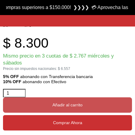
Producto nuevo
ras superiores a $150.000! ❯❯❯❯ 💳 Aprovecha las 3 cuotas s
Hilo para Atar Moscas 3/0 UW Uni-Thread marca Uni
$
8.300
Mismo precio en 3 cuotas de
$
2.767
miércoles y
sábados
Precio sin impuestos nacionales:
$
6.557
5% OFF
abonando con Transferencia bancaria
10% OFF
abonando con Efectivo
Añadir al carrito
Comprar Ahora