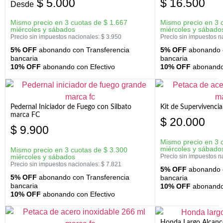
$
5.000
$
16.500
Desde
Mismo precio en 3 cuotas de
$
1.667
Mismo precio en 3 
miércoles y sábados
miércoles y sábado
Precio sin impuestos nacionales:
$
3.950
Precio sin impuestos n
5% OFF
abonando con Transferencia
5% OFF
abonando c
bancaria
bancaria
10% OFF
abonando con Efectivo
10% OFF
abonando 
Pedernal Iniciador de Fuego con Silbato
Kit de Supervivenc
marca FC
$
20.000
$
9.900
Mismo precio en 3 
miércoles y sábado
Mismo precio en 3 cuotas de
$
3.300
miércoles y sábados
Precio sin impuestos n
Precio sin impuestos nacionales:
$
7.821
5% OFF
abonando c
5% OFF
abonando con Transferencia
bancaria
bancaria
10% OFF
abonando 
10% OFF
abonando con Efectivo
Honda Largo Alcanc