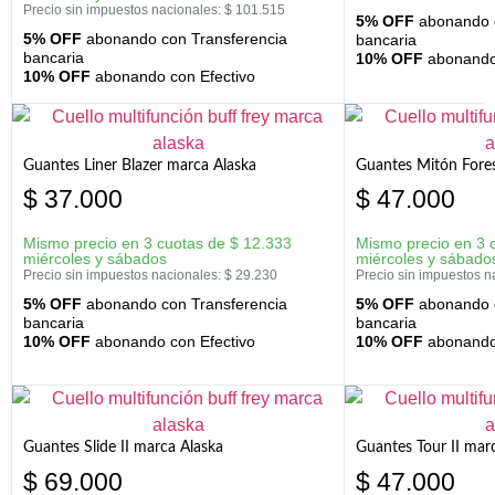
Precio sin impuestos nacionales:
$
101.515
5% OFF
abonando c
5% OFF
abonando con Transferencia
bancaria
bancaria
10% OFF
abonando 
10% OFF
abonando con Efectivo
Guantes Liner Blazer marca Alaska
Guantes Mitón Fores
$
37.000
$
47.000
Mismo precio en 3 cuotas de
$
12.333
Mismo precio en 3 
miércoles y sábados
miércoles y sábado
Precio sin impuestos nacionales:
$
29.230
Precio sin impuestos n
5% OFF
abonando con Transferencia
5% OFF
abonando c
bancaria
bancaria
10% OFF
abonando con Efectivo
10% OFF
abonando 
Guantes Slide II marca Alaska
Guantes Tour II mar
$
69.000
$
47.000