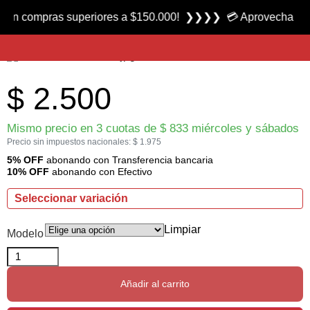
Producto nuevo
ompras superiores a $150.000! ❯❯❯❯ 💳 Aprovecha las 3 cuota
Moscas Streamers Bucktail Varios Modelos marca FC
$
2.500
Mismo precio en 3 cuotas de
$
833
miércoles y sábados
Precio sin impuestos nacionales:
$
1.975
5% OFF
abonando con Transferencia bancaria
10% OFF
abonando con Efectivo
Seleccionar variación
Limpiar
Modelo
Añadir al carrito