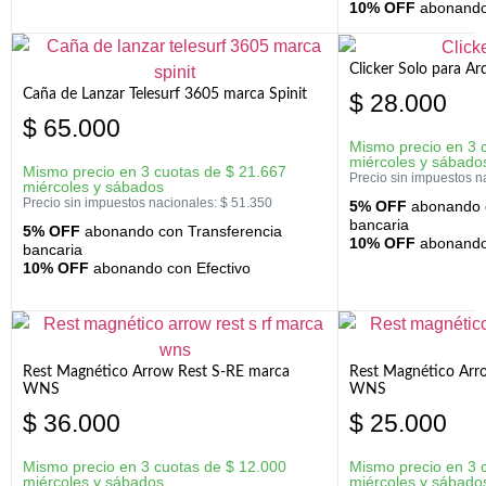
10% OFF
abonando 
Clicker Solo para A
Caña de Lanzar Telesurf 3605 marca Spinit
$
28.000
$
65.000
Mismo precio en 3 
miércoles y sábado
Mismo precio en 3 cuotas de
$
21.667
Precio sin impuestos n
miércoles y sábados
Precio sin impuestos nacionales:
$
51.350
5% OFF
abonando c
bancaria
5% OFF
abonando con Transferencia
10% OFF
abonando 
bancaria
10% OFF
abonando con Efectivo
Rest Magnético Arrow Rest S-RE marca
Rest Magnético Arr
WNS
WNS
$
36.000
$
25.000
Mismo precio en 3 cuotas de
$
12.000
Mismo precio en 3 
miércoles y sábados
miércoles y sábado