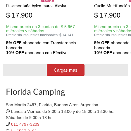
Pasamontaña Aylen marca Alaska
Cuello Multifunción
$
17.900
$
17.900
Mismo precio en 3 cuotas de
$
5.967
Mismo precio en 3 
miércoles y sábados
miércoles y sábado
Precio sin impuestos nacionales:
$
14.141
Precio sin impuestos n
5% OFF
abonando con Transferencia
5% OFF
abonando c
bancaria
bancaria
10% OFF
abonando con Efectivo
10% OFF
abonando 
Cargas mas
Florida Camping
San Martin 2497, Florida, Buenos Aires, Argentina
Lunes a Viernes de 9:00 a 13:00 y de 15:00 a 18:30 hs.
Sábados de 9:00 a 13 hs.
011 4797-3209
11-6557-8186