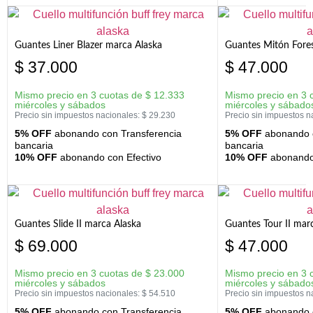
Guantes Liner Blazer marca Alaska
Guantes Mitón Fores
$
37.000
$
47.000
Mismo precio en 3 cuotas de
$
12.333
Mismo precio en 3 
miércoles y sábados
miércoles y sábado
Precio sin impuestos nacionales:
$
29.230
Precio sin impuestos n
5% OFF
abonando con Transferencia
5% OFF
abonando c
bancaria
bancaria
10% OFF
abonando con Efectivo
10% OFF
abonando 
Guantes Slide II marca Alaska
Guantes Tour II mar
$
69.000
$
47.000
Mismo precio en 3 cuotas de
$
23.000
Mismo precio en 3 
miércoles y sábados
miércoles y sábado
Precio sin impuestos nacionales:
$
54.510
Precio sin impuestos n
5% OFF
abonando con Transferencia
5% OFF
abonando c