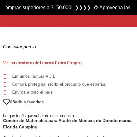
Producto nuevo
ras superiores a $150.000! ❯❯❯❯ 💳 Aprovecha las 3 cuotas 
Combo de Materiales para Moscas de Dorado marca Florida Camping
Consultar precio
Ver más productos de la marca Florida Camping
Emitimos factura A y B
Compra protegida, recibí el producto que esperás.
Envíos a todo el país
Añadir a favoritos
Lo que tenés que saber de este producto…
Combo de Materiales para Atado de Moscas de Dorado marca
Florida Camping