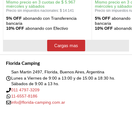
Mismo precio en 3 cuotas de
$
5.967
Mismo precio en 3 
miércoles y sábados
miércoles y sábado
Precio sin impuestos nacionales:
$
14.141
Precio sin impuestos n
5% OFF
abonando con Transferencia
5% OFF
abonando c
bancaria
bancaria
10% OFF
abonando con Efectivo
10% OFF
abonando 
Cargas mas
Florida Camping
San Martin 2497, Florida, Buenos Aires, Argentina
Lunes a Viernes de 9:00 a 13:00 y de 15:00 a 18:30 hs.
Sábados de 9:00 a 13 hs.
011 4797-3209
11-6557-8186
info@florida-camping.com.ar