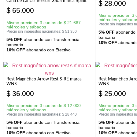
Caña de Lanzar Telesurf 3605 marca Spinit
$
28.000
$
65.000
Mismo precio en 3 
miércoles y sábado
Mismo precio en 3 cuotas de
$
21.667
Precio sin impuestos n
miércoles y sábados
Precio sin impuestos nacionales:
$
51.350
5% OFF
abonando c
bancaria
5% OFF
abonando con Transferencia
10% OFF
abonando 
bancaria
10% OFF
abonando con Efectivo
Rest Magnético Arrow Rest S-RE marca
Rest Magnético Arr
WNS
WNS
$
36.000
$
25.000
Mismo precio en 3 cuotas de
$
12.000
Mismo precio en 3 
miércoles y sábados
miércoles y sábado
Precio sin impuestos nacionales:
$
28.440
Precio sin impuestos n
5% OFF
abonando con Transferencia
5% OFF
abonando c
bancaria
bancaria
10% OFF
abonando con Efectivo
10% OFF
abonando 