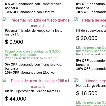
5% OFF
abonando con Transferencia
5% OFF
abonando c
bancaria
bancaria
10% OFF
abonando con Efectivo
10% OFF
abonando 
Pedernal Iniciador de Fuego con Silbato
Kit de Supervivenc
marca FC
$
20.000
$
9.900
Mismo precio en 3 
miércoles y sábado
Mismo precio en 3 cuotas de
$
3.300
miércoles y sábados
Precio sin impuestos n
Precio sin impuestos nacionales:
$
7.821
5% OFF
abonando c
5% OFF
abonando con Transferencia
bancaria
bancaria
10% OFF
abonando 
10% OFF
abonando con Efectivo
Honda Largo Alcanc
Kit de Supervivencia Grande marca FC
$
16.500
$
44.000
Mismo precio en 3 
miércoles y sábado