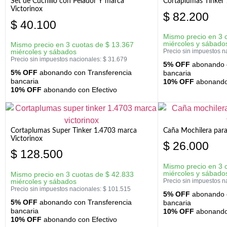
Set de Cuchillo con Pelador Y marca
Cortaplumas Tinker 
Victorinox
$
82.200
$
40.100
Mismo precio en 3 
miércoles y sábado
Mismo precio en 3 cuotas de
$
13.367
miércoles y sábados
Precio sin impuestos n
Precio sin impuestos nacionales:
$
31.679
5% OFF
abonando c
5% OFF
abonando con Transferencia
bancaria
bancaria
10% OFF
abonando 
10% OFF
abonando con Efectivo
Cortaplumas Super Tinker 1.4703 marca
Caña Mochilera para
Victorinox
$
26.000
$
128.500
Mismo precio en 3 
miércoles y sábado
Mismo precio en 3 cuotas de
$
42.833
miércoles y sábados
Precio sin impuestos n
Precio sin impuestos nacionales:
$
101.515
5% OFF
abonando c
5% OFF
abonando con Transferencia
bancaria
bancaria
10% OFF
abonando 
10% OFF
abonando con Efectivo