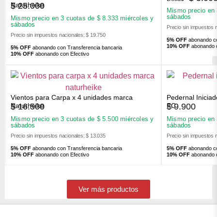
$
25.000
Naturheike
Mismo precio en
sábados
Mismo precio en 3 cuotas de
$
8.333
miércoles y
sábados
Precio sin impuestos 
Precio sin impuestos nacionales: $ 19.750
5% OFF
abonando co
10% OFF
abonando c
5% OFF
abonando con Transferencia bancaria
10% OFF
abonando con Efectivo
Vientos para Carpa x 4 unidades marca
Pedernal Inicia
$
16.500
$
9.900
Naturheike
FC
Mismo precio en 3 cuotas de
$
5.500
miércoles y
Mismo precio en
sábados
sábados
Precio sin impuestos nacionales: $ 13.035
Precio sin impuestos 
5% OFF
abonando con Transferencia bancaria
5% OFF
abonando co
10% OFF
abonando con Efectivo
10% OFF
abonando c
Ver más productos