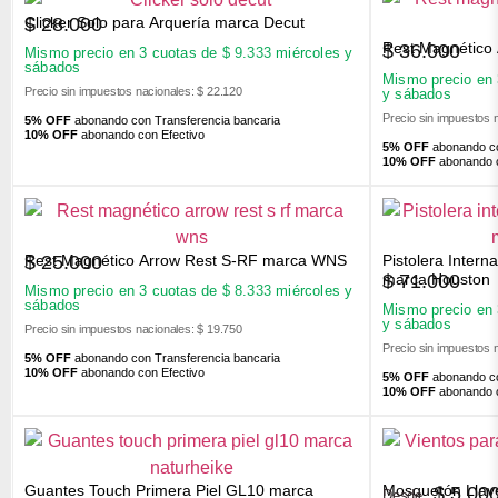
Clicker Solo para Arquería marca Decut
$
28.000
Rest Magnético
$
36.000
Mismo precio en 3 cuotas de
$
9.333
miércoles y
sábados
Mismo precio en
Precio sin impuestos nacionales: $ 22.120
y sábados
Precio sin impuestos 
5% OFF
abonando con Transferencia bancaria
10% OFF
abonando con Efectivo
5% OFF
abonando co
10% OFF
abonando c
Rest Magnético Arrow Rest S-RF marca WNS
Pistolera Inter
$
25.000
$
71.000
marca Houston
Mismo precio en 3 cuotas de
$
8.333
miércoles y
sábados
Mismo precio en
y sábados
Precio sin impuestos nacionales: $ 19.750
Precio sin impuestos 
5% OFF
abonando con Transferencia bancaria
10% OFF
abonando con Efectivo
5% OFF
abonando co
10% OFF
abonando c
Guantes Touch Primera Piel GL10 marca
Mosquetón Llav
$
5.00
Desde