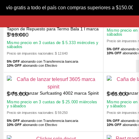
FILTROS
nvío gratis a todo el país con compras superiores a $150.00
Nocking Point 
$
1.100
Tapon de Repuesto para Termo Bala 1 l marca
Mismo precio en
$
16.000
Thermos
sábados
Precio sin impuestos 
Mismo precio en 3 cuotas de
$
5.333
miércoles y
sábados
5% OFF
abonando co
10% OFF
abonando c
Precio sin impuestos nacionales: $ 12.640
5% OFF
abonando con Transferencia bancaria
10% OFF
abonando con Efectivo
Caña de Lanzar Surfcasting 4002 marca Spinit
Caña de Lanzar 
$
75.000
$
65.000
Mismo precio en 3 cuotas de
$
25.000
miércoles
Mismo precio en
y sábados
y sábados
Precio sin impuestos nacionales: $ 59.250
Precio sin impuestos 
5% OFF
abonando con Transferencia bancaria
5% OFF
abonando co
10% OFF
abonando con Efectivo
10% OFF
abonando c