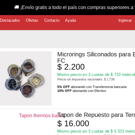
ratis a todo el país con compras superiores a $150.000! ❯❯❯
Destacados
Ofertas
Contacto
Ayuda
Ingresar
Microrings Siliconados para
FC
$
2.200
Mismo precio en 3 cuotas de
$
733
miércol
Precio sin impuestos nacionales: $ 1.738
5% OFF
abonando con Transferencia bancaria
10% OFF
abonando con Efectivo
Tapon de Repuesto para Ter
$
16.000
Mismo precio en 3 cuotas de
$
5.333
miérc