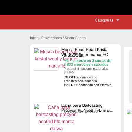
🚚 ¡Envío g
Categorías
Inicio
/ Proveedores / Storm Control
Mosca Bead Head Kristal
$
2.500
Woolly Bugger marca FC
Mismo precio en 3 cuotas de
$
833
miércoles y sábados
Precio sin impuestos nacionales:
$ 1.975
5% OFF
abonando con
Transferencia bancaria
10% OFF
abonando con Efectivo
Caña para Baitcasting
Procyon PCN661HFB marca
Consultar precio
Daiwa