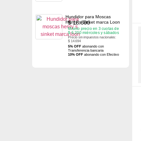
Hundidor para Moscas
$
18.600
Henry´s Sinket marca Loon
Mismo precio en 3 cuotas de
$
6.200
miércoles y sábados
Precio sin impuestos nacionales:
$ 14.694
5% OFF
abonando con
Transferencia bancaria
10% OFF
abonando con Efectivo