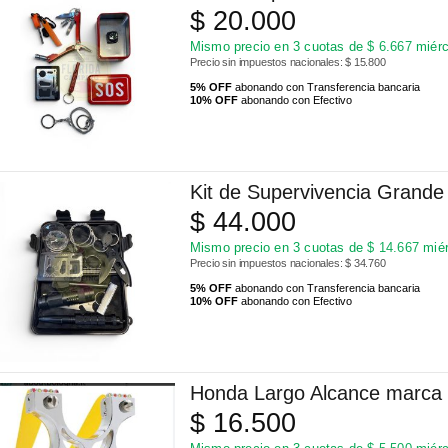
$
20.000
Mismo precio en 3 cuotas de
$
6.667
miérc
Precio sin impuestos nacionales: $ 15.800
5% OFF
abonando con Transferencia bancaria
10% OFF
abonando con Efectivo
Kit de Supervivencia Grand
$
44.000
Mismo precio en 3 cuotas de
$
14.667
miér
Precio sin impuestos nacionales: $ 34.760
5% OFF
abonando con Transferencia bancaria
10% OFF
abonando con Efectivo
Honda Largo Alcance marca
$
16.500