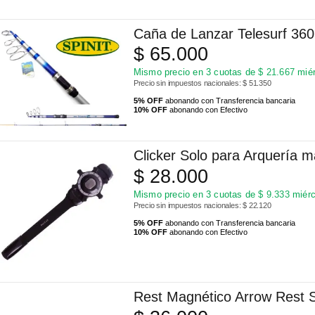
Caña de Lanzar Telesurf 360
$
65.000
Mismo precio en 3 cuotas de
$
21.667
miér
Precio sin impuestos nacionales: $ 51.350
5% OFF
abonando con Transferencia bancaria
10% OFF
abonando con Efectivo
Clicker Solo para Arquería 
$
28.000
Mismo precio en 3 cuotas de
$
9.333
miérc
Precio sin impuestos nacionales: $ 22.120
5% OFF
abonando con Transferencia bancaria
10% OFF
abonando con Efectivo
Rest Magnético Arrow Rest