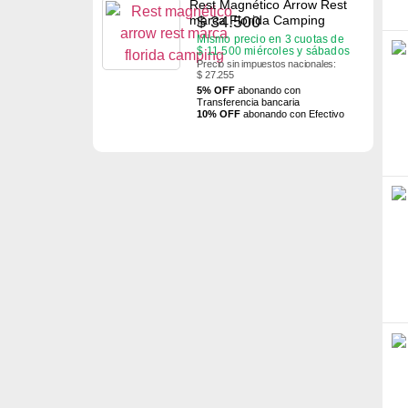
Rest Magnético Arrow Rest
$
34.500
marca Florida Camping
Mismo precio en 3 cuotas de
$
11.500
miércoles y sábados
Precio sin impuestos nacionales:
$ 27.255
5% OFF
abonando con
Transferencia bancaria
10% OFF
abonando con Efectivo