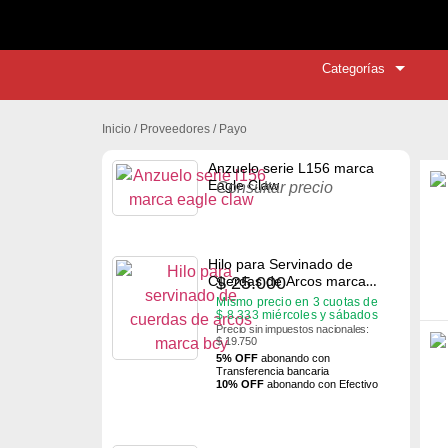
🚚 ¡Env
Categorías
Inicio
/ Proveedores / Payo
Anzuelo serie L156 marca
Eagle Claw
Consultar precio
Hilo para Servinado de
$
25.000
Cuerdas de Arcos marca
BCY
Mismo precio en 3 cuotas de
$
8.333
miércoles y sábados
Precio sin impuestos nacionales:
$ 19.750
5% OFF
abonando con
Transferencia bancaria
10% OFF
abonando con Efectivo