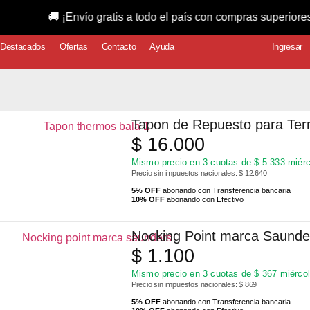
ío gratis a todo el país con compras superiores a $150.000!
Destacados
Ofertas
Contacto
Ayuda
Ingresar
Tapon de Repuesto para Ter
$
16.000
Mismo precio en 3 cuotas de
$
5.333
miérc
Precio sin impuestos nacionales: $ 12.640
5% OFF
abonando con Transferencia bancaria
10% OFF
abonando con Efectivo
Nocking Point marca Saunde
$
1.100
Mismo precio en 3 cuotas de
$
367
miércol
Precio sin impuestos nacionales: $ 869
5% OFF
abonando con Transferencia bancaria