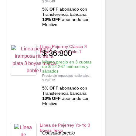
$
34.049
5% OFF
abonando con
Transferencia bancaria
10% OFF
abonando con
Efectivo
Línea Pejerrey Clásica 3
$
36.800
Boyas marca Doble-T
Mismo precio en 3 cuotas
de
$
12.267
miércoles y
sábados
Precio sin impuestos nacionales:
$
29.072
5% OFF
abonando con
Transferencia bancaria
10% OFF
abonando con
Efectivo
Línea de Pejerrey Yo-Yo 3
Boyas Telgo
Consultar precio