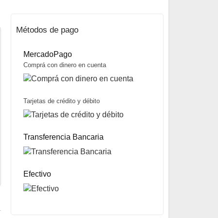
Métodos de pago
MercadoPago
Comprá con dinero en cuenta
Tarjetas de crédito y débito
Línea Pejerrey Clásica 3 Boyas marca Doble-T
$
36.800
Transferencia Bancaria
Mismo precio en 3 cuotas de
$
12.267
miércoles y sábados
Precio sin impuestos nacionales:
$
29.072
5% OFF
abonando con Transferencia bancaria
10% OFF
abonando con Efectivo
Efectivo