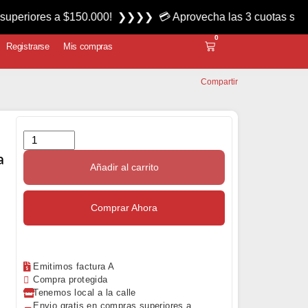
es a $150.000! ❯❯❯❯ 💳 Aprovecha las 3 cuotas sin interés m
0
Registrarse
Mis compras
Compartir
a
Añadir al carrito
Comprar Ahora
Emitimos factura A
Compra protegida
Tenemos local a la calle
Envio gratis en compras superiores a