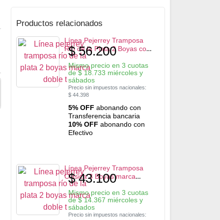
Productos relacionados
Línea Pejerrey Tramposa
$
56.200
Río de la Plata 2 Boyas con
Bigotera marca Doble-T
Mismo precio en 3 cuotas
de
$
18.733
miércoles y
sábados
Precio sin impuestos nacionales:
$
44.398
5% OFF
abonando con
Transferencia bancaria
10% OFF
abonando con
Efectivo
Línea Pejerrey Tramposa
$
43.100
Clasica 3 Boyas marca
Doble-T
Mismo precio en 3 cuotas
de
$
14.367
miércoles y
sábados
Precio sin impuestos nacionales: