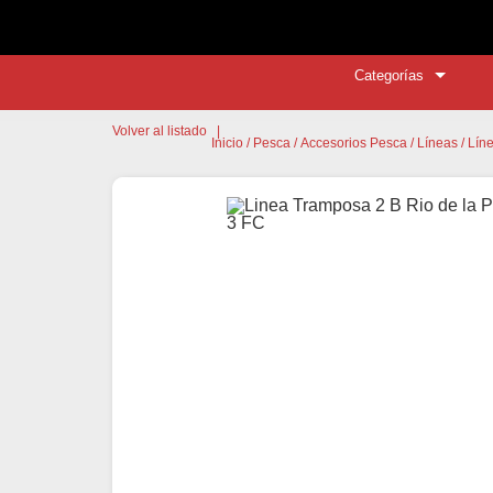
Categorías
Volver al listado
|
Inicio
/
Pesca
/
Accesorios Pesca
/
Líneas
/ Lín