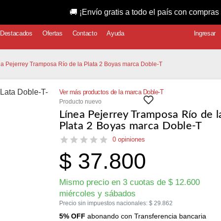
🚚 ¡Envío gratis a todo el país con compras superior
Destacados
Ofertas
Contacto
Ayuda
Ingresar
ea Pejerrey Tramposa Río de la Plata 2 Boyas marca Doble-T
Ver más productos de la marca Doble-T
Producto nuevo
Línea Pejerrey Tramposa Río de l
Plata 2 Boyas marca Doble-T
0 opiniones
$
37.800
Mismo precio en 3 cuotas de
$
12.600
miércoles y sábados
Precio sin impuestos nacionales:
$
29.862
5% OFF
abonando con Transferencia bancaria