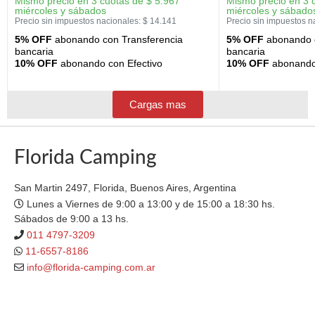
Mismo precio en 3 cuotas de
$
5.967
Mismo precio en 3 
miércoles y sábados
miércoles y sábado
Precio sin impuestos nacionales:
$
14.141
Precio sin impuestos n
5% OFF
abonando con Transferencia
5% OFF
abonando c
bancaria
bancaria
10% OFF
abonando con Efectivo
10% OFF
abonando 
Cargas mas
Florida Camping
San Martin 2497, Florida, Buenos Aires, Argentina
Lunes a Viernes de 9:00 a 13:00 y de 15:00 a 18:30 hs.
Sábados de 9:00 a 13 hs.
011 4797-3209
11-6557-8186
info@florida-camping.com.ar