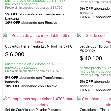
Mismo precio en 3 cuotas de
$
14.667
Precio sin impuestos n
miércoles y sábados
Precio sin impuestos nacionales:
$
34.760
5% OFF
abonando c
bancaria
5% OFF
abonando con Transferencia
10% OFF
abonando 
bancaria
10% OFF
abonando con Efectivo
Cubiertos Herramienta Eat N Tool marca FC
Set de Cuchillo con 
Victorinox
$
6.000
$
40.100
Mismo precio en 3 cuotas de
$
2.000
miércoles y sábados
Mismo precio en 3 
Precio sin impuestos nacionales:
$
4.740
miércoles y sábado
Precio sin impuestos n
5% OFF
abonando con Transferencia
5% OFF
abonando c
bancaria
bancaria
10% OFF
abonando con Efectivo
10% OFF
abonando 
Set de Cuchillo con Pelador Y marca
Cortaplumas Tinker 