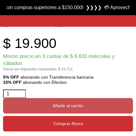
Producto nuevo
con compras superiores a $150.000! ❯❯❯❯ 💳 Aprovecha las 3 
Señuelo Chatterbait marca Zman
$
19.900
Mismo precio en 3 cuotas de
$
6.633
miércoles y
sábados
Precio sin impuestos nacionales:
$
15.721
5% OFF
abonando con Transferencia bancaria
10% OFF
abonando con Efectivo
Añadir al carrito
Comprar Ahora