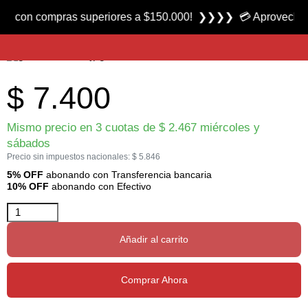
Producto nuevo
n compras superiores a $150.000! ❯❯❯❯ 💳 Aprovecha las 3 cu
Señuelo Lure Soft marca Gozio
$
7.400
Mismo precio en 3 cuotas de
$
2.467
miércoles y
sábados
Precio sin impuestos nacionales:
$
5.846
5% OFF
abonando con Transferencia bancaria
10% OFF
abonando con Efectivo
Añadir al carrito
Comprar Ahora