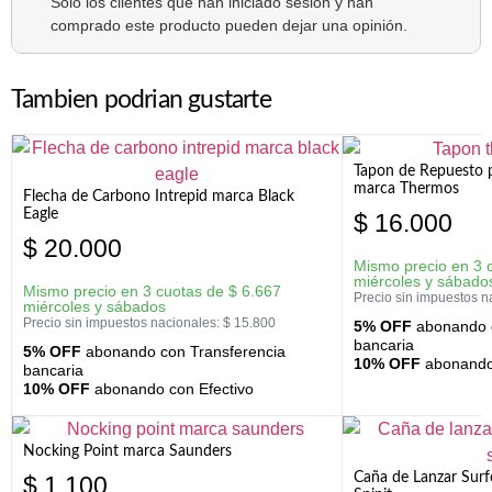
Solo los clientes que han iniciado sesión y han
comprado este producto pueden dejar una opinión.
Tambien podrian gustarte
Tapon de Repuesto p
marca Thermos
Flecha de Carbono Intrepid marca Black
Eagle
$
16.000
$
20.000
Mismo precio en 3 
miércoles y sábado
Mismo precio en 3 cuotas de
$
6.667
Precio sin impuestos n
miércoles y sábados
Precio sin impuestos nacionales:
$
15.800
5% OFF
abonando c
bancaria
5% OFF
abonando con Transferencia
10% OFF
abonando 
bancaria
10% OFF
abonando con Efectivo
Nocking Point marca Saunders
Caña de Lanzar Sur
$
1.100