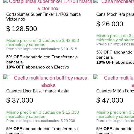
Cortaplumas Super Tinker 1.4703 marca
Caña Mochilera para
Victorinox
$
26.000
$
128.500
Mismo precio en 3 
miércoles y sábado
Mismo precio en 3 cuotas de
$
42.833
miércoles y sábados
Precio sin impuestos n
Precio sin impuestos nacionales:
$
101.515
5% OFF
abonando c
5% OFF
abonando con Transferencia
bancaria
bancaria
10% OFF
abonando 
10% OFF
abonando con Efectivo
Guantes Liner Blazer marca Alaska
Guantes Mitón Fores
$
37.000
$
47.000
Mismo precio en 3 cuotas de
$
12.333
Mismo precio en 3 
miércoles y sábados
miércoles y sábado
Precio sin impuestos nacionales:
$
29.230
Precio sin impuestos n
5% OFF
abonando con Transferencia
5% OFF
abonando c
bancaria
bancaria