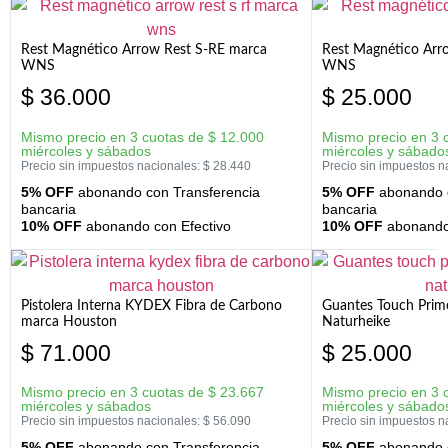
Rest Magnético Arrow Rest S-RE marca
Rest Magnético Arr
WNS
WNS
$
36.000
$
25.000
Mismo precio en 3 cuotas de
$
12.000
Mismo precio en 3 
miércoles y sábados
miércoles y sábado
Precio sin impuestos nacionales:
$
28.440
Precio sin impuestos n
5% OFF
abonando con Transferencia
5% OFF
abonando c
bancaria
bancaria
10% OFF
abonando con Efectivo
10% OFF
abonando 
Pistolera Interna KYDEX Fibra de Carbono
Guantes Touch Prim
marca Houston
Naturheike
$
71.000
$
25.000
Mismo precio en 3 cuotas de
$
23.667
Mismo precio en 3 
miércoles y sábados
miércoles y sábado
Precio sin impuestos nacionales:
$
56.090
Precio sin impuestos n
5% OFF
abonando con Transferencia
5% OFF
abonando c