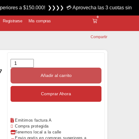
 $150.000! ❯❯❯❯ 💳 Aprovecha las 3 cuotas sin interés miérc
0
Registrarse
Mis compras
Compartir
7
Añadir al carrito
Comprar Ahora
Emitimos factura A
Compra protegida
Tenemos local a la calle
Envio gratis en compras superiores a