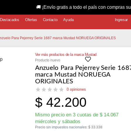
🚚 ¡Envío gratis a todo el país con compras superiores a
Destacados
Ofertas
Contacto
Ayuda
Ingresar
Anzuelo Para Pejerrey Serie 1687 marca Mustad NORUEGA ORIGINALES
Ver más productos de la marca Mustad
Producto nuevo
Anzuelo Para Pejerrey Serie 168
marca Mustad NORUEGA
ORIGINALES
0 opiniones
$
42.200
Mismo precio en 3 cuotas de
$
14.067
miércoles y sábados
Precio sin impuestos nacionales:
$
33.338