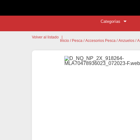
Categorías
Volver al listado
|
Inicio
/
Pesca
/
Accesorios Pesca
/
Anzuelos
/ 