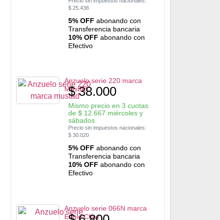
Precio sin impuestos nacionales:
$
25.438
5% OFF
abonando con
Transferencia bancaria
10% OFF
abonando con
Efectivo
Anzuelo serie 220 marca
$
38.000
Mustad
Mismo precio en 3 cuotas
de
$
12.667
miércoles y
sábados
Precio sin impuestos nacionales:
$
30.020
5% OFF
abonando con
Transferencia bancaria
10% OFF
abonando con
Efectivo
Anzuelo serie 066N marca
$
6.800
Eagle Claw