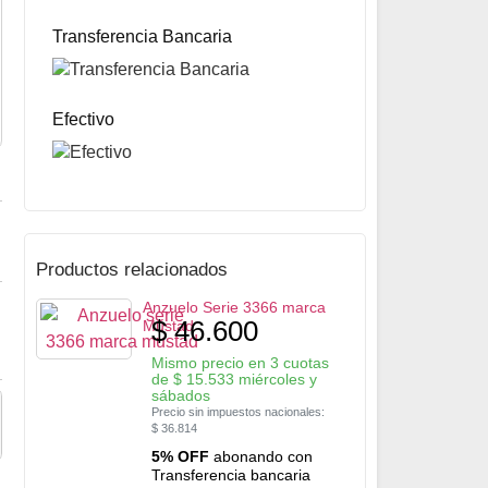
Anzuelo Serie 510H marca Mustad
$
38.300
Transferencia Bancaria
Mismo precio en 3 cuotas de
$
12.767
miércoles y sábados
Precio sin impuestos nacionales:
$
30.257
5% OFF
abonando con Transferencia bancaria
10% OFF
abonando con Efectivo
Efectivo
Productos relacionados
Anzuelo Serie 3366 marca
$
46.600
Mustad
Mismo precio en 3 cuotas
de
$
15.533
miércoles y
sábados
Precio sin impuestos nacionales:
$
36.814
5% OFF
abonando con
Transferencia bancaria