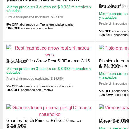
Rest Magnético
$
36.000
Mismo precio en 3 cuotas de
$
9.333
miércoles y
sábados
Mismo precio en
Precio sin impuestos nacionales: $ 22.120
y sábados
Precio sin impuestos 
5% OFF
abonando con Transferencia bancaria
10% OFF
abonando con Efectivo
5% OFF
abonando co
10% OFF
abonando c
Rest Magnético Arrow Rest S-RF marca WNS
Pistolera Inter
$
25.000
$
71.000
marca Houston
Mismo precio en 3 cuotas de
$
8.333
miércoles y
sábados
Mismo precio en
y sábados
Precio sin impuestos nacionales: $ 19.750
Precio sin impuestos 
5% OFF
abonando con Transferencia bancaria
10% OFF
abonando con Efectivo
5% OFF
abonando co
10% OFF
abonando c
Guantes Touch Primera Piel GL10 marca
Mosquetón Llav
$
5.00
Desde
$
25.000
Naturheike
Mismo precio en