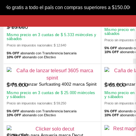
FILTROS
vío gratis a todo el país con compras superiores a $150.00
Tapon de Repuesto para Termo Bala 1 l marca
Nocking Point 
$
1.100
$
16.000
Thermos
Mismo precio en
sábados
Mismo precio en 3 cuotas de
$
5.333
miércoles y
sábados
Precio sin impuestos 
Precio sin impuestos nacionales: $ 12.640
5% OFF
abonando co
10% OFF
abonando c
5% OFF
abonando con Transferencia bancaria
10% OFF
abonando con Efectivo
Caña de Lanzar Surfcasting 4002 marca Spinit
Caña de Lanzar 
$
75.000
$
65.000
Mismo precio en 3 cuotas de
$
25.000
miércoles
Mismo precio en
y sábados
y sábados
Precio sin impuestos nacionales: $ 59.250
Precio sin impuestos 
5% OFF
abonando con Transferencia bancaria
5% OFF
abonando co
10% OFF
abonando con Efectivo
10% OFF
abonando c
Clicker Solo para Arquería marca Decut
$
28.000