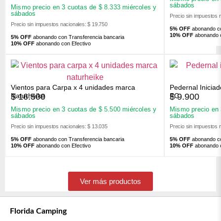
sábados
Mismo precio en 3 cuotas de
$
8.333
miércoles y
sábados
Precio sin impuestos 
Precio sin impuestos nacionales: $ 19.750
5% OFF
abonando co
10% OFF
abonando c
5% OFF
abonando con Transferencia bancaria
10% OFF
abonando con Efectivo
Vientos para Carpa x 4 unidades marca
Pedernal Inicia
$
16.500
$
9.900
Naturheike
FC
Mismo precio en 3 cuotas de
$
5.500
miércoles y
Mismo precio en
sábados
sábados
Precio sin impuestos nacionales: $ 13.035
Precio sin impuestos 
5% OFF
abonando con Transferencia bancaria
5% OFF
abonando co
10% OFF
abonando con Efectivo
10% OFF
abonando c
Ver más productos
Florida Camping