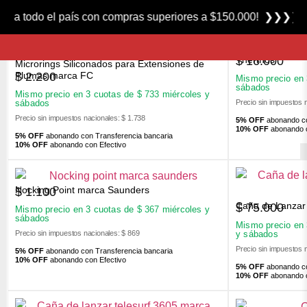
FILTROS
is a todo el país con compras superiores a $150.000! ❯❯❯❯ 
Tapon de Repues
$
16.000
Thermos
Microrings Siliconados para Extensiones de
$
2.200
Plumas marca FC
Mismo precio en
sábados
Mismo precio en 3 cuotas de
$
733
miércoles y
Precio sin impuestos 
sábados
Precio sin impuestos nacionales: $ 1.738
5% OFF
abonando co
10% OFF
abonando c
5% OFF
abonando con Transferencia bancaria
10% OFF
abonando con Efectivo
Nocking Point marca Saunders
$
1.100
Caña de Lanzar 
$
75.000
Mismo precio en 3 cuotas de
$
367
miércoles y
sábados
Mismo precio en
Precio sin impuestos nacionales: $ 869
y sábados
Precio sin impuestos 
5% OFF
abonando con Transferencia bancaria
10% OFF
abonando con Efectivo
5% OFF
abonando co
10% OFF
abonando c