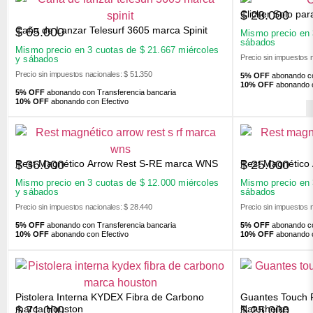
Clicker Solo pa
$
28.000
Caña de Lanzar Telesurf 3605 marca Spinit
$
65.000
Mismo precio en
sábados
Mismo precio en 3 cuotas de
$
21.667
miércoles
Precio sin impuestos 
y sábados
Precio sin impuestos nacionales: $ 51.350
5% OFF
abonando co
10% OFF
abonando c
5% OFF
abonando con Transferencia bancaria
10% OFF
abonando con Efectivo
Rest Magnético Arrow Rest S-RE marca WNS
Rest Magnético
$
36.000
$
25.000
Mismo precio en 3 cuotas de
$
12.000
miércoles
Mismo precio en
y sábados
sábados
Precio sin impuestos nacionales: $ 28.440
Precio sin impuestos 
5% OFF
abonando con Transferencia bancaria
5% OFF
abonando co
10% OFF
abonando con Efectivo
10% OFF
abonando c
Pistolera Interna KYDEX Fibra de Carbono
Guantes Touch 
$
71.000
$
25.000
marca Houston
Naturheike