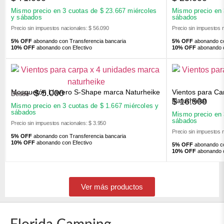
Mismo precio en 3 cuotas de
$
23.667
miércoles
Mismo precio en
y sábados
sábados
Precio sin impuestos nacionales: $ 56.090
Precio sin impuestos 
5% OFF
abonando con Transferencia bancaria
5% OFF
abonando co
10% OFF
abonando con Efectivo
10% OFF
abonando c
Mosquetón Llavero S-Shape marca Naturheike
Vientos para Ca
$
5.000
Desde
$
16.500
Naturheike
Mismo precio en 3 cuotas de
$
1.667
miércoles y
sábados
Mismo precio en
sábados
Precio sin impuestos nacionales: $ 3.950
Precio sin impuestos 
5% OFF
abonando con Transferencia bancaria
10% OFF
abonando con Efectivo
5% OFF
abonando co
10% OFF
abonando c
Ver más productos