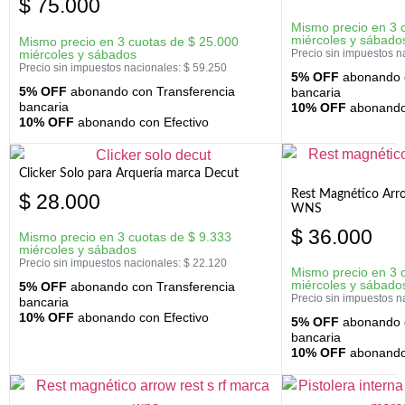
$
75.000
Mismo precio en 3 
miércoles y sábado
Mismo precio en 3 cuotas de
$
25.000
miércoles y sábados
Precio sin impuestos n
Precio sin impuestos nacionales:
$
59.250
5% OFF
abonando c
5% OFF
abonando con Transferencia
bancaria
bancaria
10% OFF
abonando 
10% OFF
abonando con Efectivo
Clicker Solo para Arquería marca Decut
Rest Magnético Arr
$
28.000
WNS
$
36.000
Mismo precio en 3 cuotas de
$
9.333
miércoles y sábados
Precio sin impuestos nacionales:
$
22.120
Mismo precio en 3 
miércoles y sábado
5% OFF
abonando con Transferencia
Precio sin impuestos n
bancaria
10% OFF
abonando con Efectivo
5% OFF
abonando c
bancaria
10% OFF
abonando 