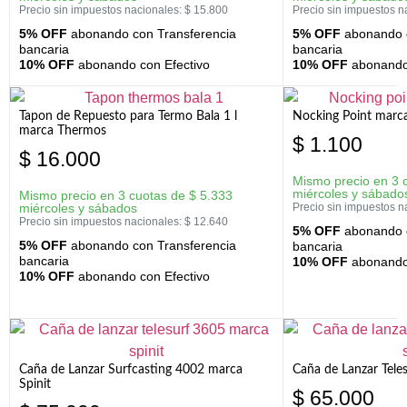
Precio sin impuestos nacionales:
$
15.800
Precio sin impuestos n
5% OFF
abonando con Transferencia
5% OFF
abonando c
bancaria
bancaria
10% OFF
abonando con Efectivo
10% OFF
abonando 
Tapon de Repuesto para Termo Bala 1 l
Nocking Point marc
marca Thermos
$
1.100
$
16.000
Mismo precio en 3 
miércoles y sábado
Mismo precio en 3 cuotas de
$
5.333
miércoles y sábados
Precio sin impuestos n
Precio sin impuestos nacionales:
$
12.640
5% OFF
abonando c
5% OFF
abonando con Transferencia
bancaria
bancaria
10% OFF
abonando 
10% OFF
abonando con Efectivo
Caña de Lanzar Surfcasting 4002 marca
Caña de Lanzar Tele
Spinit
$
65.000