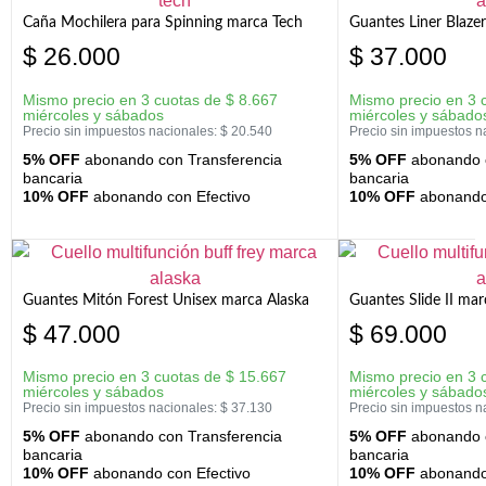
Caña Mochilera para Spinning marca Tech
Guantes Liner Blaze
$
26.000
$
37.000
Mismo precio en 3 cuotas de
$
8.667
Mismo precio en 3 
miércoles y sábados
miércoles y sábado
Precio sin impuestos nacionales:
$
20.540
Precio sin impuestos n
5% OFF
abonando con Transferencia
5% OFF
abonando c
bancaria
bancaria
10% OFF
abonando con Efectivo
10% OFF
abonando 
Guantes Mitón Forest Unisex marca Alaska
Guantes Slide II mar
$
47.000
$
69.000
Mismo precio en 3 cuotas de
$
15.667
Mismo precio en 3 
miércoles y sábados
miércoles y sábado
Precio sin impuestos nacionales:
$
37.130
Precio sin impuestos n
5% OFF
abonando con Transferencia
5% OFF
abonando c
bancaria
bancaria
10% OFF
abonando con Efectivo
10% OFF
abonando 