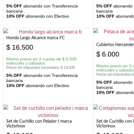
5% OFF
abonando con Transferencia
5% OFF
abonando c
bancaria
bancaria
10% OFF
abonando con Efectivo
10% OFF
abonando 
Honda Largo Alcance marca FC
Cubiertos Herramien
$
16.500
$
6.000
Mismo precio en 3 cuotas de
$
5.500
miércoles y sábados
Mismo precio en 3 
Precio sin impuestos nacionales:
$
13.035
miércoles y sábado
Precio sin impuestos n
5% OFF
abonando con Transferencia
bancaria
5% OFF
abonando c
10% OFF
abonando con Efectivo
bancaria
10% OFF
abonando 
Set de Cuchillo con Pelador I marca
Set de Cuchillo con
Victorinox
Victorinox