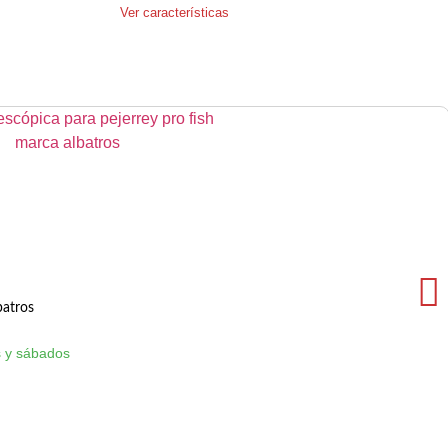
Ver características
batros
 y sábados