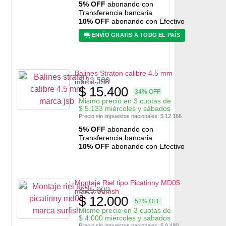
5% OFF
abonando con
Transferencia bancaria
10% OFF
abonando con Efectivo
ENVÍO GRATIS A TODO EL PAÍS
Balines Straton calibre 4.5 mm
$
23.500
marca JSB
$
15.400
34% OFF
Mismo precio en 3 cuotas de
$
5.133
miércoles y sábados
Precio sin impuestos nacionales:
$
12.166
5% OFF
abonando con
Transferencia bancaria
10% OFF
abonando con Efectivo
Montaje Riel tipo Picatinny MD05
$
25.000
marca Surfish
$
12.000
52% OFF
Mismo precio en 3 cuotas de
$
4.000
miércoles y sábados
Precio sin impuestos nacionales:
$
9.480