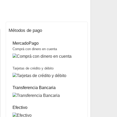
Métodos de pago
MercadoPago
Comprá con dinero en cuenta
Tarjetas de crédito y débito
Reel Phanter 30 marca Spinit
$
43.300
Transferencia Bancaria
Mismo precio en 3 cuotas de
$
14.433
miércoles y sábados
Precio sin impuestos nacionales:
$
34.207
5% OFF
abonando con Transferencia bancaria
10% OFF
abonando con Efectivo
Efectivo