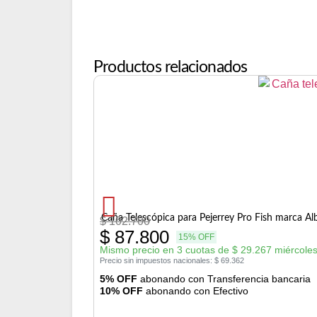
Productos relacionados
Caña Telescópica para Pejerrey Pro Fish marca Al
$
102.700
$
87.800
15% OFF
Mismo precio en 3 cuotas de
$
29.267
miércoles
Precio sin impuestos nacionales:
$
69.362
5% OFF
abonando con Transferencia bancaria
10% OFF
abonando con Efectivo