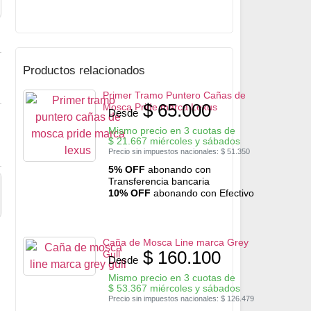
Productos relacionados
Primer Tramo Puntero Cañas de
$
65.000
Mosca Pride marca Lexus
Desde
Mismo precio en 3 cuotas de
$
21.667
miércoles y sábados
Precio sin impuestos nacionales:
$
51.350
5% OFF
abonando con
Transferencia bancaria
10% OFF
abonando con Efectivo
Caña de Mosca Line marca Grey
$
160.100
Gull
Desde
Mismo precio en 3 cuotas de
$
53.367
miércoles y sábados
Precio sin impuestos nacionales:
$
126.479