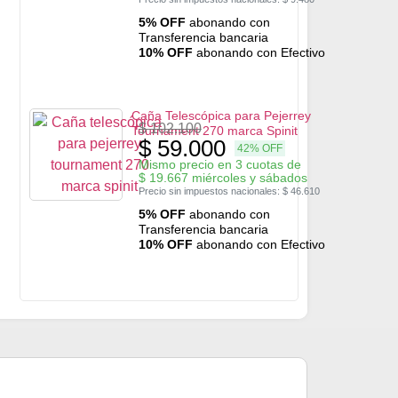
5% OFF
abonando con
Transferencia bancaria
10% OFF
abonando con Efectivo
Caña Telescópica para Pejerrey
$
102.100
Tournament 270 marca Spinit
$
59.000
42% OFF
Mismo precio en 3 cuotas de
$
19.667
miércoles y sábados
Precio sin impuestos nacionales:
$
46.610
5% OFF
abonando con
Transferencia bancaria
10% OFF
abonando con Efectivo