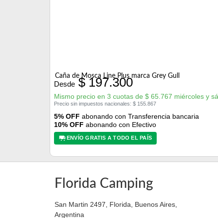
Caña de Mosca Line Plus marca Grey Gull
$
197.300
Desde
Mismo precio en 3 cuotas de
$
65.767
miércoles y s
Precio sin impuestos nacionales:
$
155.867
5% OFF
abonando con Transferencia bancaria
10% OFF
abonando con Efectivo
ENVÍO GRATIS A TODO EL PAÍS
Florida Camping
San Martin 2497, Florida, Buenos Aires,
Argentina