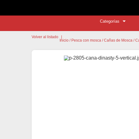
Categorías
Volver al listado
|
Inicio
/
Pesca con mosca
/
Cañas de Mosca
/ C