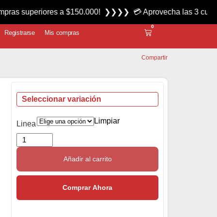
superiores a $150.000! ❯❯❯❯ 💳 Aprovecha las 3 cuotas sin 
0
Registrarse
Mis compras
Compartir
Seleccionar variación
Limpiar
Linea
Añadir al carrito
Comprar Ahora