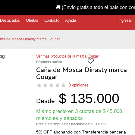
🚚 ¡Envío gratis a todo el país con compras 
Destacados
Ofertas
Contacto
Ayuda
Ingresar
aña de Mosca Dinasty marca Cougar
Ver más productos de la marca Cougar
Producto nuevo
Caña de Mosca Dinasty marca
Cougar
0 opiniones
$
135.000
Desde
Mismo precio en 3 cuotas de
$
45.000
miércoles y sábados
Precio sin impuestos nacionales:
$
106.650
5% OFF
abonando con Transferencia bancaria