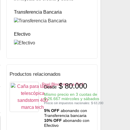
Reel Phanter 30 marca Spinit
$
43.300
Transferencia Bancaria
Mismo precio en 3 cuotas de
$
14.433
miércoles y sábados
Precio sin impuestos nacionales:
$
34.207
5% OFF
abonando con Transferencia bancaria
10% OFF
abonando con Efectivo
Efectivo
Productos relacionados
$
80.000
Reel Blood marca Tech
Desde
Mismo precio en 3 cuotas de
$
26.667
miércoles y sábados
Precio sin impuestos nacionales:
$
63.200
5% OFF
abonando con
Transferencia bancaria
10% OFF
abonando con
Efectivo