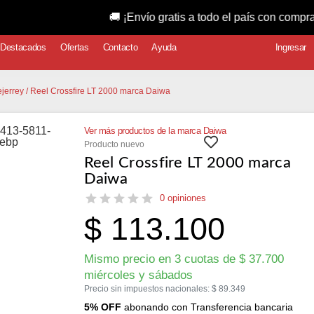
🚚 ¡Envío gratis a todo el país con compras superio
Destacados
Ofertas
Contacto
Ayuda
Ingresar
ejerrey
/ Reel Crossfire LT 2000 marca Daiwa
Ver más productos de la marca Daiwa
Producto nuevo
Reel Crossfire LT 2000 marca
Daiwa
0 opiniones
$
113.100
Mismo precio en 3 cuotas de
$
37.700
miércoles y sábados
Precio sin impuestos nacionales:
$
89.349
5% OFF
abonando con Transferencia bancaria