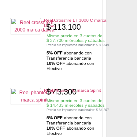
Reel Crossfire LT 3000 C marca
$
113.100
Daiwa
Mismo precio en 3 cuotas de
$
37.700
miércoles y sábados
Precio sin impuestos nacionales:
$
89.349
5% OFF
abonando con
Transferencia bancaria
10% OFF
abonando con
Efectivo
$
43.300
Reel Phanter 20 marca Spinit
Mismo precio en 3 cuotas de
$
14.433
miércoles y sábados
Precio sin impuestos nacionales:
$
34.207
5% OFF
abonando con
Transferencia bancaria
10% OFF
abonando con
Efectivo