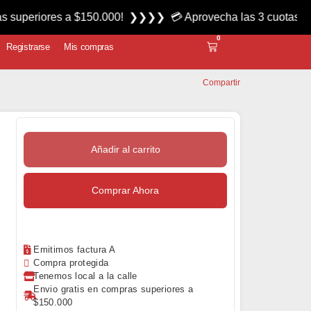
res a $150.000! ❯❯❯❯ 💳 Aprovecha las 3 cuotas sin interés 
0
Registrarse
Mis compras
Compartir
Añadir al carrito
Comprar Ahora
Emitimos factura A
Compra protegida
Tenemos local a la calle
Envio gratis en compras superiores a
$150.000