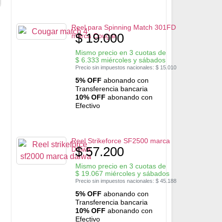
Reel para Spinning Match 301FD
$
19.000
marca Cougar
Mismo precio en 3 cuotas de
$
6.333
miércoles y sábados
Precio sin impuestos nacionales:
$
15.010
5% OFF
abonando con
Transferencia bancaria
10% OFF
abonando con
Efectivo
Reel Strikeforce SF2500 marca
$
57.200
Daiwa
Mismo precio en 3 cuotas de
$
19.067
miércoles y sábados
Precio sin impuestos nacionales:
$
45.188
5% OFF
abonando con
Transferencia bancaria
10% OFF
abonando con
Efectivo