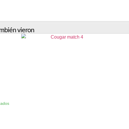
mbién vieron
bados