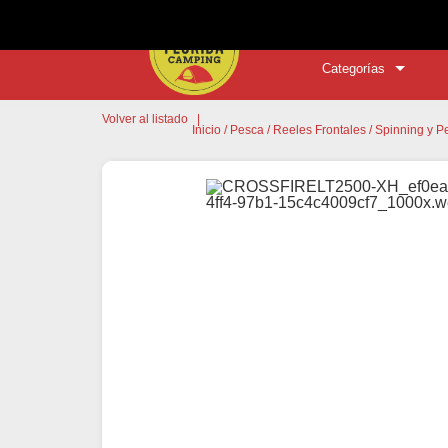
Categorías
Volver al listado
|
Inicio
/
Pesca
/
Reeles Frontales
/
Spinning y P