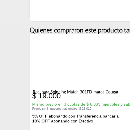
Quienes compraron este producto ta
Reel para Spinning Match 301FD marca Cougar
$
19.000
Mismo precio en 3 cuotas de
$
6.333
miércoles y sá
Precio sin impuestos nacionales:
$
15.010
5% OFF
abonando con Transferencia bancaria
10% OFF
abonando con Efectivo