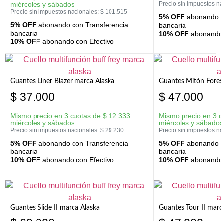
miércoles y sábados
Precio sin impuestos n
Precio sin impuestos nacionales:
$
101.515
5% OFF
abonando c
5% OFF
abonando con Transferencia
bancaria
bancaria
10% OFF
abonando 
10% OFF
abonando con Efectivo
Guantes Liner Blazer marca Alaska
Guantes Mitón Fores
$
37.000
$
47.000
Mismo precio en 3 cuotas de
$
12.333
Mismo precio en 3 
miércoles y sábados
miércoles y sábado
Precio sin impuestos nacionales:
$
29.230
Precio sin impuestos n
5% OFF
abonando con Transferencia
5% OFF
abonando c
bancaria
bancaria
10% OFF
abonando con Efectivo
10% OFF
abonando 
Guantes Slide II marca Alaska
Guantes Tour II mar