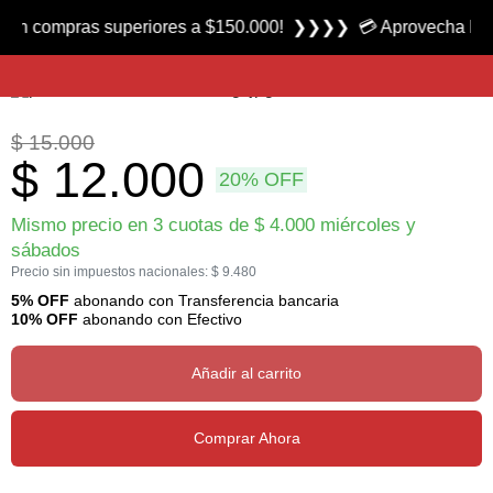
Producto nuevo
n compras superiores a $150.000! ❯❯❯❯ 💳 Aprovecha las 3 cu
Balines Newboy Senior calibre 5.5 mm marca Skenco
$
15.000
$
12.000
20% OFF
Mismo precio en 3 cuotas de
$
4.000
miércoles y
sábados
Precio sin impuestos nacionales:
$
9.480
5% OFF
abonando con Transferencia bancaria
10% OFF
abonando con Efectivo
Añadir al carrito
Comprar Ahora