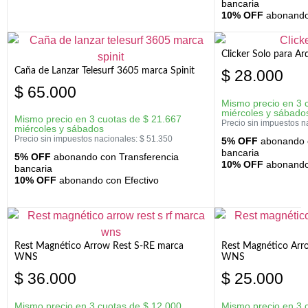
bancaria
10% OFF
abonando 
Clicker Solo para A
Caña de Lanzar Telesurf 3605 marca Spinit
$
28.000
$
65.000
Mismo precio en 3 
miércoles y sábado
Mismo precio en 3 cuotas de
$
21.667
Precio sin impuestos n
miércoles y sábados
Precio sin impuestos nacionales:
$
51.350
5% OFF
abonando c
bancaria
5% OFF
abonando con Transferencia
10% OFF
abonando 
bancaria
10% OFF
abonando con Efectivo
Rest Magnético Arrow Rest S-RE marca
Rest Magnético Arr
WNS
WNS
$
36.000
$
25.000
Mismo precio en 3 cuotas de
$
12.000
Mismo precio en 3 