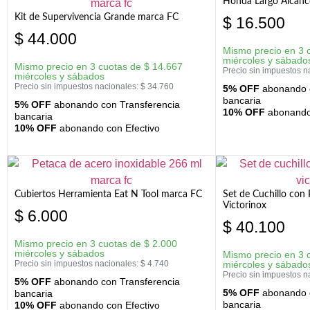
Honda Largo Alcanc
Kit de Supervivencia Grande marca FC
$
16.500
$
44.000
Mismo precio en 3 
miércoles y sábado
Mismo precio en 3 cuotas de
$
14.667
Precio sin impuestos n
miércoles y sábados
Precio sin impuestos nacionales:
$
34.760
5% OFF
abonando c
bancaria
5% OFF
abonando con Transferencia
10% OFF
abonando 
bancaria
10% OFF
abonando con Efectivo
Cubiertos Herramienta Eat N Tool marca FC
Set de Cuchillo con 
Victorinox
$
6.000
$
40.100
Mismo precio en 3 cuotas de
$
2.000
miércoles y sábados
Mismo precio en 3 
Precio sin impuestos nacionales:
$
4.740
miércoles y sábado
Precio sin impuestos n
5% OFF
abonando con Transferencia
5% OFF
abonando c
bancaria
bancaria
10% OFF
abonando con Efectivo