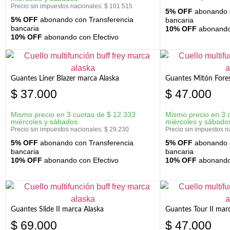
Precio sin impuestos nacionales:
$
101.515
5% OFF
abonando c
5% OFF
abonando con Transferencia
bancaria
bancaria
10% OFF
abonando 
10% OFF
abonando con Efectivo
Guantes Liner Blazer marca Alaska
Guantes Mitón Fores
$
37.000
$
47.000
Mismo precio en 3 cuotas de
$
12.333
Mismo precio en 3 
miércoles y sábados
miércoles y sábado
Precio sin impuestos nacionales:
$
29.230
Precio sin impuestos n
5% OFF
abonando con Transferencia
5% OFF
abonando c
bancaria
bancaria
10% OFF
abonando con Efectivo
10% OFF
abonando 
Guantes Slide II marca Alaska
Guantes Tour II mar
$
69.000
$
47.000