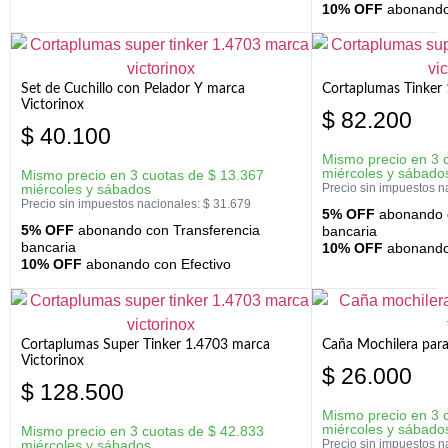
10% OFF
abonando 
Set de Cuchillo con Pelador Y marca
Cortaplumas Tinker 
Victorinox
$
82.200
$
40.100
Mismo precio en 3 
miércoles y sábado
Mismo precio en 3 cuotas de
$
13.367
miércoles y sábados
Precio sin impuestos n
Precio sin impuestos nacionales:
$
31.679
5% OFF
abonando c
5% OFF
abonando con Transferencia
bancaria
bancaria
10% OFF
abonando 
10% OFF
abonando con Efectivo
Cortaplumas Super Tinker 1.4703 marca
Caña Mochilera para
Victorinox
$
26.000
$
128.500
Mismo precio en 3 
miércoles y sábado
Mismo precio en 3 cuotas de
$
42.833
miércoles y sábados
Precio sin impuestos n