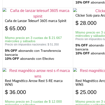
10% OFF
abonando 
Clicker Solo para A
Caña de Lanzar Telesurf 3605 marca Spinit
$
28.000
$
65.000
Mismo precio en 3 
miércoles y sábado
Mismo precio en 3 cuotas de
$
21.667
Precio sin impuestos n
miércoles y sábados
Precio sin impuestos nacionales:
$
51.350
5% OFF
abonando c
bancaria
5% OFF
abonando con Transferencia
10% OFF
abonando 
bancaria
10% OFF
abonando con Efectivo
Rest Magnético Arrow Rest S-RE marca
Rest Magnético Arr
WNS
WNS
$
36.000
$
25.000
Mismo precio en 3 cuotas de
$
12.000
Mismo precio en 3 
miércoles y sábados
miércoles y sábado