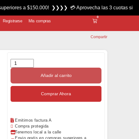
 a $150.000! ❯❯❯❯ 💳 Aprovecha las 3 cuotas sin interés mi
0
Registrarse
Mis compras
Compartir
Añadir al carrito
Comprar Ahora
Emitimos factura A
Compra protegida
Tenemos local a la calle
Envio gratis en compras superiores a