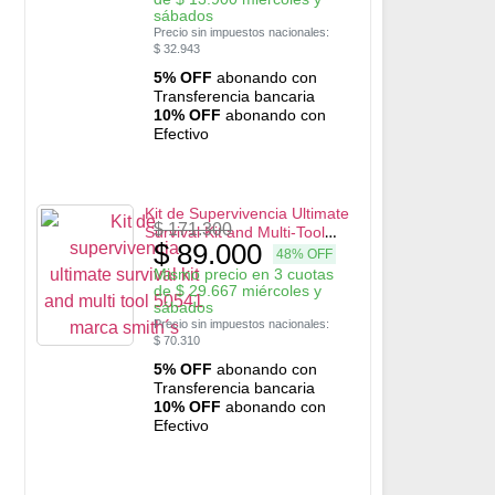
sábados
Precio sin impuestos nacionales:
$
32.943
5% OFF
abonando con
Transferencia bancaria
10% OFF
abonando con
Efectivo
Kit de Supervivencia Ultimate
$
171.300
Survival Kit and Multi-Tool
$
89.000
50541 marca Smith´s
48% OFF
Mismo precio en 3 cuotas
de
$
29.667
miércoles y
sábados
Precio sin impuestos nacionales:
$
70.310
5% OFF
abonando con
Transferencia bancaria
10% OFF
abonando con
Efectivo