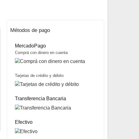
Métodos de pago
MercadoPago
Comprá con dinero en cuenta
Tarjetas de crédito y débito
Gel Refrigerante Rígido Chico marca Valmax
$
1.100
Transferencia Bancaria
Mismo precio en 3 cuotas de
$
367
miércoles y sábados
Precio sin impuestos nacionales:
$
869
5% OFF
abonando con Transferencia bancaria
10% OFF
abonando con Efectivo
Efectivo