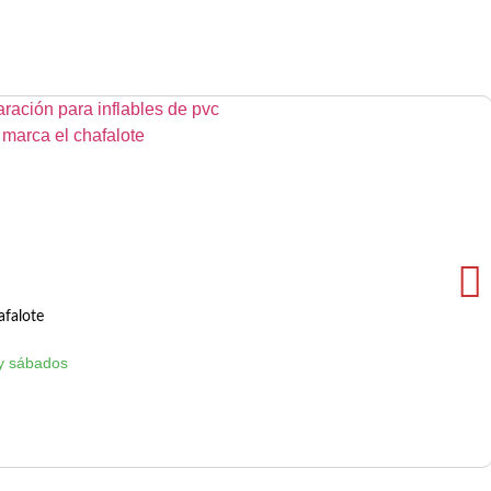
afalote
y sábados