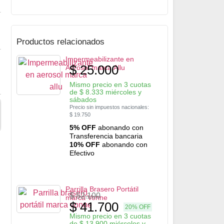
Productos relacionados
Impermeabilizante en
$
25.000
Aerosol marca Allu
Mismo precio en 3 cuotas
de
$
8.333
miércoles y
sábados
Precio sin impuestos nacionales:
$
19.750
5% OFF
abonando con
Transferencia bancaria
10% OFF
abonando con
Efectivo
Parrilla Brasero Portátil
$
52.100
marca Vonne
$
41.700
20% OFF
Mismo precio en 3 cuotas
de
$
13.900
miércoles y