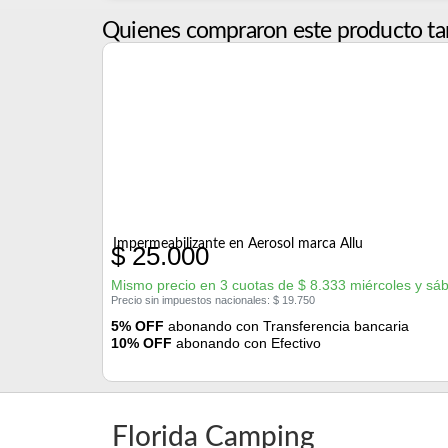
Quienes compraron este producto ta
Impermeabilizante en Aerosol marca Allu
$
25.000
Mismo precio en 3 cuotas de
$
8.333
miércoles y sá
Precio sin impuestos nacionales:
$
19.750
5% OFF
abonando con Transferencia bancaria
10% OFF
abonando con Efectivo
Florida Camping