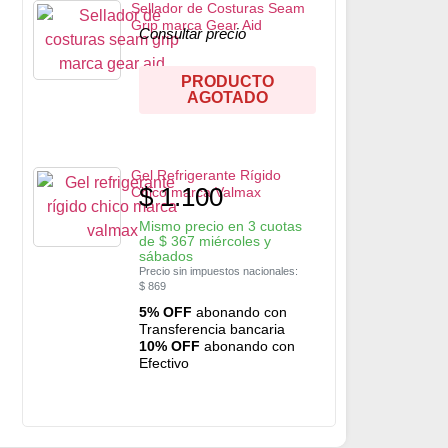
Sellador de Costuras Seam
Grip marca Gear Aid
Consultar precio
PRODUCTO
AGOTADO
Gel Refrigerante Rígido
$
1.100
Chico marca Valmax
Mismo precio en 3 cuotas
de
$
367
miércoles y
sábados
Precio sin impuestos nacionales:
$
869
5% OFF
abonando con
Transferencia bancaria
10% OFF
abonando con
Efectivo