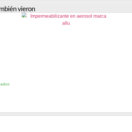
mbién vieron
bados