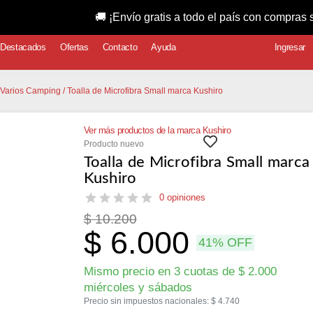
🚚 ¡Envío gratis a todo el país con compras superiores
Destacados
Ofertas
Contacto
Ayuda
Ingresar
 Varios Camping
/ Toalla de Microfibra Small marca Kushiro
Ver más productos de la marca Kushiro
Producto nuevo
Toalla de Microfibra Small marca
Kushiro
0 opiniones
$
10.200
$
6.000
41% OFF
Mismo precio en 3 cuotas de
$
2.000
miércoles y sábados
Precio sin impuestos nacionales:
$
4.740