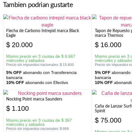
Tambien podrian gustarte
Flecha de Carbono Intrepid marca Black
Tapon de Repuesto p
Eagle
marca Thermos
$
20.000
$
16.000
Mismo precio en 3 cuotas de
$
6.667
Mismo precio en 3 
miércoles y sábados
miércoles y sábado
Precio sin impuestos nacionales:
$
15.800
Precio sin impuestos n
5% OFF
abonando con Transferencia
5% OFF
abonando c
bancaria
bancaria
10% OFF
abonando con Efectivo
10% OFF
abonando 
Nocking Point marca Saunders
Caña de Lanzar Sur
$
1.100
Spinit
$
75.000
Mismo precio en 3 cuotas de
$
367
miércoles y sábados
Precio sin impuestos nacionales:
$
869
Mismo precio en 3 