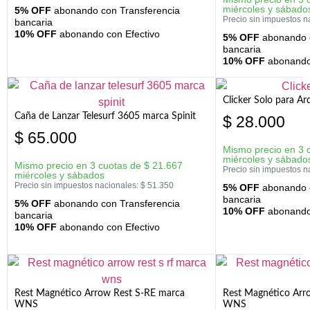
miércoles y sábado
5% OFF
abonando con Transferencia
Precio sin impuestos n
bancaria
10% OFF
abonando con Efectivo
5% OFF
abonando c
bancaria
10% OFF
abonando 
Clicker Solo para A
Caña de Lanzar Telesurf 3605 marca Spinit
$
28.000
$
65.000
Mismo precio en 3 
miércoles y sábado
Mismo precio en 3 cuotas de
$
21.667
Precio sin impuestos n
miércoles y sábados
Precio sin impuestos nacionales:
$
51.350
5% OFF
abonando c
bancaria
5% OFF
abonando con Transferencia
10% OFF
abonando 
bancaria
10% OFF
abonando con Efectivo
Rest Magnético Arrow Rest S-RE marca
Rest Magnético Arr
WNS
WNS