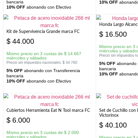
bancaria
10% OFF
abonando 
10% OFF
abonando con Efectivo
Honda Largo Alcanc
Kit de Supervivencia Grande marca FC
$
16.500
$
44.000
Mismo precio en 3 
miércoles y sábado
Mismo precio en 3 cuotas de
$
14.667
Precio sin impuestos n
miércoles y sábados
Precio sin impuestos nacionales:
$
34.760
5% OFF
abonando c
bancaria
5% OFF
abonando con Transferencia
10% OFF
abonando 
bancaria
10% OFF
abonando con Efectivo
Cubiertos Herramienta Eat N Tool marca FC
Set de Cuchillo con 
Victorinox
$
6.000
$
40.100
Mismo precio en 3 cuotas de
$
2.000
miércoles y sábados
Mismo precio en 3 