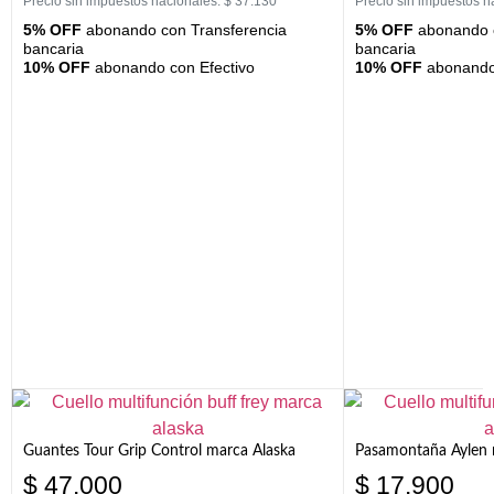
Precio sin impuestos nacionales:
$
37.130
Precio sin impuestos n
5% OFF
abonando con Transferencia
5% OFF
abonando c
bancaria
bancaria
10% OFF
abonando con Efectivo
10% OFF
abonando 
Guantes Tour Grip Control marca Alaska
Pasamontaña Aylen 
$
47.000
$
17.900