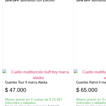
10% OFF
abonando con Efectivo
10% OFF
abonando 
Guantes Tour II marca Alaska
Guantes Patrol II ma
$
47.000
$
65.000
Mismo precio en 3 cuotas de
$
15.667
Mismo precio en 3 
miércoles y sábados
miércoles y sábado