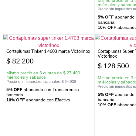
Mismo precio en 3 
miércoles y sábado
Precio sin impuestos n
5% OFF
abonando c
bancaria
10% OFF
abonando 
Cortaplumas Tinker 1.4603 marca Victorinox
Cortaplumas Super 
Victorinox
$
82.200
$
128.500
Mismo precio en 3 cuotas de
$
27.400
miércoles y sábados
Mismo precio en 3 
Precio sin impuestos nacionales:
$
64.938
miércoles y sábado
Precio sin impuestos n
5% OFF
abonando con Transferencia
5% OFF
abonando c
bancaria
bancaria
10% OFF
abonando con Efectivo
10% OFF
abonando 