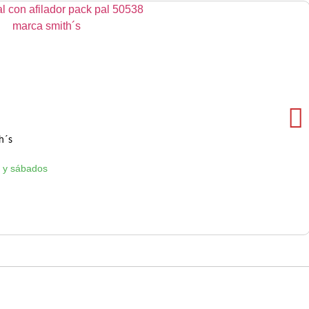
h´s
 y sábados