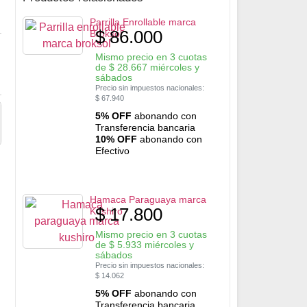
Parrilla Enrollable marca
$
86.000
Broksol
Mismo precio en 3 cuotas
de
$
28.667
miércoles y
sábados
Precio sin impuestos nacionales:
$
67.940
5% OFF
abonando con
Transferencia bancaria
10% OFF
abonando con
Efectivo
Hamaca Paraguaya marca
$
17.800
Kushiro
Mismo precio en 3 cuotas
de
$
5.933
miércoles y
sábados
Precio sin impuestos nacionales:
$
14.062
5% OFF
abonando con
Transferencia bancaria