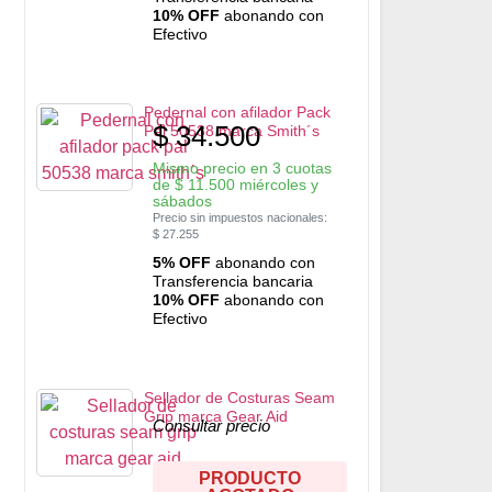
10% OFF
abonando con
Efectivo
Pedernal con afilador Pack
$
34.500
Pal 50538 marca Smith´s
Mismo precio en 3 cuotas
de
$
11.500
miércoles y
sábados
Precio sin impuestos nacionales:
$
27.255
5% OFF
abonando con
Transferencia bancaria
10% OFF
abonando con
Efectivo
Sellador de Costuras Seam
Grip marca Gear Aid
Consultar precio
PRODUCTO