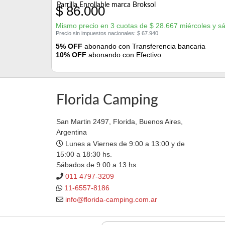
Parrilla Enrollable marca Broksol
$
86.000
Mismo precio en 3 cuotas de
$
28.667
miércoles y s
Precio sin impuestos nacionales:
$
67.940
5% OFF
abonando con Transferencia bancaria
10% OFF
abonando con Efectivo
Florida Camping
San Martin 2497, Florida, Buenos Aires,
Argentina
Lunes a Viernes de 9:00 a 13:00 y de
15:00 a 18:30 hs.
Sábados de 9:00 a 13 hs.
011 4797-3209
11-6557-8186
info@florida-camping.com.ar