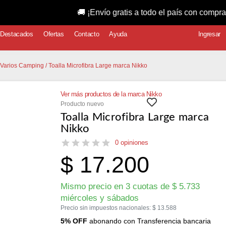
🚚 ¡Envío gratis a todo el país con compras superio
Destacados
Ofertas
Contacto
Ayuda
Ingresar
 Varios Camping
/ Toalla Microfibra Large marca Nikko
Ver más productos de la marca Nikko
Producto nuevo
Toalla Microfibra Large marca
Nikko
0 opiniones
$
17.200
Mismo precio en 3 cuotas de
$
5.733
miércoles y sábados
Precio sin impuestos nacionales:
$
13.588
5% OFF
abonando con Transferencia bancaria