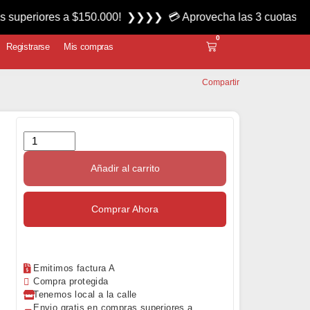
res a $150.000! ❯❯❯❯ 💳 Aprovecha las 3 cuotas sin interés
0
Registrarse
Mis compras
Compartir
Añadir al carrito
Comprar Ahora
Emitimos factura A
Compra protegida
Tenemos local a la calle
Envio gratis en compras superiores a