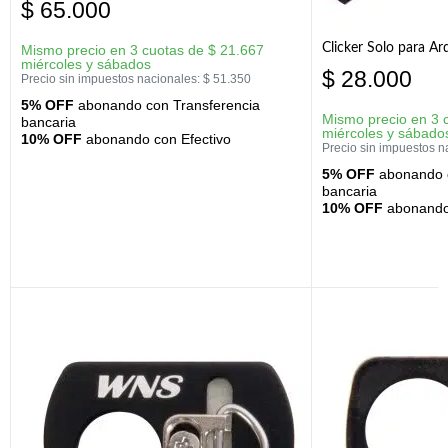
$
65.000
Clicker Solo para A
Mismo precio en 3 cuotas de
$
21.667
miércoles y sábados
$
28.000
Precio sin impuestos nacionales:
$
51.350
5% OFF
abonando con Transferencia
Mismo precio en 3 
bancaria
miércoles y sábado
10% OFF
abonando con Efectivo
Precio sin impuestos n
5% OFF
abonando c
bancaria
10% OFF
abonando 