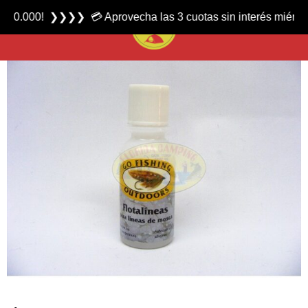
Producto nuevo
! ❯❯❯❯ 💳 Aprovecha las 3 cuotas sin interés miércoles y sá
Flotalíneas para Líneas de Mosca marca Go Fishing