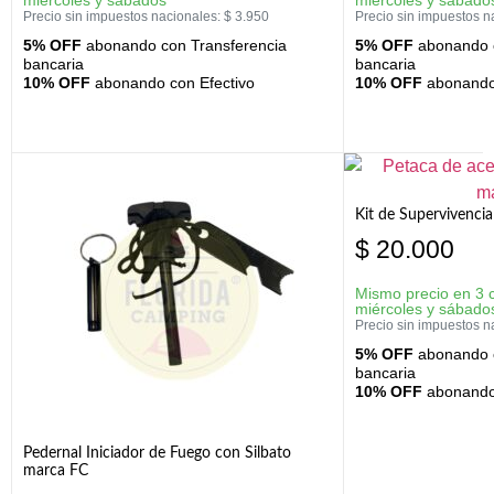
Precio sin impuestos nacionales:
$
3.950
Precio sin impuestos n
5% OFF
abonando con Transferencia
5% OFF
abonando c
bancaria
bancaria
10% OFF
abonando con Efectivo
10% OFF
abonando 
Kit de Supervivenc
$
20.000
Mismo precio en 3 
miércoles y sábado
Precio sin impuestos n
5% OFF
abonando c
bancaria
10% OFF
abonando 
Pedernal Iniciador de Fuego con Silbato
marca FC