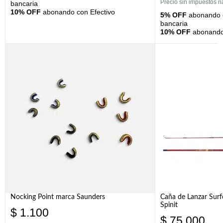
Precio sin impuestos n
bancaria
10% OFF
abonando con Efectivo
5% OFF
abonando c
bancaria
10% OFF
abonando 
Nocking Point marca Saunders
Caña de Lanzar Sur
Spinit
$
1.100
$
75.000