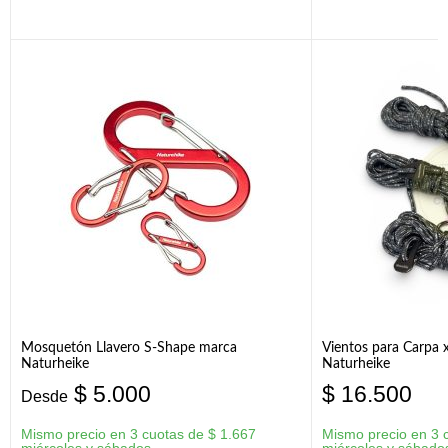
Mosquetón Llavero S-Shape marca
Vientos para Carpa 
Naturheike
Naturheike
$
5.000
$
16.500
Desde
Mismo precio en 3 cuotas de
$
1.667
Mismo precio en 3 
miércoles y sábados
miércoles y sábado