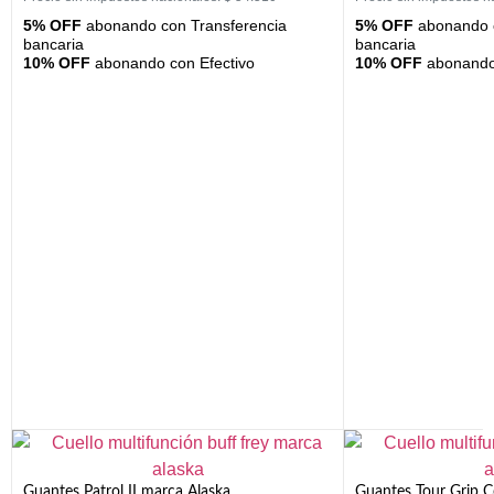
5% OFF
abonando con Transferencia
5% OFF
abonando c
bancaria
bancaria
10% OFF
abonando con Efectivo
10% OFF
abonando 
Guantes Patrol II marca Alaska
Guantes Tour Grip C