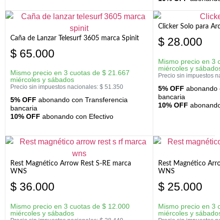
Clicker Solo para A
Caña de Lanzar Telesurf 3605 marca Spinit
$
28.000
$
65.000
Mismo precio en 3 
miércoles y sábado
Mismo precio en 3 cuotas de
$
21.667
Precio sin impuestos n
miércoles y sábados
Precio sin impuestos nacionales:
$
51.350
5% OFF
abonando c
bancaria
5% OFF
abonando con Transferencia
10% OFF
abonando 
bancaria
10% OFF
abonando con Efectivo
Rest Magnético Arrow Rest S-RE marca
Rest Magnético Arr
WNS
WNS
$
36.000
$
25.000
Mismo precio en 3 cuotas de
$
12.000
Mismo precio en 3 
miércoles y sábados
miércoles y sábado