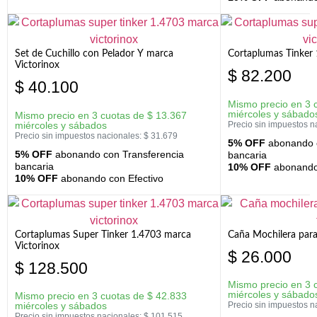
Set de Cuchillo con Pelador Y marca
Cortaplumas Tinker 
Victorinox
$
82.200
$
40.100
Mismo precio en 3 
miércoles y sábado
Mismo precio en 3 cuotas de
$
13.367
miércoles y sábados
Precio sin impuestos n
Precio sin impuestos nacionales:
$
31.679
5% OFF
abonando c
5% OFF
abonando con Transferencia
bancaria
bancaria
10% OFF
abonando 
10% OFF
abonando con Efectivo
Cortaplumas Super Tinker 1.4703 marca
Caña Mochilera para
Victorinox
$
26.000
$
128.500
Mismo precio en 3 
miércoles y sábado
Mismo precio en 3 cuotas de
$
42.833
miércoles y sábados
Precio sin impuestos n
Precio sin impuestos nacionales:
$
101.515