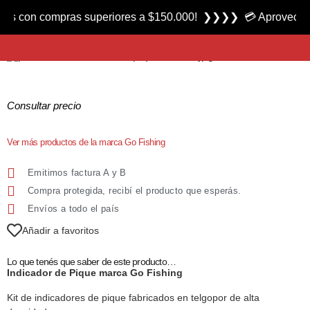
Producto nuevo
on compras superiores a $150.000! ❯❯❯❯ 💳 Aprovecha las 3 c
Indicador de Pique marca Go Fishing
Consultar precio
Ver más productos de la marca Go Fishing
Emitimos factura A y B
Compra protegida, recibí el producto que esperás.
Envíos a todo el país
Añadir a favoritos
Lo que tenés que saber de este producto…
Indicador de Pique marca Go Fishing
Kit de indicadores de pique fabricados en telgopor de alta