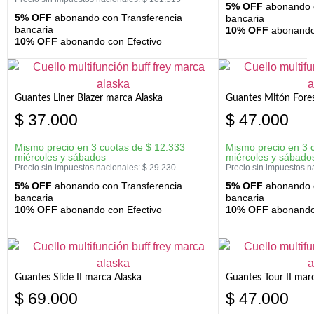
5% OFF
abonando c
5% OFF
abonando con Transferencia
bancaria
bancaria
10% OFF
abonando 
10% OFF
abonando con Efectivo
Guantes Liner Blazer marca Alaska
Guantes Mitón Fores
$
37.000
$
47.000
Mismo precio en 3 cuotas de
$
12.333
Mismo precio en 3 
miércoles y sábados
miércoles y sábado
Precio sin impuestos nacionales:
$
29.230
Precio sin impuestos n
5% OFF
abonando con Transferencia
5% OFF
abonando c
bancaria
bancaria
10% OFF
abonando con Efectivo
10% OFF
abonando 
Guantes Slide II marca Alaska
Guantes Tour II mar
$
69.000
$
47.000