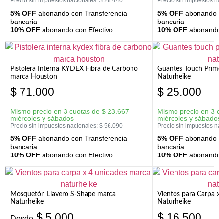
Precio sin impuestos nacionales:
$
28.440
Precio sin impuestos n
5% OFF
abonando con Transferencia
5% OFF
abonando c
bancaria
bancaria
10% OFF
abonando con Efectivo
10% OFF
abonando 
Pistolera Interna KYDEX Fibra de Carbono
Guantes Touch Prim
marca Houston
Naturheike
$
71.000
$
25.000
Mismo precio en 3 cuotas de
$
23.667
Mismo precio en 3 
miércoles y sábados
miércoles y sábado
Precio sin impuestos nacionales:
$
56.090
Precio sin impuestos n
5% OFF
abonando con Transferencia
5% OFF
abonando c
bancaria
bancaria
10% OFF
abonando con Efectivo
10% OFF
abonando 
Mosquetón Llavero S-Shape marca
Vientos para Carpa 
Naturheike
Naturheike
$
5.000
$
16.500
Desde