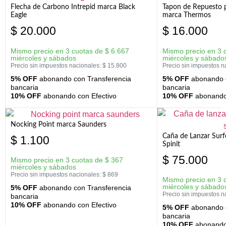
Flecha de Carbono Intrepid marca Black
Tapon de Repuesto p
Eagle
marca Thermos
$
20.000
$
16.000
Mismo precio en 3 cuotas de
$
6.667
Mismo precio en 3 
miércoles y sábados
miércoles y sábado
Precio sin impuestos nacionales:
$
15.800
Precio sin impuestos n
5% OFF
abonando con Transferencia
5% OFF
abonando c
bancaria
bancaria
10% OFF
abonando con Efectivo
10% OFF
abonando 
Nocking Point marca Saunders
Caña de Lanzar Sur
$
1.100
Spinit
$
75.000
Mismo precio en 3 cuotas de
$
367
miércoles y sábados
Precio sin impuestos nacionales:
$
869
Mismo precio en 3 
miércoles y sábado
5% OFF
abonando con Transferencia
Precio sin impuestos n
bancaria
10% OFF
abonando con Efectivo
5% OFF
abonando c
bancaria
10% OFF
abonando 