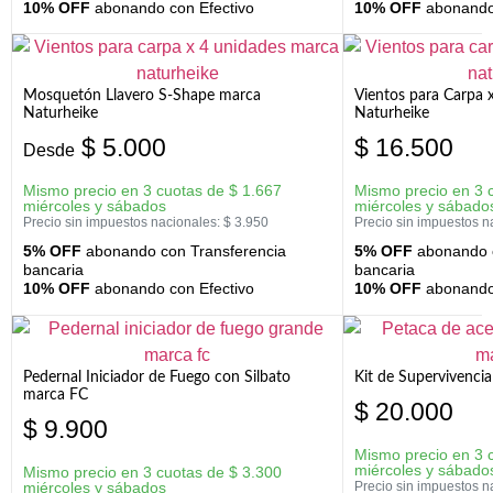
10% OFF
abonando con Efectivo
10% OFF
abonando 
Mosquetón Llavero S-Shape marca
Vientos para Carpa 
Naturheike
Naturheike
$
5.000
$
16.500
Desde
Mismo precio en 3 cuotas de
$
1.667
Mismo precio en 3 
miércoles y sábados
miércoles y sábado
Precio sin impuestos nacionales:
$
3.950
Precio sin impuestos n
5% OFF
abonando con Transferencia
5% OFF
abonando c
bancaria
bancaria
10% OFF
abonando con Efectivo
10% OFF
abonando 
Pedernal Iniciador de Fuego con Silbato
Kit de Supervivenc
marca FC
$
20.000
$
9.900
Mismo precio en 3 
miércoles y sábado
Mismo precio en 3 cuotas de
$
3.300
miércoles y sábados
Precio sin impuestos n