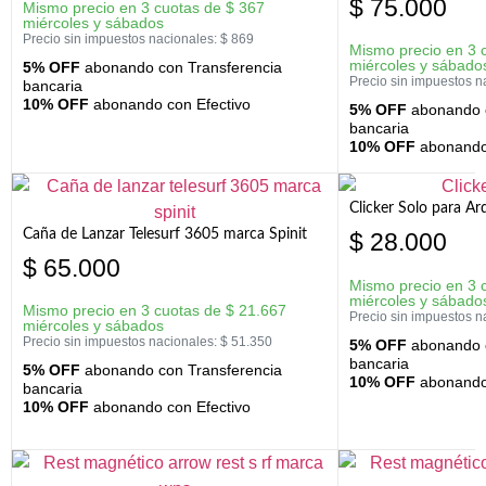
$
75.000
Mismo precio en 3 cuotas de
$
367
miércoles y sábados
Precio sin impuestos nacionales:
$
869
Mismo precio en 3 
miércoles y sábado
5% OFF
abonando con Transferencia
Precio sin impuestos n
bancaria
10% OFF
abonando con Efectivo
5% OFF
abonando c
bancaria
10% OFF
abonando 
Clicker Solo para A
Caña de Lanzar Telesurf 3605 marca Spinit
$
28.000
$
65.000
Mismo precio en 3 
miércoles y sábado
Mismo precio en 3 cuotas de
$
21.667
Precio sin impuestos n
miércoles y sábados
Precio sin impuestos nacionales:
$
51.350
5% OFF
abonando c
bancaria
5% OFF
abonando con Transferencia
10% OFF
abonando 
bancaria
10% OFF
abonando con Efectivo