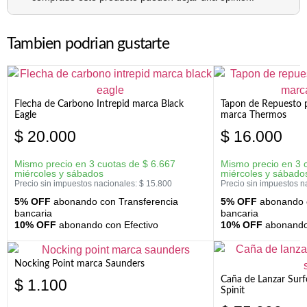
Tambien podrian gustarte
Flecha de Carbono Intrepid marca Black
Tapon de Repuesto p
Eagle
marca Thermos
$
20.000
$
16.000
Mismo precio en 3 cuotas de
$
6.667
Mismo precio en 3 
miércoles y sábados
miércoles y sábado
Precio sin impuestos nacionales:
$
15.800
Precio sin impuestos n
5% OFF
abonando con Transferencia
5% OFF
abonando c
bancaria
bancaria
10% OFF
abonando con Efectivo
10% OFF
abonando 
Nocking Point marca Saunders
Caña de Lanzar Sur
$
1.100
Spinit