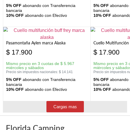
5% OFF
abonando con Transferencia
5% OFF
abonando c
bancaria
bancaria
10% OFF
abonando con Efectivo
10% OFF
abonando 
Pasamontaña Aylen marca Alaska
Cuello Multifunción
$
17.900
$
17.900
Mismo precio en 3 cuotas de
$
5.967
Mismo precio en 3 
miércoles y sábados
miércoles y sábado
Precio sin impuestos nacionales:
$
14.141
Precio sin impuestos n
5% OFF
abonando con Transferencia
5% OFF
abonando c
bancaria
bancaria
10% OFF
abonando con Efectivo
10% OFF
abonando 
Cargas mas
Florida Camping