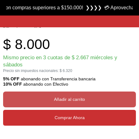
Producto nuevo
 compras superiores a $150.000! ❯❯❯❯ 💳 Aprovecha las 3 cuo
Porta Alicate para Pesca 7904 marca Grey Gull
$
8.000
Mismo precio en 3 cuotas de
$
2.667
miércoles y
sábados
Precio sin impuestos nacionales:
$
6.320
5% OFF
abonando con Transferencia bancaria
10% OFF
abonando con Efectivo
Añadir al carrito
Comprar Ahora