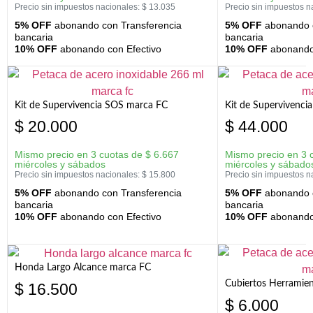
Precio sin impuestos nacionales:
$
13.035
Precio sin impuestos n
5% OFF
abonando con Transferencia
5% OFF
abonando c
bancaria
bancaria
10% OFF
abonando con Efectivo
10% OFF
abonando 
Kit de Supervivencia SOS marca FC
Kit de Supervivenci
$
20.000
$
44.000
Mismo precio en 3 cuotas de
$
6.667
Mismo precio en 3 
miércoles y sábados
miércoles y sábado
Precio sin impuestos nacionales:
$
15.800
Precio sin impuestos n
5% OFF
abonando con Transferencia
5% OFF
abonando c
bancaria
bancaria
10% OFF
abonando con Efectivo
10% OFF
abonando 
Honda Largo Alcance marca FC
Cubiertos Herramien
$
16.500
$
6.000