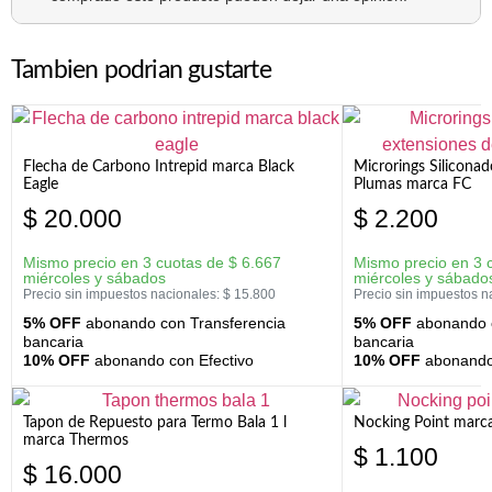
Tambien podrian gustarte
Flecha de Carbono Intrepid marca Black
Microrings Silicona
Eagle
Plumas marca FC
$
20.000
$
2.200
Mismo precio en 3 cuotas de
$
6.667
Mismo precio en 3 
miércoles y sábados
miércoles y sábado
Precio sin impuestos nacionales:
$
15.800
Precio sin impuestos n
5% OFF
abonando con Transferencia
5% OFF
abonando c
bancaria
bancaria
10% OFF
abonando con Efectivo
10% OFF
abonando 
Tapon de Repuesto para Termo Bala 1 l
Nocking Point marc
marca Thermos
$
1.100
$
16.000