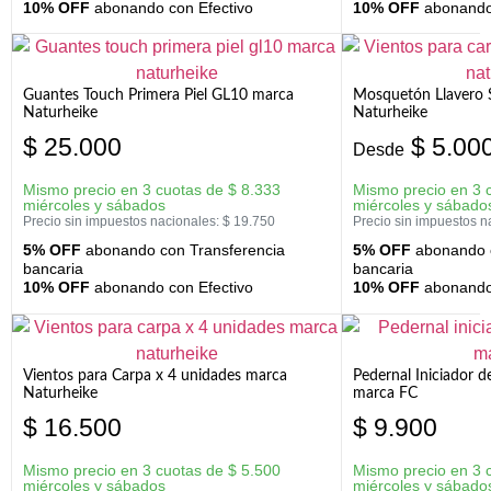
10% OFF
abonando con Efectivo
10% OFF
abonando 
Guantes Touch Primera Piel GL10 marca
Mosquetón Llavero 
Naturheike
Naturheike
$
25.000
$
5.00
Desde
Mismo precio en 3 cuotas de
$
8.333
Mismo precio en 3 
miércoles y sábados
miércoles y sábado
Precio sin impuestos nacionales:
$
19.750
Precio sin impuestos n
5% OFF
abonando con Transferencia
5% OFF
abonando c
bancaria
bancaria
10% OFF
abonando con Efectivo
10% OFF
abonando 
Vientos para Carpa x 4 unidades marca
Pedernal Iniciador d
Naturheike
marca FC
$
16.500
$
9.900
Mismo precio en 3 cuotas de
$
5.500
Mismo precio en 3 
miércoles y sábados
miércoles y sábado