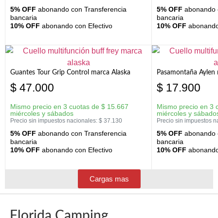
5% OFF
abonando con Transferencia
5% OFF
abonando c
bancaria
bancaria
10% OFF
abonando con Efectivo
10% OFF
abonando 
Guantes Tour Grip Control marca Alaska
Pasamontaña Aylen 
$
47.000
$
17.900
Mismo precio en 3 cuotas de
$
15.667
Mismo precio en 3 
miércoles y sábados
miércoles y sábado
Precio sin impuestos nacionales:
$
37.130
Precio sin impuestos n
5% OFF
abonando con Transferencia
5% OFF
abonando c
bancaria
bancaria
10% OFF
abonando con Efectivo
10% OFF
abonando 
Cargas mas
Florida Camping