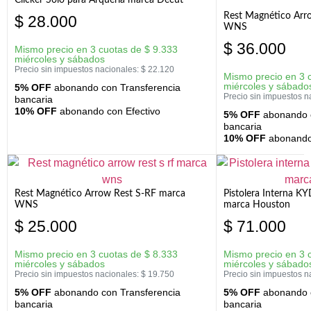
Clicker Solo para Arquería marca Decut
Rest Magnético Arr
$
28.000
WNS
$
36.000
Mismo precio en 3 cuotas de
$
9.333
miércoles y sábados
Precio sin impuestos nacionales:
$
22.120
Mismo precio en 3 
miércoles y sábado
5% OFF
abonando con Transferencia
Precio sin impuestos n
bancaria
10% OFF
abonando con Efectivo
5% OFF
abonando c
bancaria
10% OFF
abonando 
Rest Magnético Arrow Rest S-RF marca
Pistolera Interna K
WNS
marca Houston
$
25.000
$
71.000
Mismo precio en 3 cuotas de
$
8.333
Mismo precio en 3 
miércoles y sábados
miércoles y sábado
Precio sin impuestos nacionales:
$
19.750
Precio sin impuestos n
5% OFF
abonando con Transferencia
5% OFF
abonando c
bancaria
bancaria