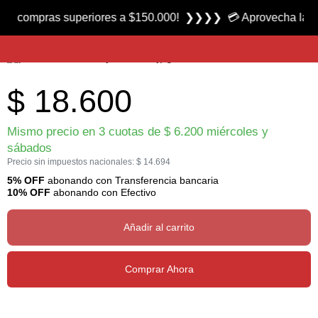
Producto nuevo
ompras superiores a $150.000! ❯❯❯❯ 💳 Aprovecha las 3 cuota
Hundidor para Moscas Henry´s Sinket marca Loon
$
18.600
Mismo precio en 3 cuotas de
$
6.200
miércoles y
sábados
Precio sin impuestos nacionales:
$
14.694
5% OFF
abonando con Transferencia bancaria
10% OFF
abonando con Efectivo
Añadir al carrito
Comprar Ahora